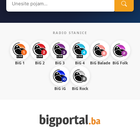
for:
RADIO STANICE
BiG 1
BiG 2
BiG 3
BiG 4
BiG Balade
BiG Folk
BiG iG
BiG Rock