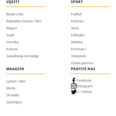
VIJESTI
SPORT
Banja Luka
Fudbal
Republika Srpska / BiH
Košarka
Region
Tenis
Svijet
Odbojka
Hronika
Atletika
Kultura
Formula 1
Saopštenje za medije
Vaterpolo
Ostali sportovi
MAGAZIN
PRATITE NAS
Facebook
Ljubav i seks
Instagram
Moda
X / Twitter
ShowBiz
Zanimljivo