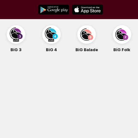
Skip
to
content
BiG 4
BiG Balade
BiG Folk
BiG iG