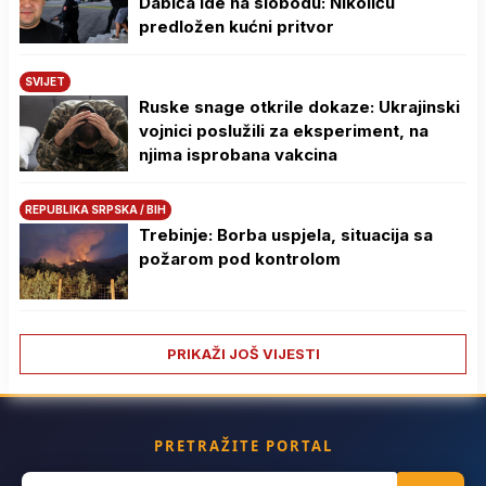
Dabića ide na slobodu: Nikoliću
predložen kućni pritvor
SVIJET
Ruske snage otkrile dokaze: Ukrajinski
vojnici poslužili za eksperiment, na
njima isprobana vakcina
REPUBLIKA SRPSKA / BIH
Trebinje: Borba uspjela, situacija sa
požarom pod kontrolom
PRIKAŽI JOŠ VIJESTI
PRETRAŽITE PORTAL
Search