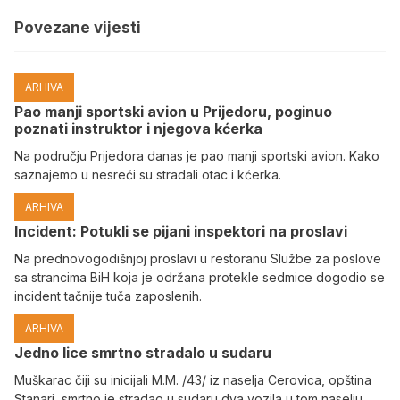
Povezane vijesti
ARHIVA
Pao manji sportski avion u Prijedoru, poginuo
poznati instruktor i njegova kćerka
Na području Prijedora danas je pao manji sportski avion. Kako
saznajemo u nesreći su stradali otac i kćerka.
ARHIVA
Incident: Potukli se pijani inspektori na proslavi
Na prednovogodišnjoj proslavi u restoranu Službe za poslove
sa strancima BiH koja je održana protekle sedmice dogodio se
incident tačnije tuča zaposlenih.
ARHIVA
Јedno lice smrtno stradalo u sudaru
Muškarac čiji su inicijali M.M. /43/ iz naselja Cerovica, opština
Stanari, smrtno je stradao u sudaru dva vozila u tom naselju,