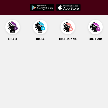
Skip
to
content
BiG 3
BiG 4
BiG Balade
BiG Folk