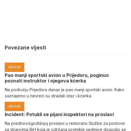
Povezane vijesti
ARHIVA
Pao manji sportski avion u Prijedoru, poginuo
poznati instruktor i njegova kćerka
Na području Prijedora danas je pao manji sportski avion. Kako
saznajemo u nesreći su stradali otac i kćerka.
ARHIVA
Incident: Potukli se pijani inspektori na proslavi
Na prednovogodišnjoj proslavi u restoranu Službe za poslove
sa strancima BiH koja je održana protekle sedmice dogodio se