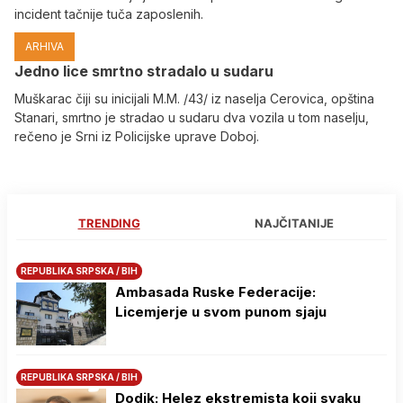
incident tačnije tuča zaposlenih.
ARHIVA
Јedno lice smrtno stradalo u sudaru
Muškarac čiji su inicijali M.M. /43/ iz naselja Cerovica, opština
Stanari, smrtno je stradao u sudaru dva vozila u tom naselju,
rečeno je Srni iz Policijske uprave Doboj.
TRENDING
NAJČITANIJE
REPUBLIKA SRPSKA / BIH
Ambasada Ruske Federacije:
Licemjerje u svom punom sjaju
REPUBLIKA SRPSKA / BIH
Dodik: Helez ekstremista koji svaku