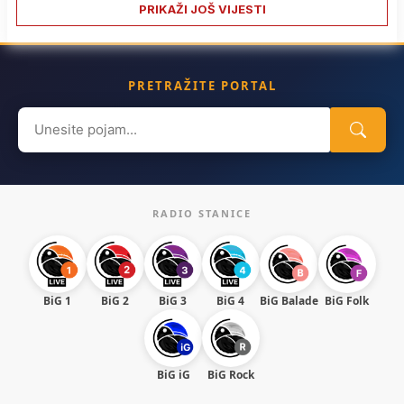
PRIKAŽI JOŠ VIJESTI
PRETRAŽITE PORTAL
Search
for:
RADIO STANICE
BiG 1
BiG 2
BiG 3
BiG 4
BiG Balade
BiG Folk
BiG iG
BiG Rock