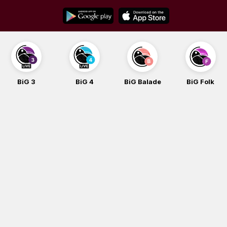
Skip
to
content
BiG 3
BiG 4
BiG Balade
BiG Folk