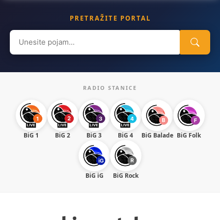
PRETRAŽITE PORTAL
Search
for:
RADIO STANICE
BiG 1
BiG 2
BiG 3
BiG 4
BiG Balade
BiG Folk
BiG iG
BiG Rock