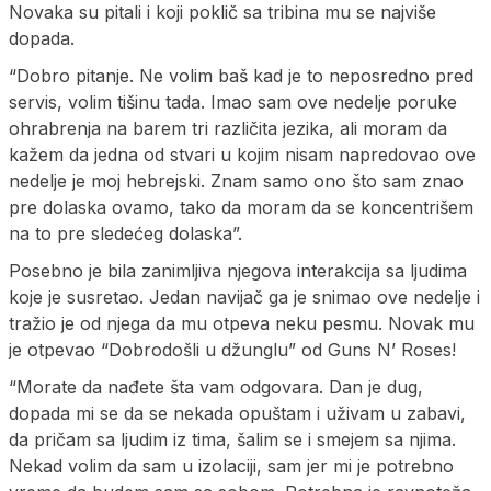
Novaka su pitali i koji poklič sa tribina mu se najviše
dopada.
“Dobro pitanje. Ne volim baš kad je to neposredno pred
servis, volim tišinu tada. Imao sam ove nedelje poruke
ohrabrenja na barem tri različita jezika, ali moram da
kažem da jedna od stvari u kojim nisam napredovao ove
nedelje je moj hebrejski. Znam samo ono što sam znao
pre dolaska ovamo, tako da moram da se koncentrišem
na to pre sledećeg dolaska”.
Posebno je bila zanimljiva njegova interakcija sa ljudima
koje je susretao. Jedan navijač ga je snimao ove nedelje i
tražio je od njega da mu otpeva neku pesmu. Novak mu
je otpevao “Dobrodošli u džunglu” od Guns N’ Roses!
“Morate da nađete šta vam odgovara. Dan je dug,
dopada mi se da se nekada opuštam i uživam u zabavi,
da pričam sa ljudim iz tima, šalim se i smejem sa njima.
Nekad volim da sam u izolaciji, sam jer mi je potrebno