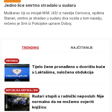
Јedno lice smrtno stradalo u sudaru
Muškarac čiji su inicijali M.M. /43/ iz naselja Cerovica, opština
Stanari, smrtno je stradao u sudaru dva vozila u tom naselju,
rečeno je Srni iz Policijske uprave Doboj.
TRENDING
NAJČITANIJE
HRONIKA
Tijelo žene pronađeno u dvorištu kuće
u Laktašima, naložena obdukcija
REPUBLIKA SRPSKA / BIH
Rudari stupili u radnički neposluh: Nije
normalno da ne možemo ovjeriti
knjižicu