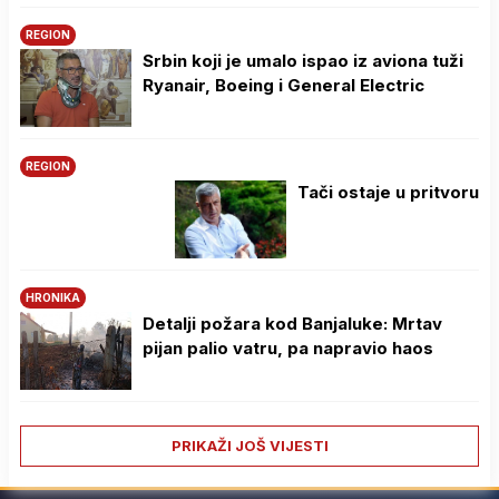
REGION
Srbin koji je umalo ispao iz aviona tuži
Ryanair, Boeing i General Electric
REGION
Tači ostaje u pritvoru
HRONIKA
Detalji požara kod Banjaluke: Mrtav
pijan palio vatru, pa napravio haos
PRIKAŽI JOŠ VIJESTI