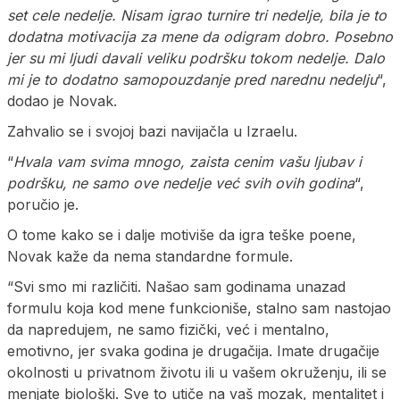
set cele nedelje. Nisam igrao turnire tri nedelje, bila je to
dodatna motivacija za mene da odigram dobro. Posebno
jer su mi ljudi davali veliku podršku tokom nedelje. Dalo
mi je to dodatno samopouzdanje pred narednu nedelju
“,
dodao je Novak.
Zahvalio se i svojoj bazi navijačla u Izraelu.
“
Hvala vam svima mnogo, zaista cenim vašu ljubav i
podršku, ne samo ove nedelje već svih ovih godina
“,
poručio je.
O tome kako se i dalje motiviše da igra teške poene,
Novak kaže da nema standardne formule.
“Svi smo mi različiti. Našao sam godinama unazad
formulu koja kod mene funkcioniše, stalno sam nastojao
da napredujem, ne samo fizički, već i mentalno,
emotivno, jer svaka godina je drugačija. Imate drugačije
okolnosti u privatnom životu ili u vašem okruženju, ili se
menjate biološki. Sve to utiče na vaš mozak, mentalitet i