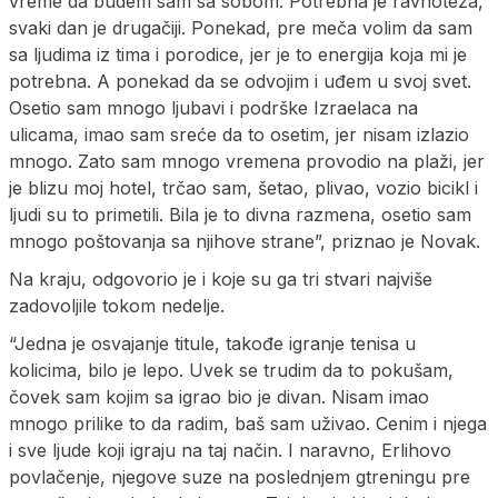
vreme da budem sam sa sobom. Potrebna je ravnoteža,
svaki dan je drugačiji. Ponekad, pre meča volim da sam
sa ljudima iz tima i porodice, jer je to energija koja mi je
potrebna. A ponekad da se odvojim i uđem u svoj svet.
Osetio sam mnogo ljubavi i podrške Izraelaca na
ulicama, imao sam sreće da to osetim, jer nisam izlazio
mnogo. Zato sam mnogo vremena provodio na plaži, jer
je blizu moj hotel, trčao sam, šetao, plivao, vozio bicikl i
ljudi su to primetili. Bila je to divna razmena, osetio sam
mnogo poštovanja sa njihove strane”, priznao je Novak.
Na kraju, odgovorio je i koje su ga tri stvari najviše
zadovoljile tokom nedelje.
“Jedna je osvajanje titule, takođe igranje tenisa u
kolicima, bilo je lepo. Uvek se trudim da to pokušam,
čovek sam kojim sa igrao bio je divan. Nisam imao
mnogo prilike to da radim, baš sam uživao. Cenim i njega
i sve ljude koji igraju na taj način. I naravno, Erlihovo
povlačenje, njegove suze na poslednjem gtreningu pre