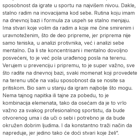
sposobnost da igrate u sportu na najvišem nivou. Dakle,
stalno radim na inovacijama kod sebe. Rutina koju imam
na dnevnoj bazi i formula za uspeh se stalno menjaju.
Ima stvari koje volim da radim a koje me čine smirenim i
uravnoteženim, što de deo pripreme, jer priprema nije
samo teniska, u analizi protivnika, već i analizi sebe
mentalno. Da li ste koncentrisani i mentalno dovoljno
posvećeni, to je već pola urađenog posla na terenu.
Verujem u prevenciju i pripremu, to je super važno, sve
što radite na dnevnoj bazi, svaki momenat koji provedete
na terenu utiče na vašu sposobnost da se nosite sa
pritiskom. Bio sam u stanju da igram najbolje što mogu.
Nema tajnog napitka ili tajne za pobedu, to je
kombinacija elemenata, tako da osećam da je to vrlo
važno za svakog profesionalnog sportistu, da bude
otvorenog uma i da uči o sebi i potrebno je da bude
okružen dobrim ljudima. I da konstantno traži način da
napreduje, jer jedino tako će doći stvari koje želi”.