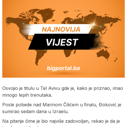
Osvojio je titulu u Tel Avivu gde je, kako je priznao, imao
mnogo lepih trenutaka.
Posle pobede nad Marinom Čilićem u finalu, Đoković je
sumirao sedam dana u Izraelu.
Na pitanje čime je bio najviše zadovoljan, rekao je da je