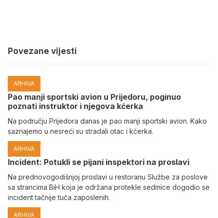
Povezane vijesti
ARHIVA
Pao manji sportski avion u Prijedoru, poginuo
poznati instruktor i njegova kćerka
Na području Prijedora danas je pao manji sportski avion. Kako
saznajemo u nesreći su stradali otac i kćerka.
ARHIVA
Incident: Potukli se pijani inspektori na proslavi
Na prednovogodišnjoj proslavi u restoranu Službe za poslove
sa strancima BiH koja je održana protekle sedmice dogodio se
incident tačnije tuča zaposlenih.
ARHIVA