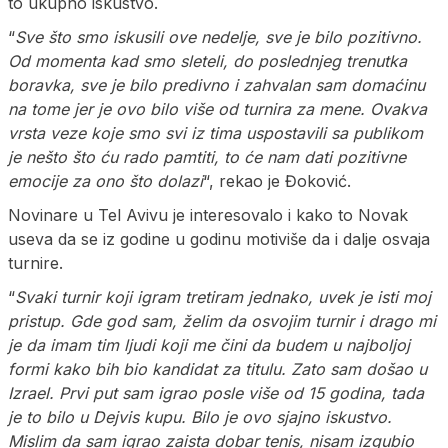
to ukupno iskustvo.
“
Sve što smo iskusili ove nedelje, sve je bilo pozitivno.
Od momenta kad smo sleteli, do poslednjeg trenutka
boravka, sve je bilo predivno i zahvalan sam domaćinu
na tome jer je ovo bilo više od turnira za mene. Ovakva
vrsta veze koje smo svi iz tima uspostavili sa publikom
je nešto što ću rado pamtiti, to će nam dati pozitivne
emocije za ono što dolazi
“, rekao je Đoković.
Novinare u Tel Avivu je interesovalo i kako to Novak
useva da se iz godine u godinu motiviše da i dalje osvaja
turnire.
“
Svaki turnir koji igram tretiram jednako, uvek je isti moj
pristup. Gde god sam, želim da osvojim turnir i drago mi
je da imam tim ljudi koji me čini da budem u najboljoj
formi kako bih bio kandidat za titulu. Zato sam došao u
Izrael. Prvi put sam igrao posle više od 15 godina, tada
je to bilo u Dejvis kupu. Bilo je ovo sjajno iskustvo.
Mislim da sam igrao zaista dobar tenis, nisam izgubio