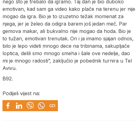
nego što je trebalo da igramo. Taj dan je bio duboko
emotivan, kad sam ga video kako plače na terenu jer nije
mogao da igra. Bio je to izuzetno težak momenat za
njega, jer je želeo da odigra barem još jedan meč. Par
gemova makar, ali bukvalno nije mogao da hoda. Bio je
to tužan, emotivan trenutak. On i ja imamo sjajan odnos,
bilo je lepo videti mnogo dece na tribinama, sakupljače
loptica, delili smo mnogo smeha i šale ove nedelje, dao
mi je mnogo radosti”, zaključio je pobednik turnira u Tel
Avivu.
B92.
Podijeli vijest na: