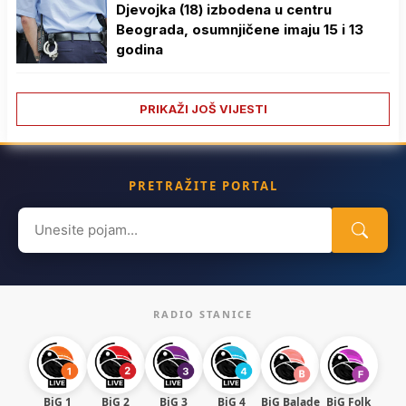
Djevojka (18) izbodena u centru
Beograda, osumnjičene imaju 15 i 13
godina
PRIKAŽI JOŠ VIJESTI
PRETRAŽITE PORTAL
Search
for:
RADIO STANICE
BiG 1
BiG 2
BiG 3
BiG 4
BiG Balade
BiG Folk