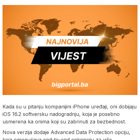
Kada su u pitanju kompanijini iPhone uređaji, oni dobijaju
iOS 16.2 softversku nadogradnju, koja je posebno
usmerena ka onima koji su zabrinuti za bezbednost.
Nova verzija dodaje Advanced Data Protection opciju,
koja omogućava end-to-end enkripciju za više