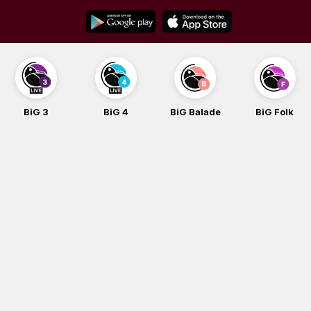
Skip
to
content
BiG 3
BiG 4
BiG Balade
BiG Folk