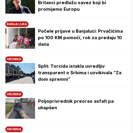
Britanci predlažu savez koji bi
promijenio Europu
BANJA LUKA
Počele prijave u Banjaluci: Prvačićima
po 100 KM pomoći, rok za predaju 10
dana
HRONIKA
Split: Torcida istakla uvredljiv
transparent o Srbima i uzvikivala “Za
dom spremni”
HRONIKA
Poljoprivrednik preorao asfalt pa
uhapšen
HRONIKA