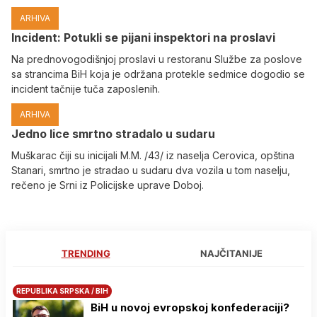
ARHIVA
Incident: Potukli se pijani inspektori na proslavi
Na prednovogodišnjoj proslavi u restoranu Službe za poslove
sa strancima BiH koja je održana protekle sedmice dogodio se
incident tačnije tuča zaposlenih.
ARHIVA
Јedno lice smrtno stradalo u sudaru
Muškarac čiji su inicijali M.M. /43/ iz naselja Cerovica, opština
Stanari, smrtno je stradao u sudaru dva vozila u tom naselju,
rečeno je Srni iz Policijske uprave Doboj.
TRENDING
NAJČITANIJE
REPUBLIKA SRPSKA / BIH
BiH u novoj evropskoj konfederaciji?