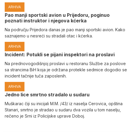
ARHIVA
Pao manji sportski avion u Prijedoru, poginuo
poznati instruktor i njegova kćerka
Na području Prijedora danas je pao manji sportski avion. Kako
saznajemo u nesreći su stradali otac i kćerka.
ARHIVA
Incident: Potukli se pijani inspektori na proslavi
Na prednovogodišnjoj proslavi u restoranu Službe za poslove
sa strancima BiH koja je održana protekle sedmice dogodio se
incident tačnije tuča zaposlenih.
ARHIVA
Јedno lice smrtno stradalo u sudaru
Muškarac čiji su inicijali M.M. /43/ iz naselja Cerovica, opština
Stanari, smrtno je stradao u sudaru dva vozila u tom naselju,
rečeno je Srni iz Policijske uprave Doboj.