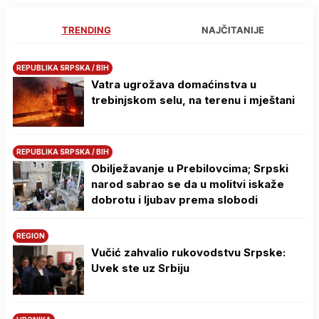
TRENDING
NAJČITANIJE
REPUBLIKA SRPSKA / BIH
Vatra ugrožava domaćinstva u
trebinjskom selu, na terenu i mještani
REPUBLIKA SRPSKA / BIH
Obilježavanje u Prebilovcima; Srpski
narod sabrao se da u molitvi iskaže
dobrotu i ljubav prema slobodi
REGION
Vučić zahvalio rukovodstvu Srpske:
Uvek ste uz Srbiju