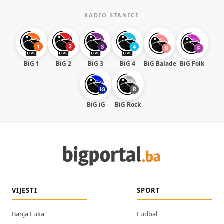
RADIO STANICE
BiG 1
BiG 2
BiG 3
BiG 4
BiG Balade
BiG Folk
BiG iG
BiG Rock
VIJESTI
SPORT
Banja Luka
Fudbal