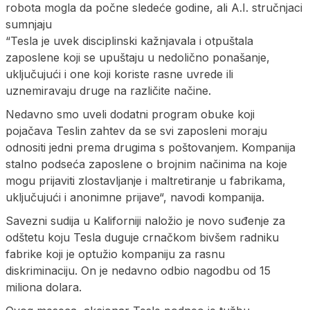
robota mogla da počne sledeće godine, ali A.I. stručnjaci
sumnjaju
“Tesla je uvek disciplinski kažnjavala i otpuštala
zaposlene koji se upuštaju u nedolično ponašanje,
uključujući i one koji koriste rasne uvrede ili
uznemiravaju druge na različite načine.
Nedavno smo uveli dodatni program obuke koji
pojačava Teslin zahtev da se svi zaposleni moraju
odnositi jedni prema drugima s poštovanjem. Kompanija
stalno podseća zaposlene o brojnim načinima na koje
mogu prijaviti zlostavljanje i maltretiranje u fabrikama,
uključujući i anonimne prijave“, navodi kompanija.
Savezni sudija u Kaliforniji naložio je novo suđenje za
odštetu koju Tesla duguje crnačkom bivšem radniku
fabrike koji je optužio kompaniju za rasnu
diskriminaciju. On je nedavno odbio nagodbu od 15
miliona dolara.