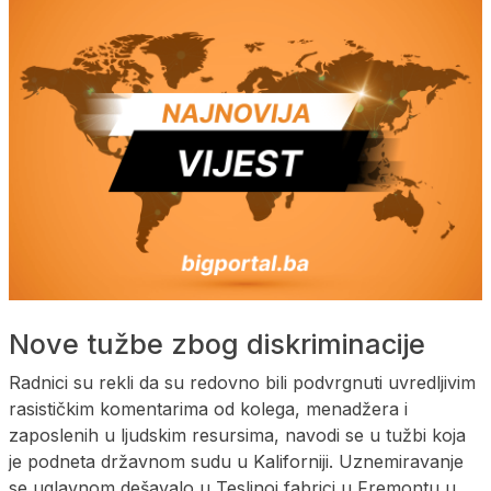
Nove tužbe zbog diskriminacije
Radnici su rekli da su redovno bili podvrgnuti uvredljivim
rasističkim komentarima od kolega, menadžera i
zaposlenih u ljudskim resursima, navodi se u tužbi koja
je podneta državnom sudu u Kaliforniji. Uznemiravanje
se uglavnom dešavalo u Teslinoj fabrici u Fremontu u