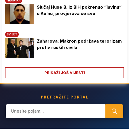
HRONIKA
Slučaj Huse B. iz BiH pokrenuo “lavinu”
u Kelnu, provjerava se sve
SVIJET
Zaharova: Makron podržava terorizam
protiv ruskih civila
PRIKAŽI JOŠ VIJESTI
PRETRAŽITE PORTAL
Search
for: