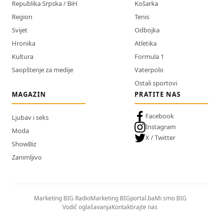
Republika Srpska / BiH
Košarka
Region
Tenis
Svijet
Odbojka
Hronika
Atletika
Kultura
Formula 1
Saopštenje za medije
Vaterpolo
Ostali sportovi
MAGAZIN
PRATITE NAS
Facebook
Ljubav i seks
Instagram
Moda
X / Twitter
ShowBiz
Zanimljivo
Marketing BIG Radio
Marketing BIGportal.ba
Mi smo BIG
Vodič oglašavanja
Kontaktirajte nas