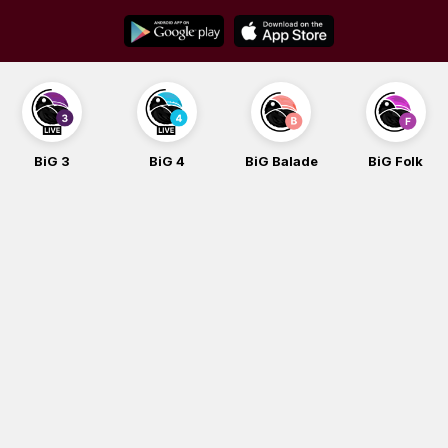
Skip
to
content
BiG 3
BiG 4
BiG Balade
BiG Folk