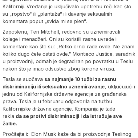
Kaliforniji. Vređanje je uključivalo upotrebu reči kao što
su „ropstvo“ ili „plantaža“ ili davanje seksualnih
komentara poput „sviđa mi se plen“.
Zaposlenu, Teri Mitchell, redovno su uznemiravali
kolege i menadžeri. Oni su koristili rasne uvrede i
komentare kao što su: „Retko crnci rade ovde. Ne znam
koliko dugo ćete ostati ovde.” Montieco Justice, saradnik
u proizvodnji, odmah je degradiran po povratku u Teslu
nakon što je imao odsustvo zbog korona virusa.
Tesla se suočava
sa najmanje 10 tužbi za rasnu
diskriminaciju ili seksualno uznemiravanje
, uključujući i
jednu od Kalifornijske državne agencije za građanska
prava. Tesla je u februaru odgovorila na tužbu
Kalifornijske državne agencije. Kompanija je tada
rekla
da se protivi diskriminaciji i da istražuje sve
žalbe.
Pročitajte i:
Elon Musk kaže da bi proizvodnja Teslinog