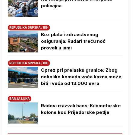
policajca
REPUBLIKA SRPSKA / BIH
Bez plata i zdravstvenog
osiguranja: Rudari treću noć
proveli u jami
REPUBLIKA SRPSKA / BIH
Oprez pri prelasku granice: Zbog
nekoliko komada voća kazna može
biti i veća od 13.000 evra
BANJA LUKA
Radovi izazvali haos: Kilometarske
kolone kod Prijedorske petlje