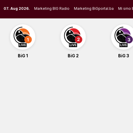
Skip
07. Aug 2026.
Marketing BIG Radio
Marketing BiGportal.ba
Mi smo 
to
content
BiG 1
BiG 2
BiG 3