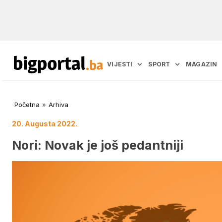
VIJESTI
SPORT
MAGAZIN
Početna
»
Arhiva
20. Augusta 2022.
Nori: Novak je još pedantniji