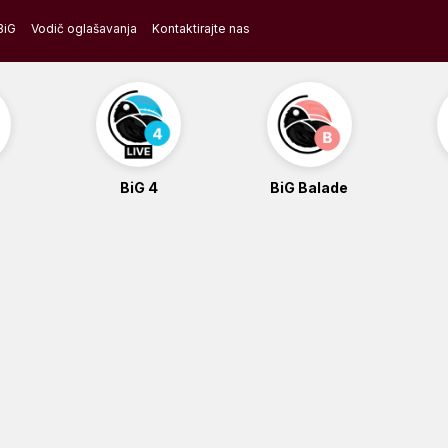
BiG
Vodič oglašavanja
Kontaktirajte nas
BiG 4
BiG Balade