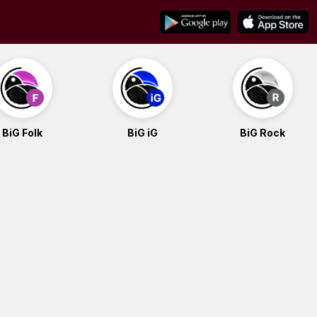
BiG Folk
BiG iG
BiG Rock