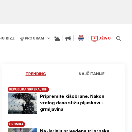
BIG BIZZ
PROGRAM
UŽIVO
TRENDING
NAJČITANIJE
REPUBLIKA SRPSKA / BIH
Pripremite kišobrane: Nakon
vrelog dana stižu pljuskovi i
grmljavina
HRONIKA
Na Јarinju privedena tri srpska