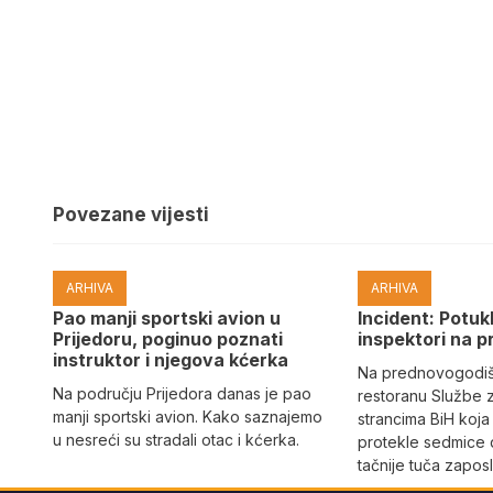
Povezane vijesti
ARHIVA
ARHIVA
Pao manji sportski avion u
Incident: Potukl
Prijedoru, poginuo poznati
inspektori na p
instruktor i njegova kćerka
Na prednovogodišn
Na području Prijedora danas je pao
restoranu Službe 
manji sportski avion. Kako saznajemo
strancima BiH koja
u nesreći su stradali otac i kćerka.
protekle sedmice 
tačnije tuča zaposl