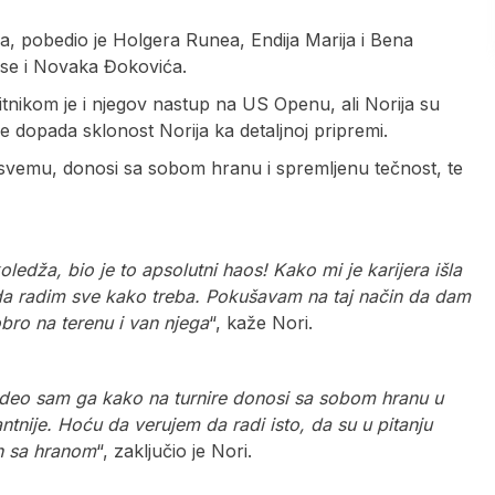
ra, pobedio je Holgera Runea, Endija Marija i Bena
 se i Novaka Đokovića.
itnikom je i njegov nastup na US Openu, ali Norija su
 dopada sklonost Norija ka detaljnoj pripremi.
 svemu, donosi sa sobom hranu i spremljenu tečnost, te
ledža, bio je to apsolutni haos! Kako mi je karijera išla
sada radim sve kako treba. Pokušavam na taj način da dam
ro na terenu i van njega
“, kaže Nori.
 Video sam ga kako na turnire donosi sa sobom hranu u
tnije. Hoću da verujem da radi isto, da su u pitanju
ih sa hranom
“, zaključio je Nori.