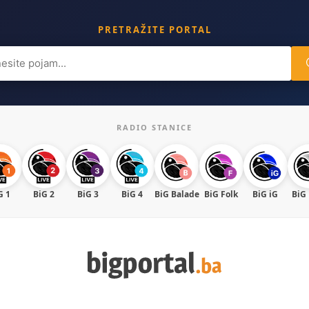
PRETRAŽITE PORTAL
ch
RADIO STANICE
G 1
BiG 2
BiG 3
BiG 4
BiG Balade
BiG Folk
BiG iG
BiG