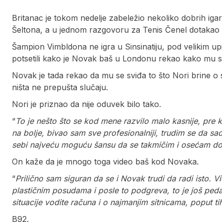
Britanac je tokom nedelje zabeležio nekoliko dobrih iga
Šeltona, a u jednom razgovoru za Tenis Čenel dotakao
Šampion Vimbldona ne igra u Sinsinatiju, pod velikim up
potsetili kako je Novak baš u Londonu rekao kako mu se
Novak je tada rekao da mu se sviđa to što Nori brine o
ništa ne prepušta slučaju.
Nori je priznao da nije oduvek bilo tako.
“
To je nešto što se kod mene razvilo malo kasnije, pre ko
na bolje, bivao sam sve profesionalniji, trudim se da 
sebi najveću moguću šansu da se takmičim i osećam dob
On kaže da je mnogo toga video baš kod Novaka.
“
Prilično sam siguran da se i Novak trudi da radi isto.
plastičnim posudama i posle to podgreva, to je još pedan
situacije vodite računa i o najmanjim sitnicama, poput t
B92.