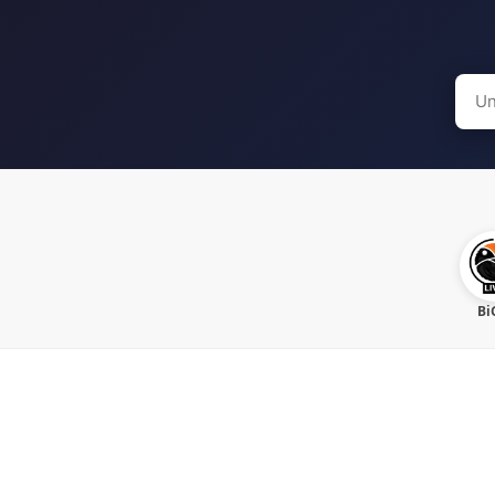
Sear
for:
Bi