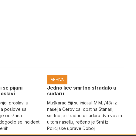
ARHIVA
i se pijani
Јedno lice smrtno stradalo u
roslavi
sudaru
joj proslavi u
Muškarac čiji su inicijali M.M. /43/ iz
za poslove sa
naselja Cerovica, opština Stanari,
 je održana
smrtno je stradao u sudaru dva vozila
dogodio se incident
u tom naselju, rečeno je Srni iz
enih.
Policijske uprave Doboj.