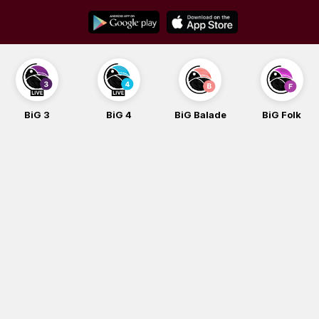
Skip
to
content
BiG 3
BiG 4
BiG Balade
BiG Folk