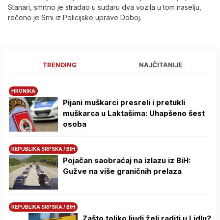
Stanari, smrtno je stradao u sudaru dva vozila u tom naselju,
rečeno je Srni iz Policijske uprave Doboj.
TRENDING
NAJČITANIJE
HRONIKA
Pijani muškarci presreli i pretukli
muškarca u Laktašima: Uhapšeno šest
osoba
REPUBLIKA SRPSKA / BIH
Pojačan saobraćaj na izlazu iz BiH:
Gužve na više graničnih prelaza
REPUBLIKA SRPSKA / BIH
Zašto toliko ljudi želi raditi u Lidlu?