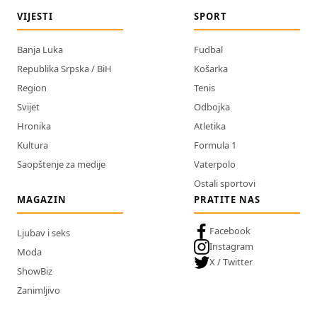
VIJESTI
SPORT
Banja Luka
Fudbal
Republika Srpska / BiH
Košarka
Region
Tenis
Svijet
Odbojka
Hronika
Atletika
Kultura
Formula 1
Saopštenje za medije
Vaterpolo
Ostali sportovi
MAGAZIN
PRATITE NAS
Facebook
Ljubav i seks
Instagram
Moda
X / Twitter
ShowBiz
Zanimljivo