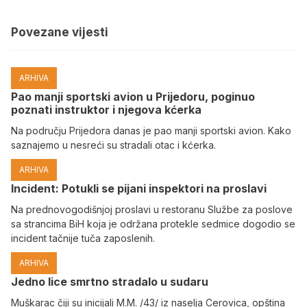
Povezane vijesti
ARHIVA
Pao manji sportski avion u Prijedoru, poginuo
poznati instruktor i njegova kćerka
Na području Prijedora danas je pao manji sportski avion. Kako
saznajemo u nesreći su stradali otac i kćerka.
ARHIVA
Incident: Potukli se pijani inspektori na proslavi
Na prednovogodišnjoj proslavi u restoranu Službe za poslove
sa strancima BiH koja je održana protekle sedmice dogodio se
incident tačnije tuča zaposlenih.
ARHIVA
Јedno lice smrtno stradalo u sudaru
Muškarac čiji su inicijali M.M. /43/ iz naselja Cerovica, opština