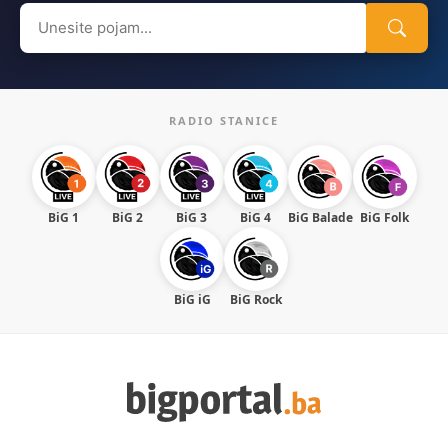
Search
for:
RADIO STANICE
BiG 1
BiG 2
BiG 3
BiG 4
BiG Balade
BiG Folk
BiG iG
BiG Rock