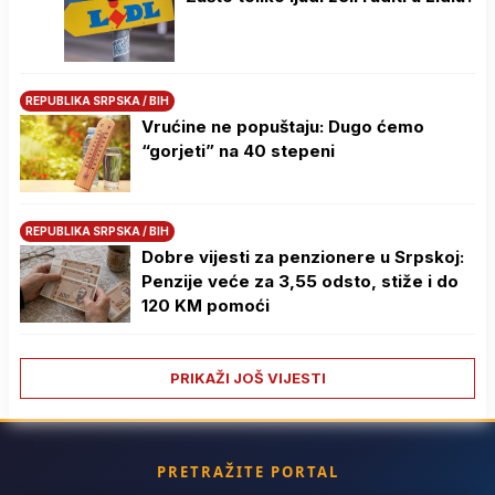
REPUBLIKA SRPSKA / BIH
Vrućine ne popuštaju: Dugo ćemo
“gorjeti” na 40 stepeni
REPUBLIKA SRPSKA / BIH
Dobre vijesti za penzionere u Srpskoj:
Penzije veće za 3,55 odsto, stiže i do
120 KM pomoći
PRIKAŽI JOŠ VIJESTI
PRETRAŽITE PORTAL