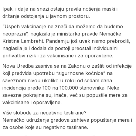
Ipak, i dalje na snazi ostaju pravila nošenja maski i
držanje odstojanja u javnom prostoru.
“Uspeh vakcinacije ne znači da možemo da budemo
neoprezni”, naglasila je ministarka pravde Nemačke
Kristine Lambreht. Pandemiju još uvek nismo prebrodili,
naglasila je i dodala da postoji preostali individualni
prihvatljivi rizik i za vakcinisane i za oporavljene.
Nova Uredba zasniva se na Zakonu o zaštiti od infekcije
koji predviđa upotrebu “sigurnosne kočnice” na
saveznom nivou ukoliko u roku od sedam dana
incidencija pređe 100 na 100.000 stanovnika. Neke
savezne pokrajine su, inače, već su popustile mere za
vakcinisane i oporavljene.
Više slobode za negativno testirane?
Nemačko udruženje gradova zahteva popuštanje mera i
za osobe koje su negativno testirane.