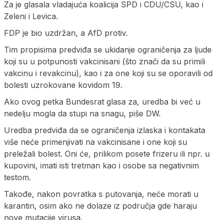
Za je glasala vladajuća koalicija SPD i CDU/CSU, kao i
Zeleni i Levica.
FDP je bio uzdržan, a AfD protiv.
Tim propisima predviđa se ukidanje ograničenja za ljude
koji su u potpunosti vakcinisani (što znači da su primili
vakcinu i revakcinu), kao i za one koji su se oporavili od
bolesti uzrokovane kovidom 19.
Ako ovog petka Bundesrat glasa za, uredba bi već u
nedelju mogla da stupi na snagu, piše DW.
Uredba predviđa da se ograničenja izlaska i kontakata
više neće primenjivati na vakcinisane i one koji su
preležali bolest. Oni će, prilikom posete frizeru ili npr. u
kupovini, imati isti tretman kao i osobe sa negativnim
testom.
Takođe, nakon povratka s putovanja, neće morati u
karantin, osim ako ne dolaze iz područja gde haraju
nove mutacije virusa.