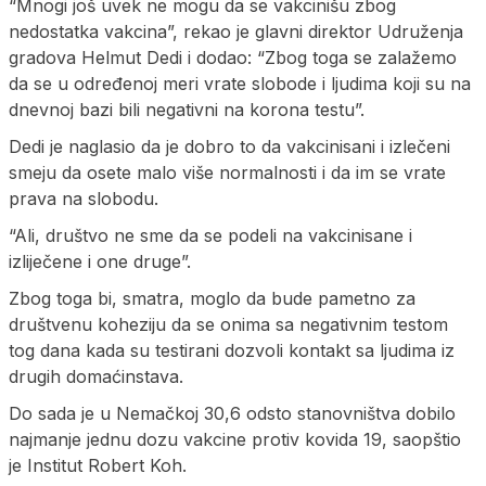
“Mnogi još uvek ne mogu da se vakcinišu zbog
nedostatka vakcina”, rekao je glavni direktor Udruženja
gradova Helmut Dedi i dodao: “Zbog toga se zalažemo
da se u određenoj meri vrate slobode i ljudima koji su na
dnevnoj bazi bili negativni na korona testu”.
Dedi je naglasio da je dobro to da vakcinisani i izlečeni
smeju da osete malo više normalnosti i da im se vrate
prava na slobodu.
“Ali, društvo ne sme da se podeli na vakcinisane i
izliječene i one druge”.
Zbog toga bi, smatra, moglo da bude pametno za
društvenu koheziju da se onima sa negativnim testom
tog dana kada su testirani dozvoli kontakt sa ljudima iz
drugih domaćinstava.
Do sada je u Nemačkoj 30,6 odsto stanovništva dobilo
najmanje jednu dozu vakcine protiv kovida 19, saopštio
je Institut Robert Koh.