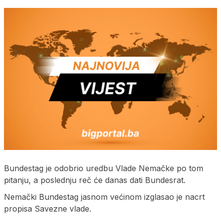
Bundestag je odobrio uredbu Vlade Nemačke po tom
pitanju, a poslednju reč će danas dati Bundesrat.
Nemački Bundestag jasnom većinom izglasao je nacrt
propisa Savezne vlade.