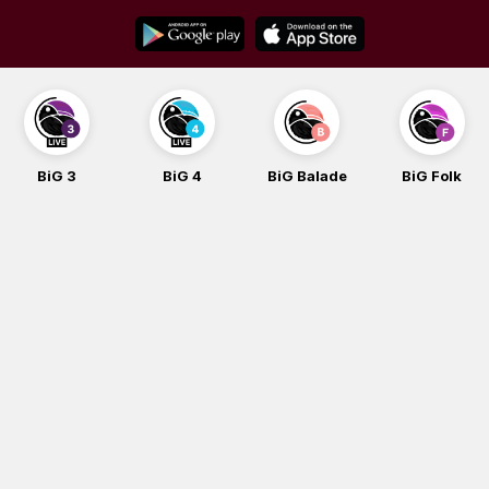
Skip
to
content
BiG 3
BiG 4
BiG Balade
BiG Folk