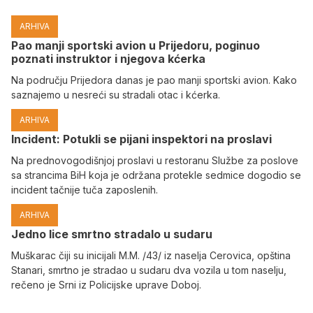
ARHIVA
Pao manji sportski avion u Prijedoru, poginuo
poznati instruktor i njegova kćerka
Na području Prijedora danas je pao manji sportski avion. Kako
saznajemo u nesreći su stradali otac i kćerka.
ARHIVA
Incident: Potukli se pijani inspektori na proslavi
Na prednovogodišnjoj proslavi u restoranu Službe za poslove
sa strancima BiH koja je održana protekle sedmice dogodio se
incident tačnije tuča zaposlenih.
ARHIVA
Јedno lice smrtno stradalo u sudaru
Muškarac čiji su inicijali M.M. /43/ iz naselja Cerovica, opština
Stanari, smrtno je stradao u sudaru dva vozila u tom naselju,
rečeno je Srni iz Policijske uprave Doboj.