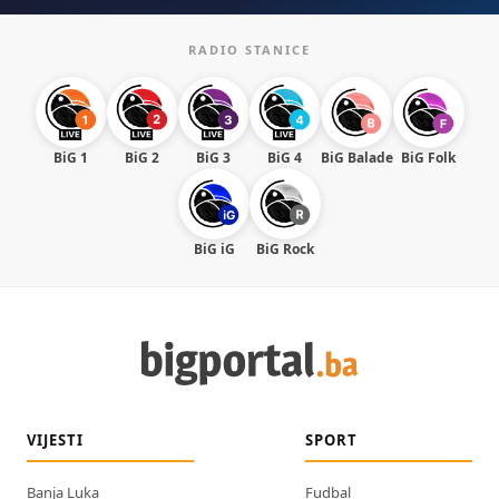
RADIO STANICE
BiG 1
BiG 2
BiG 3
BiG 4
BiG Balade
BiG Folk
BiG iG
BiG Rock
VIJESTI
SPORT
Banja Luka
Fudbal