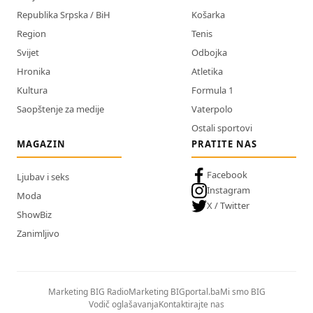
Republika Srpska / BiH
Košarka
Region
Tenis
Svijet
Odbojka
Hronika
Atletika
Kultura
Formula 1
Saopštenje za medije
Vaterpolo
Ostali sportovi
MAGAZIN
PRATITE NAS
Facebook
Ljubav i seks
Instagram
Moda
X / Twitter
ShowBiz
Zanimljivo
Marketing BIG Radio
Marketing BIGportal.ba
Mi smo BIG
Vodič oglašavanja
Kontaktirajte nas