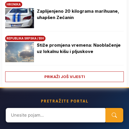
HRONIKA
Zaplijenjeno 20 kilograma marihuane,
uhapšen Zećanin
REPUBLIKA SRPSKA / BIH
Stiže promjena vremena: Naoblačenje
uz lokalnu kišu i pljuskove
PRIKAŽI JOŠ VIJESTI
PRETRAŽITE PORTAL
Search
for: