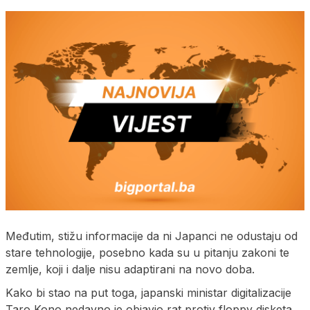
Međutim, stižu informacije da ni Japanci ne odustaju od
stare tehnologije, posebno kada su u pitanju zakoni te
zemlje, koji i dalje nisu adaptirani na novo doba.
Kako bi stao na put toga, japanski ministar digitalizacije
Taro Kono nedavno je objavio rat protiv floppy disketa,