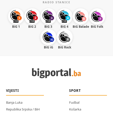
RADIO STANICE
BiG 1
BiG 2
BiG 3
BiG 4
BiG Balade
BiG Folk
BiG iG
BiG Rock
VIJESTI
SPORT
Banja Luka
Fudbal
Republika Srpska / BiH
Košarka