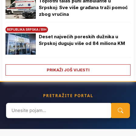
Toplotni talas puni ambulante u
Srpskoj: Sve više građana traži pomoć
zbog vrućina
REPUBLIKA SRPSKA / BIH
Deset najvećih poreskih dužnika u
Srpskoj duguju više od 84 miliona KM
PRIKAŽI JOŠ VIJESTI
PRETRAŽITE PORTAL
Search
for: