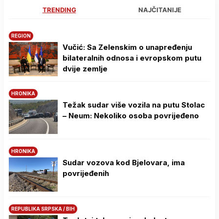
TRENDING
NAJČITANIJE
REGION
Vučić: Sa Zelenskim o unapređenju
bilateralnih odnosa i evropskom putu
dvije zemlje
HRONIKA
Težak sudar više vozila na putu Stolac
– Neum: Nekoliko osoba povrijeđeno
HRONIKA
Sudar vozova kod Bjelovara, ima
povrijeđenih
REPUBLIKA SRPSKA / BIH