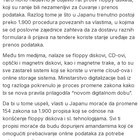
koji su ranije bili nezamenljivi za čuvanje i prenos
podataka. Razlog tome je što u Japanu trenutno postoji
preko 1.900 procedura povezanih sa vlastima, u kojima
se od poslovne zajednice zahteva da za dostavu raznih
formulara ili prijava na tendere koriste starije uređaje za
prenos podataka.
Među tim medijma, nalaze se floppy diskovi, CD-ovi,
optički i magnetni diskovi, kao i magnetne trake, a to su
sve zastareli sistemi koji se koriste u vreme cloud-ova i
online storage sistema. Ministarstvo digitalizacije baš iz
tog razloga pokrenulo je proces promene zakona kako
bi se nova pravila prilagodila “novom digitalnom dobu”.
Da bi u tome uspeli, vlasti u Japanu moraće da promene
154 zakona sa 1.900 propisa koji se odnose na
korišćenje floppy diskova i sl. tehnologijama. Svi ti
propisi moraće da budu dopunjeni amandamima koji će
omogućiti prebacivanje online podataka za potrebe