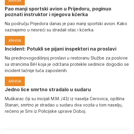
ARHIVA
Pao manji sportski avion u Prijedoru, poginuo
poznati instruktor i njegova kćerka
Na području Prijedora danas je pao manji sportski avion. Kako
saznajemo u nesreći su stradali otac i kćerka.
ARHIVA
Incident: Potukli se pijani inspektori na proslavi
Na prednovogodišnjoj proslavi u restoranu Službe za poslove
sa strancima BiH koja je održana protekle sedmice dogodio se
incident tačnije tuča zaposlenih.
ARHIVA
Јedno lice smrtno stradalo u sudaru
Muškarac čiji su inicijali M.M. /43/ iz naselja Cerovica, opština
Stanari, smrtno je stradao u sudaru dva vozila u tom naselju,
rečeno je Srni iz Policijske uprave Doboj.