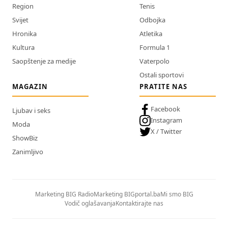
Region
Tenis
Svijet
Odbojka
Hronika
Atletika
Kultura
Formula 1
Saopštenje za medije
Vaterpolo
Ostali sportovi
MAGAZIN
PRATITE NAS
Facebook
Ljubav i seks
Instagram
Moda
X / Twitter
ShowBiz
Zanimljivo
Marketing BIG Radio
Marketing BIGportal.ba
Mi smo BIG
Vodič oglašavanja
Kontaktirajte nas