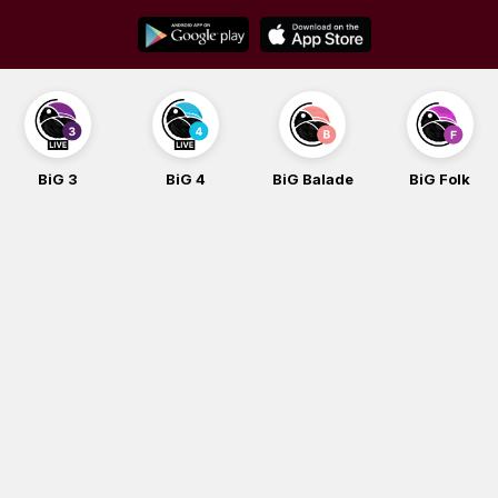
Skip
to
content
BiG 3
BiG 4
BiG Balade
BiG Folk