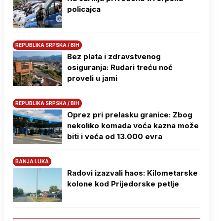
policajca
REPUBLIKA SRPSKA / BIH
Bez plata i zdravstvenog
osiguranja: Rudari treću noć
proveli u jami
REPUBLIKA SRPSKA / BIH
Oprez pri prelasku granice: Zbog
nekoliko komada voća kazna može
biti i veća od 13.000 evra
BANJA LUKA
Radovi izazvali haos: Kilometarske
kolone kod Prijedorske petlje