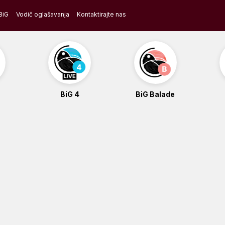
BiG
Vodič oglašavanja
Kontaktirajte nas
BiG 4
BiG Balade