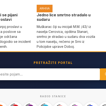
ARHIVA
i se pijani
Јedno lice smrtno stradalo u
roslavi
sudaru
joj proslavi u
Muškarac čiji su inicijali M.M. /43/ iz
za poslove sa
naselja Cerovica, opština Stanari,
 je održana
smrtno je stradao u sudaru dva vozila
dogodio se incident
u tom naselju, rečeno je Srni iz
enih.
Policijske uprave Doboj.
PRETRAŽITE PORTAL
ch
RADIO STANICE