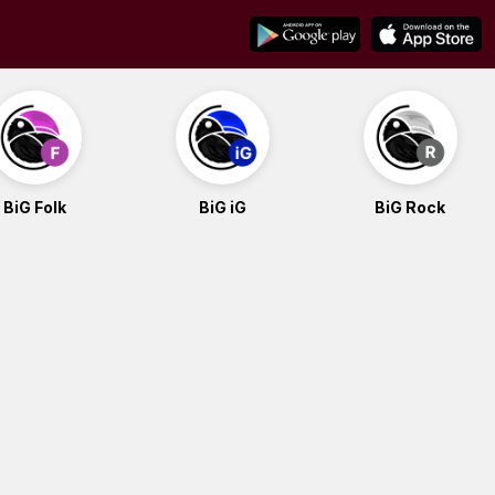
BiG Folk
BiG iG
BiG Rock