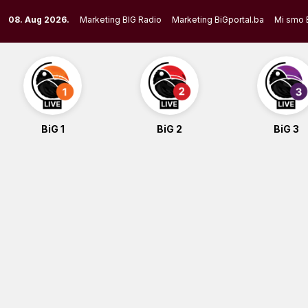
Skip
08. Aug 2026.
Marketing BIG Radio
Marketing BiGportal.ba
Mi smo 
to
content
BiG 1
BiG 2
BiG 3