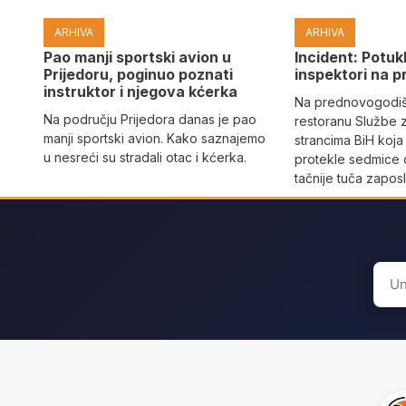
ARHIVA
ARHIVA
Pao manji sportski avion u
Incident: Potukl
Prijedoru, poginuo poznati
inspektori na p
instruktor i njegova kćerka
Na prednovogodišn
Na području Prijedora danas je pao
restoranu Službe 
manji sportski avion. Kako saznajemo
strancima BiH koja
u nesreći su stradali otac i kćerka.
protekle sedmice 
tačnije tuča zaposl
Sear
for: