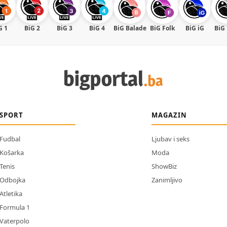
G 1
BiG 2
BiG 3
BiG 4
BiG Balade
BiG Folk
BiG iG
BiG
SPORT
MAGAZIN
Fudbal
Ljubav i seks
Košarka
Moda
Tenis
ShowBiz
Odbojka
Zanimljivo
Atletika
Formula 1
Vaterpolo