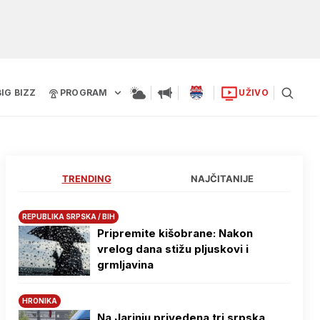
BIG BIZZ
PROGRAM
UŽIVO
TRENDING
NAJČITANIJE
REPUBLIKA SRPSKA / BIH
Pripremite kišobrane: Nakon
vrelog dana stižu pljuskovi i
grmljavina
HRONIKA
Na Јarinju privedena tri srpska