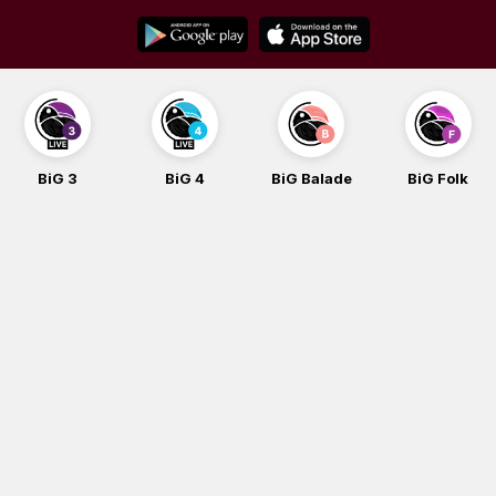
Skip
to
content
BiG 3
BiG 4
BiG Balade
BiG Folk