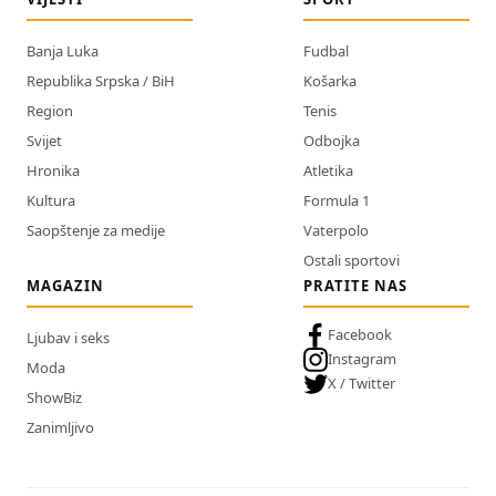
Banja Luka
Fudbal
Republika Srpska / BiH
Košarka
Region
Tenis
Svijet
Odbojka
Hronika
Atletika
Kultura
Formula 1
Saopštenje za medije
Vaterpolo
Ostali sportovi
MAGAZIN
PRATITE NAS
Facebook
Ljubav i seks
Instagram
Moda
X / Twitter
ShowBiz
Zanimljivo