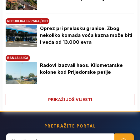
REPUBLIKA SRPSKA / BIH
Oprez pri prelasku granice: Zbog
nekoliko komada voća kazna može biti
i veća od 13.000 evra
BANJA LUKA
Radovi izazvali haos: Kilometarske
kolone kod Prijedorske petlje
PRIKAŽI JOŠ VIJESTI
PRETRAŽITE PORTAL
Search