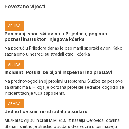
Povezane vijesti
ARHIVA
Pao manji sportski avion u Prijedoru, poginuo
poznati instruktor i njegova kćerka
Na području Prijedora danas je pao manji sportski avion. Kako
saznajemo u nesreći su stradali otac i kćerka.
ARHIVA
Incident: Potukli se pijani inspektori na proslavi
Na prednovogodišnjoj proslavi u restoranu Službe za poslove
sa strancima BiH koja je održana protekle sedmice dogodio se
incident tačnije tuča zaposlenih.
ARHIVA
Јedno lice smrtno stradalo u sudaru
Muškarac čiji su inicijali M.M. /43/ iz naselja Cerovica, opština
Stanari, smrtno je stradao u sudaru dva vozila u tom naselju,