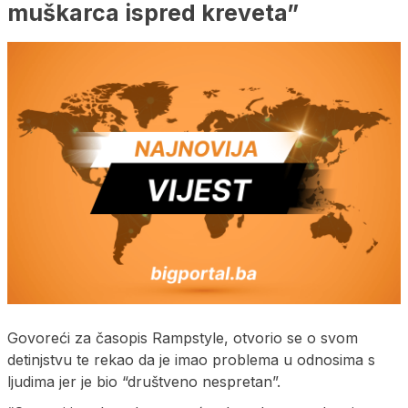
muškarca ispred kreveta”
Govoreći za časopis Rampstyle, otvorio se o svom
detinjstvu te rekao da je imao problema u odnosima s
ljudima jer je bio “društveno nespretan”.