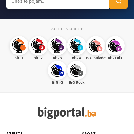
for:
RADIO STANICE
BiG 1
BiG 2
BiG 3
BiG 4
BiG Balade
BiG Folk
BiG iG
BiG Rock
VIJESTI
SPORT