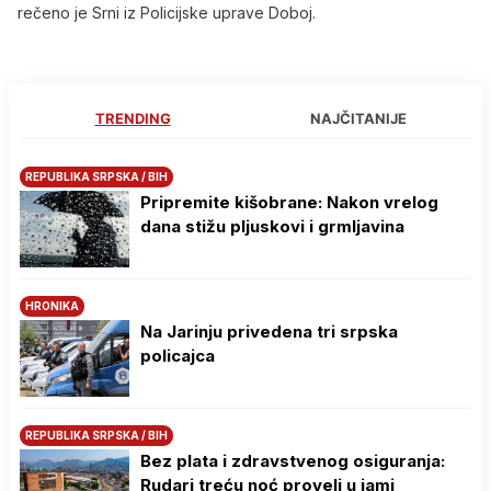
rečeno je Srni iz Policijske uprave Doboj.
TRENDING
NAJČITANIJE
REPUBLIKA SRPSKA / BIH
Pripremite kišobrane: Nakon vrelog
dana stižu pljuskovi i grmljavina
HRONIKA
Na Јarinju privedena tri srpska
policajca
REPUBLIKA SRPSKA / BIH
Bez plata i zdravstvenog osiguranja:
Rudari treću noć proveli u jami