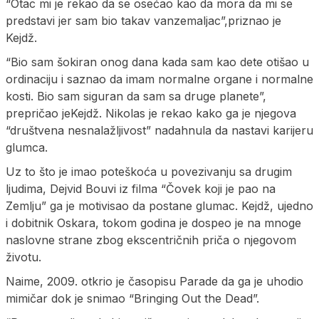
“Otac mi je rekao da se osećao kao da mora da mi se
predstavi jer sam bio takav vanzemaljac”,priznao je
Kejdž.
“Bio sam šokiran onog dana kada sam kao dete otišao u
ordinaciju i saznao da imam normalne organe i normalne
kosti. Bio sam siguran da sam sa druge planete”,
prepričao jeKejdž. Nikolas je rekao kako ga je njegova
“društvena nesnalažljivost” nadahnula da nastavi karijeru
glumca.
Uz to što je imao poteškoća u povezivanju sa drugim
ljudima, Dejvid Bouvi iz filma “Čovek koji je pao na
Zemlju” ga je motivisao da postane glumac. Kejdž, ujedno
i dobitnik Oskara, tokom godina je dospeo je na mnoge
naslovne strane zbog ekscentričnih priča o njegovom
životu.
Naime, 2009. otkrio je časopisu Parade da ga je uhodio
mimičar dok je snimao “Bringing Out the Dead”.