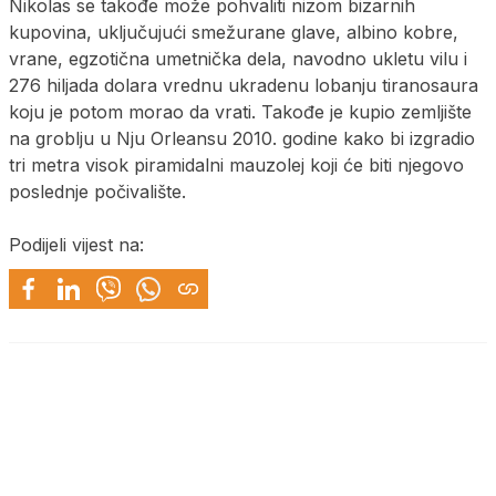
Nikolas se takođe može pohvaliti nizom bizarnih
kupovina, uključujući smežurane glave, albino kobre,
vrane, egzotična umetnička dela, navodno ukletu vilu i
276 hiljada dolara vrednu ukradenu lobanju tiranosaura
koju je potom morao da vrati. Takođe je kupio zemljište
na groblju u Nju Orleansu 2010. godine kako bi izgradio
tri metra visok piramidalni mauzolej koji će biti njegovo
poslednje počivalište.
Podijeli vijest na: