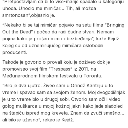
“Pretpostavljam da bi to više-manje spadalo u kategoriju
uhoda. Uhodio me mimičar… Tih, ali možda
smrtonosan”,objasnio je.
“Nekako bi se taj mimičar pojavio na setu filma “Bringing
Out the Dead” i počeo da radi čudne stvari. Nemam
pojma kako je prošao mimo obezbeđenja”, kaže Kejdž
kojeg su od uznemirujućeg mimičara oslobodili
producenti.
Takođe je govorio o provali koju je doživeo dok je
promovisao svoj film “Trespass” iz 2011. na
Međunarodnom filmskom festivalu u Torontu.
“Bilo je dva ujutro. Živeo sam u Orindž Kantriju u to
vreme i spavao sam sa svojom ženom. Moj dvogodišnjak
je u to vreme bio u drugoj sobi. Otvorio sam oči i video
golog muškarca u mojoj kožnoj jakni kako jede sladoled
na štapiću ispred mog kreveta. Znam da zvuči smešno…
ali bilo je užasno”, rekao je Kejdž.