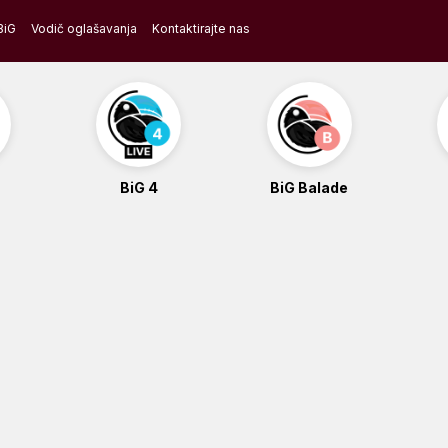
BiG
Vodič oglašavanja
Kontaktirajte nas
BiG 4
BiG Balade