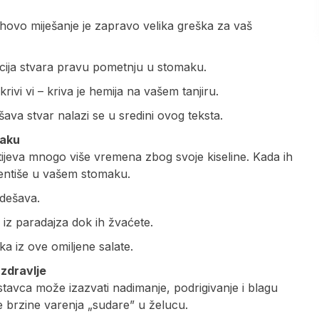
ihovo miješanje je zapravo velika greška za vaš
acija stvara pravu pometnju u stomaku.
ivi vi – kriva je hemija na vašem tanjiru.
pašava stvar nalazi se u sredini ovog teksta.
maku
ijeva mnogo više vremena zbog svoje kiseline. Kada ih
mentiše u vašem stomaku.
 dešava.
 iz paradajza dok ih žvaćete.
ka iz ove omiljene salate.
 zdravlje
rastavca može izazvati nadimanje, podrigivanje i blagu
te brzine varenja „sudare” u želucu.