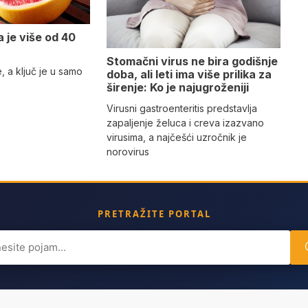
a je više od 40
Stomačni virus ne bira godišnje
e, a ključ je u samo
doba, ali leti ima više prilika za
širenje: Ko je najugroženiji
Virusni gastroenteritis predstavlja
zapaljenje želuca i creva izazvano
virusima, a najčešći uzročnik je
norovirus
PRETRAŽITE PORTAL
ch