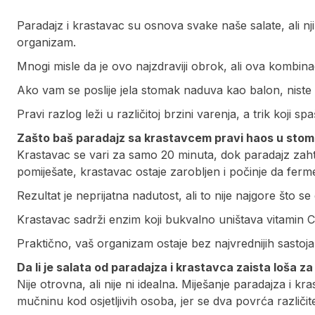
Paradajz i krastavac su osnova svake naše salate, ali nj
organizam.
Mnogi misle da je ovo najzdraviji obrok, ali ova kombin
Ako vam se poslije jela stomak naduva kao balon, niste kr
Pravi razlog leži u različitoj brzini varenja, a trik koji s
Zašto baš paradajz sa krastavcem pravi haos u sto
Krastavac se vari za samo 20 minuta, dok paradajz zaht
pomiješate, krastavac ostaje zarobljen i počinje da fer
Rezultat je neprijatna nadutost, ali to nije najgore što se
Krastavac sadrži enzim koji bukvalno uništava vitamin C
Praktično, vaš organizam ostaje bez najvrednijih sastoja
Da li je salata od paradajza i krastavca zaista loša za
Nije otrovna, ali nije ni idealna. Miješanje paradajza i k
mučninu kod osjetljivih osoba, jer se dva povrća različi