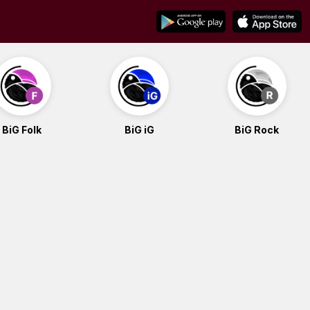
BiG Folk
BiG iG
BiG Rock