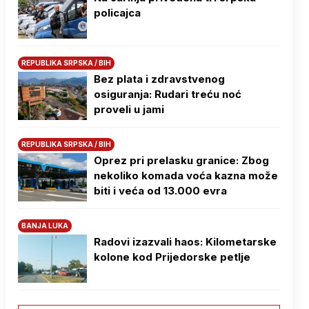
policajca
REPUBLIKA SRPSKA / BIH
Bez plata i zdravstvenog
osiguranja: Rudari treću noć
proveli u jami
REPUBLIKA SRPSKA / BIH
Oprez pri prelasku granice: Zbog
nekoliko komada voća kazna može
biti i veća od 13.000 evra
BANJA LUKA
Radovi izazvali haos: Kilometarske
kolone kod Prijedorske petlje