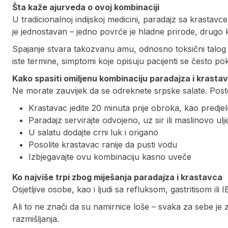
Šta kaže ajurveda o ovoj kombinaciji
U tradicionalnoj indijskoj medicini, paradajz sa krasta
je jednostavan – jedno povrće je hladne prirode, drugo ki
Spajanje stvara takozvanu amu, odnosno toksični talog 
iste termine, simptomi koje opisuju pacijenti se često po
Kako spasiti omiljenu kombinaciju paradajza i krasta
Ne morate zauvijek da se odreknete srpske salate. Postoji
Krastavac jedite 20 minuta prije obroka, kao predje
Paradajz servirajte odvojeno, uz sir ili maslinovo ulj
U salatu dodajte crni luk i origano
Posolite krastavac ranije da pusti vodu
Izbjegavajte ovu kombinaciju kasno uveče
Ko najviše trpi zbog miješanja paradajza i krastavca
Osjetljive osobe, kao i ljudi sa refluksom, gastritisom il
Ali to ne znači da su namirnice loše – svaka za sebe je
razmišljanja.