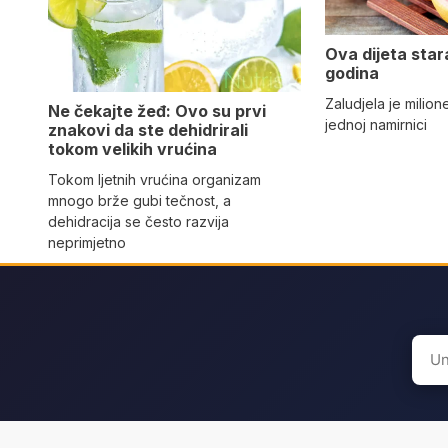
Ova dijeta star
godina
Zaludjela je milion
Ne čekajte žeđ: Ovo su prvi
jednoj namirnici
znakovi da ste dehidrirali
tokom velikih vrućina
Tokom ljetnih vrućina organizam
mnogo brže gubi tečnost, a
dehidracija se često razvija
neprimjetno
Sear
for: