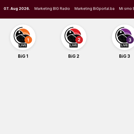
Skip
07. Aug 2026.
Marketing BIG Radio
Marketing BiGportal.ba
Mi smo 
to
content
BiG 1
BiG 2
BiG 3