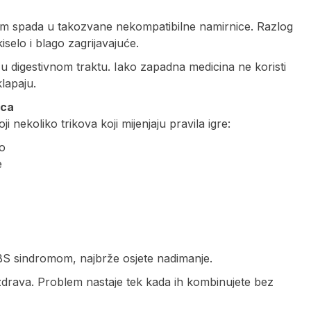
vcem spada u takozvane nekompatibilne namirnice. Razlog
selo i blago zagrijavajuće.
u digestivnom traktu. Iako zapadna medicina ne koristi
klapaju.
vca
 nekoliko trikova koji mijenjaju pravila igre:
lo
e
i IBS sindromom, najbrže osjete nadimanje.
 zdrava. Problem nastaje tek kada ih kombinujete bez