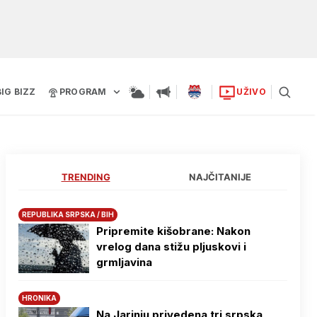
BIG BIZZ
PROGRAM
UŽIVO
TRENDING
NAJČITANIJE
REPUBLIKA SRPSKA / BIH
Pripremite kišobrane: Nakon
vrelog dana stižu pljuskovi i
grmljavina
HRONIKA
Na Јarinju privedena tri srpska