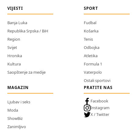
VIJESTI
SPORT
Banja Luka
Fudbal
Republika Srpska / BiH
Košarka
Region
Tenis
Svijet
Odbojka
Hronika
Atletika
Kultura
Formula 1
Saopštenje za medije
Vaterpolo
Ostali sportovi
MAGAZIN
PRATITE NAS
Facebook
Ljubav i seks
Instagram
Moda
X / Twitter
ShowBiz
Zanimljivo