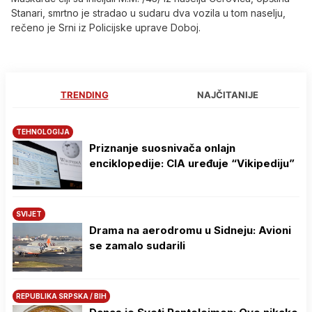
Stanari, smrtno je stradao u sudaru dva vozila u tom naselju,
rečeno je Srni iz Policijske uprave Doboj.
TRENDING
NAJČITANIJE
TEHNOLOGIJA
Priznanje suosnivača onlajn
enciklopedije: CIA uređuje “Vikipediju”
SVIJET
Drama na aerodromu u Sidneju: Avioni
se zamalo sudarili
REPUBLIKA SRPSKA / BIH