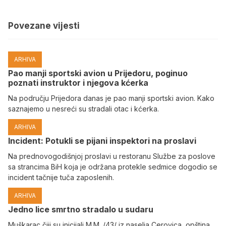
Povezane vijesti
ARHIVA
Pao manji sportski avion u Prijedoru, poginuo
poznati instruktor i njegova kćerka
Na području Prijedora danas je pao manji sportski avion. Kako
saznajemo u nesreći su stradali otac i kćerka.
ARHIVA
Incident: Potukli se pijani inspektori na proslavi
Na prednovogodišnjoj proslavi u restoranu Službe za poslove
sa strancima BiH koja je održana protekle sedmice dogodio se
incident tačnije tuča zaposlenih.
ARHIVA
Јedno lice smrtno stradalo u sudaru
Muškarac čiji su inicijali M.M. /43/ iz naselja Cerovica, opština