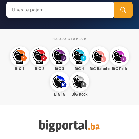
Search
for:
RADIO STANICE
BiG 1
BiG 2
BiG 3
BiG 4
BiG Balade
BiG Folk
BiG iG
BiG Rock