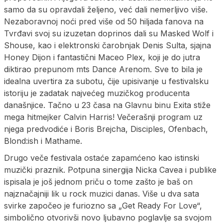
samo da su opravdali željeno, već dali nemerljivo više.
Nezaboravnoj noći pred više od 50 hiljada fanova na
Tvrđavi svoj su izuzetan doprinos dali su Masked Wolf i
Shouse, kao i elektronski čarobnjak Denis Sulta, sjajna
Honey Dijon i fantastični Maceo Plex, koji je do jutra
diktirao prepunom mts Dance Arenom. Sve to bila je
idealna uvertira za subotu, čije upisivanje u festivalsku
istoriju je zadatak najvećeg muzičkog producenta
današnjice. Tačno u 23 časa na Glavnu binu Exita stiže
mega hitmejker Calvin Harris! Večerašnji program uz
njega predvodiće i Boris Brejcha, Disciples, Ofenbach,
Blond:ish i Mathame.
Drugo veče festivala ostaće zapamćeno kao istinski
muzički praznik. Potpuna sinergija Nicka Cavea i publike
ispisala je još jednom priču o tome zašto je baš on
najznačajniji lik u rock muzici danas. Više u dva sata
svirke započeo je furiozno sa „Get Ready For Love“,
simbolično otvorivši novo ljubavno poglavlje sa svojom