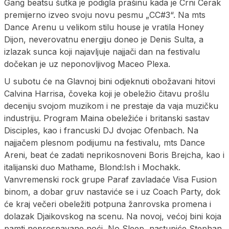
Gang beatsu šutka je podigla prašinu kada je Crni Cerak
premijerno izveo svoju novu pesmu „CC#3“. Na mts
Dance Arenu u velikom stilu house je vratila Honey
Dijon, neverovatnu energiju doneo je Denis Sulta, a
izlazak sunca koji najavljuje najjači dan na festivalu
dočekan je uz neponovljivog Maceo Plexa.
U subotu će na Glavnoj bini odjeknuti obožavani hitovi
Calvina Harrisa, čoveka koji je obeležio čitavu prošlu
deceniju svojom muzikom i ne prestaje da vaja muzičku
industriju. Program Maina obeležiće i britanski sastav
Disciples, kao i francuski DJ dvojac Ofenbach. Na
najjačem plesnom podijumu na festivalu, mts Dance
Areni, beat će zadati neprikosnoveni Boris Brejcha, kao i
italijanski duo Mathame, Blond:Ish i Mochakk.
Vanvremenski rock grupe Paraf zavladaće Visa Fusion
binom, a dobar gruv nastaviće se i uz Coach Party, dok
će kraj večeri obeležiti potpuna žanrovska promena i
dolazak Djaikovskog na scenu. Na novoj, većoj bini koja
pamti neprospavane noći, No Sleep, nastupiće Stephan