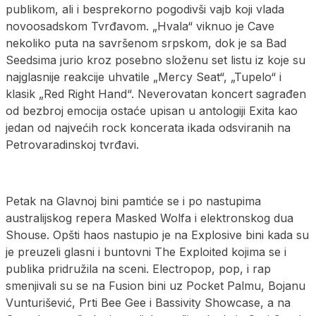
publikom, ali i besprekorno pogodivši vajb koji vlada
novoosadskom Tvrđavom. „Hvala“ viknuo je Cave
nekoliko puta na savršenom srpskom, dok je sa Bad
Seedsima jurio kroz posebno složenu set listu iz koje su
najglasnije reakcije uhvatile „Mercy Seat“, „Tupelo“ i
klasik „Red Right Hand“. Neverovatan koncert sagrađen
od bezbroj emocija ostaće upisan u antologiji Exita kao
jedan od najvećih rock koncerata ikada odsviranih na
Petrovaradinskoj tvrđavi.
Petak na Glavnoj bini pamtiće se i po nastupima
australijskog repera Masked Wolfa i elektronskog dua
Shouse. Opšti haos nastupio je na Explosive bini kada su
je preuzeli glasni i buntovni The Exploited kojima se i
publika pridružila na sceni. Electropop, pop, i rap
smenjivali su se na Fusion bini uz Pocket Palmu, Bojanu
Vunturišević, Prti Bee Gee i Bassivity Showcase, a na