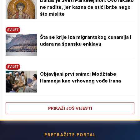
Danas je Sveti Pantelejmon: Ovo nikako
ne radite, jer kazna će stići brže nego
što mislite
SVIJET
Šta se krije iza migrantskog cunamija i
udara na špansku enklavu
SVIJET
Objavljeni prvi snimci Modžtabe
Hamneja kao vrhovnog vođe Irana
PRIKAŽI JOŠ VIJESTI
PRETRAŽITE PORTAL