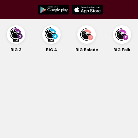
Skip
to
content
BiG 3
BiG 4
BiG Balade
BiG Folk