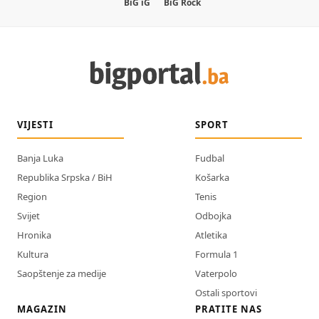
BiG iG
BiG Rock
VIJESTI
SPORT
Banja Luka
Fudbal
Republika Srpska / BiH
Košarka
Region
Tenis
Svijet
Odbojka
Hronika
Atletika
Kultura
Formula 1
Saopštenje za medije
Vaterpolo
Ostali sportovi
MAGAZIN
PRATITE NAS