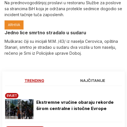
Na prednovogodišnjoj proslavi u restoranu Službe za poslove
sa strancima BiH koja je održana protekle sedmice dogodio se
incident tačnije tuča zaposlenih.
ARHIVA
Јedno lice smrtno stradalo u sudaru
Muškarac čiji su inicijali M.M. /43/ iz naselja Cerovica, opština
Stanari, smrtno je stradao u sudaru dva vozila u tom naselju,
rečeno je Srni iz Policijske uprave Doboj.
TRENDING
NAJČITANIJE
SVIJET
Ekstremne vrućine obaraju rekorde
širom centralne i istočne Evrope