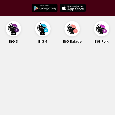
Skip
to
content
BiG 3
BiG 4
BiG Balade
BiG Folk