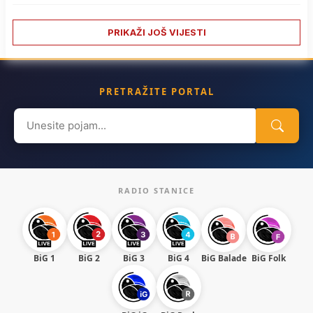
PRIKAŽI JOŠ VIJESTI
PRETRAŽITE PORTAL
Search
for:
RADIO STANICE
BiG 1
BiG 2
BiG 3
BiG 4
BiG Balade
BiG Folk