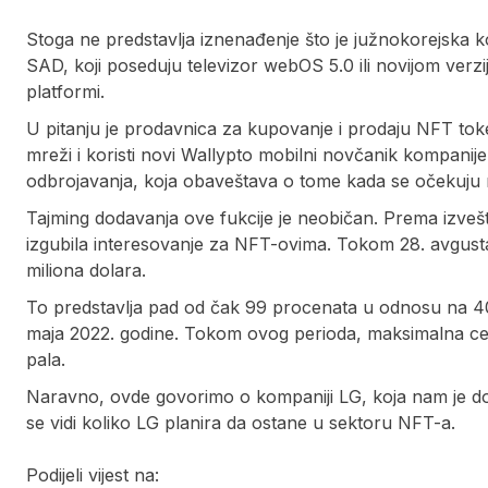
Stoga ne predstavlja iznenađenje što je južnokorejska ko
SAD, koji poseduju televizor webOS 5.0 ili novijom verz
platformi.
U pitanju je prodavnica za kupovanje i prodaju NFT to
mreži i koristi novi Wallypto mobilni novčanik kompanije L
odbrojavanja, koja obaveštava o tome kada se očekuju 
Tajming dodavanja ove fukcije je neobičan. Prema izvešta
izgubila interesovanje za NFT-ovima. Tokom 28. avgusta,
miliona dolara.
To predstavlja pad od čak 99 procenata u odnosu na 405,
maja 2022. godine. Tokom ovog perioda, maksimalna cen
pala.
Naravno, ovde govorimo o kompaniji LG, koja nam je do 
se vidi koliko LG planira da ostane u sektoru NFT-a.
Podijeli vijest na: