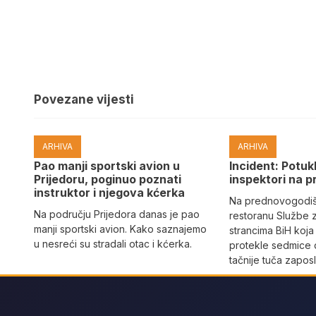
Povezane vijesti
ARHIVA
ARHIVA
Pao manji sportski avion u
Incident: Potukl
Prijedoru, poginuo poznati
inspektori na p
instruktor i njegova kćerka
Na prednovogodišn
Na području Prijedora danas je pao
restoranu Službe 
manji sportski avion. Kako saznajemo
strancima BiH koja
u nesreći su stradali otac i kćerka.
protekle sedmice 
tačnije tuča zaposl