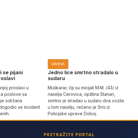
ARHIVA
i se pijani
Јedno lice smrtno stradalo u
roslavi
sudaru
joj proslavi u
Muškarac čiji su inicijali M.M. /43/ iz
za poslove sa
naselja Cerovica, opština Stanari,
 je održana
smrtno je stradao u sudaru dva vozila
dogodio se incident
u tom naselju, rečeno je Srni iz
enih.
Policijske uprave Doboj.
PRETRAŽITE PORTAL