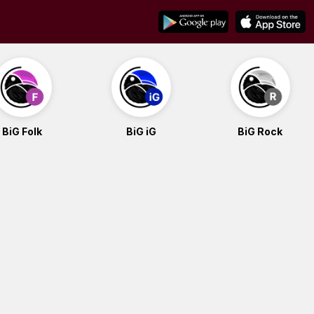
BiG Folk
BiG iG
BiG Rock