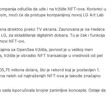
mpanija odlučila da uđe i na tržište NFT-ova. Korisnici u
ijom, moći će da pristupe kompanijinoj novoj LG Art Lab
kena direktno preko TV ekrana. Zasnovana je na Hedera
G, za skladištenje digitalnih dobara. Tu je čak i funkcija
novi NFT-ovi.
jima sa OpenSea tržišta, javnost je u velikoj meri
 tržište je obradilo NFT transakcije u vrednosti od pet
75 miliona dolara, što je rekord koji je postavljen 1.
a nekih od najtraženijih NFT-ova je takođe značajno
sada isporučivala brojne zanimljive koncepte. Ostaje da