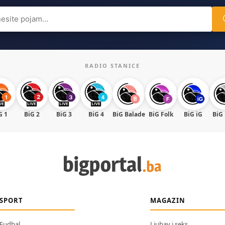
ch
RADIO STANICE
G 1
BiG 2
BiG 3
BiG 4
BiG Balade
BiG Folk
BiG iG
BiG
SPORT
MAGAZIN
Fudbal
Ljubav i seks