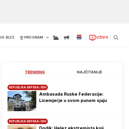
BIG BIZZ
PROGRAM
UŽIVO
TRENDING
NAJČITANIJE
REPUBLIKA SRPSKA / BIH
Ambasada Ruske Federacije:
Licemjerje u svom punom sjaju
REPUBLIKA SRPSKA / BIH
Dodik: Helez ekstremista koji