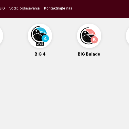
BiG
Vodič oglašavanja
Kontaktirajte nas
BiG 4
BiG Balade