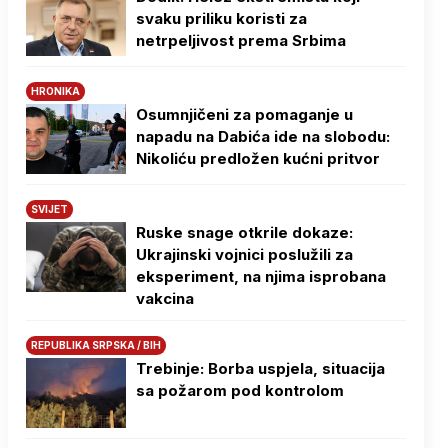
svaku priliku koristi za
netrpeljivost prema Srbima
HRONIKA
Osumnjičeni za pomaganje u
napadu na Dabića ide na slobodu:
Nikoliću predložen kućni pritvor
SVIJET
Ruske snage otkrile dokaze:
Ukrajinski vojnici poslužili za
eksperiment, na njima isprobana
vakcina
REPUBLIKA SRPSKA / BIH
Trebinje: Borba uspjela, situacija
sa požarom pod kontrolom