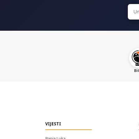
Sear
for:
Bi
VIJESTI
Banja Luka