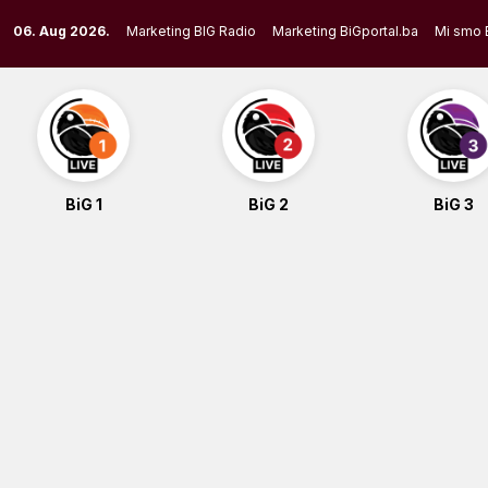
Skip
06. Aug 2026.
Marketing BIG Radio
Marketing BiGportal.ba
Mi smo 
to
content
BiG 1
BiG 2
BiG 3