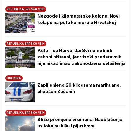
REPUBLIKA SRPSKA / BIH
Nezgode i kilometarske kolone: Novi
kolaps na putu ka moru u Hrvatskoj
REPUBLIKA SRPSKA / BIH
Autori sa Harvarda: Svi nametnuti
zakoni ništavni, jer visoki predstavnik
nije nikad imao zakonodavna ovlaštenja
HRONIKA
Zaplijenjeno 20 kilograma marihuane,
uhapšen Zećanin
REPUBLIKA SRPSKA / BIH
Stiže promjena vremena: Naoblačenje
uz lokalnu kišu i pljuskove