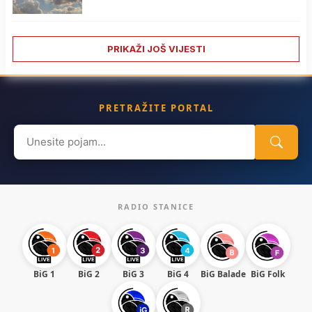
PRIKAŽI JOŠ VIJESTI
PRETRAŽITE PORTAL
Search
for:
RADIO STANICE
BiG 1
BiG 2
BiG 3
BiG 4
BiG Balade
BiG Folk