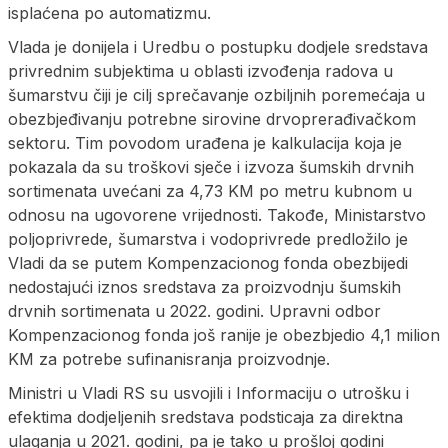
isplaćena po automatizmu.
Vlada je donijela i Uredbu o postupku dodjele sredstava
privrednim subjektima u oblasti izvođenja radova u
šumarstvu čiji je cilj sprečavanje ozbiljnih poremećaja u
obezbjeđivanju potrebne sirovine drvoprerađivačkom
sektoru. Tim povodom urađena je kalkulacija koja je
pokazala da su troškovi sječe i izvoza šumskih drvnih
sortimenata uvećani za 4,73 KM po metru kubnom u
odnosu na ugovorene vrijednosti. Takođe, Ministarstvo
poljoprivrede, šumarstva i vodoprivrede predložilo je
Vladi da se putem Kompenzacionog fonda obezbijedi
nedostajući iznos sredstava za proizvodnju šumskih
drvnih sortimenata u 2022. godini. Upravni odbor
Kompenzacionog fonda još ranije je obezbjedio 4,1 milion
KM za potrebe sufinanisranja proizvodnje.
Ministri u Vladi RS su usvojili i Informaciju o utrošku i
efektima dodjeljenih sredstava podsticaja za direktna
ulaganja u 2021. godini, pa je tako u prošloj godini