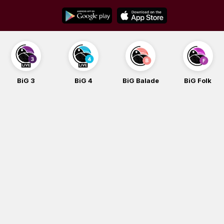
Skip
to
content
BiG 3
BiG 4
BiG Balade
BiG Folk