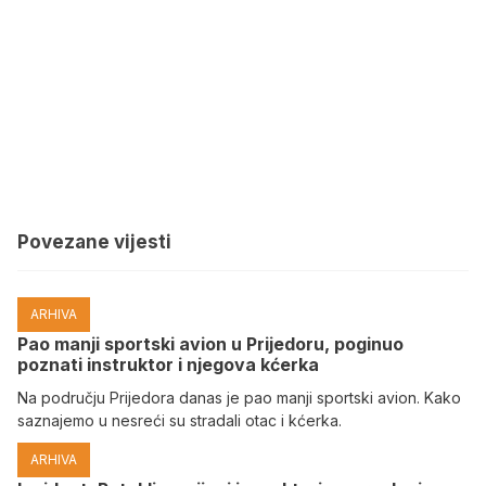
Povezane vijesti
ARHIVA
Pao manji sportski avion u Prijedoru, poginuo
poznati instruktor i njegova kćerka
Na području Prijedora danas je pao manji sportski avion. Kako
saznajemo u nesreći su stradali otac i kćerka.
ARHIVA