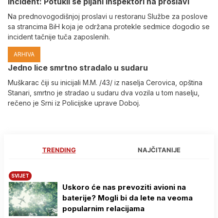
Incident: Potukli se pijani inspektori na proslavi
Na prednovogodišnjoj proslavi u restoranu Službe za poslove
sa strancima BiH koja je održana protekle sedmice dogodio se
incident tačnije tuča zaposlenih.
ARHIVA
Јedno lice smrtno stradalo u sudaru
Muškarac čiji su inicijali M.M. /43/ iz naselja Cerovica, opština
Stanari, smrtno je stradao u sudaru dva vozila u tom naselju,
rečeno je Srni iz Policijske uprave Doboj.
TRENDING
NAJČITANIJE
SVIJET
Uskoro će nas prevoziti avioni na
baterije? Mogli bi da lete na veoma
popularnim relacijama