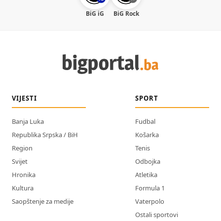
BiG iG
BiG Rock
VIJESTI
SPORT
Banja Luka
Fudbal
Republika Srpska / BiH
Košarka
Region
Tenis
Svijet
Odbojka
Hronika
Atletika
Kultura
Formula 1
Saopštenje za medije
Vaterpolo
Ostali sportovi