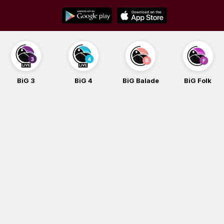
Skip
to
content
BiG 3
BiG 4
BiG Balade
BiG Folk