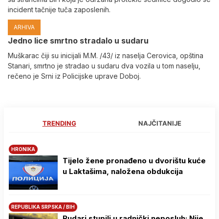
incident tačnije tuča zaposlenih.
ARHIVA
Јedno lice smrtno stradalo u sudaru
Muškarac čiji su inicijali M.M. /43/ iz naselja Cerovica, opština
Stanari, smrtno je stradao u sudaru dva vozila u tom naselju,
rečeno je Srni iz Policijske uprave Doboj.
TRENDING
NAJČITANIJE
HRONIKA
Tijelo žene pronađeno u dvorištu kuće
u Laktašima, naložena obdukcija
REPUBLIKA SRPSKA / BIH
Rudari stupili u radnički neposluh: Nije