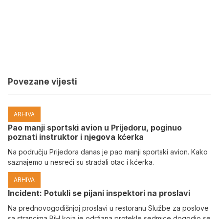
Povezane vijesti
ARHIVA
Pao manji sportski avion u Prijedoru, poginuo
poznati instruktor i njegova kćerka
Na području Prijedora danas je pao manji sportski avion. Kako
saznajemo u nesreći su stradali otac i kćerka.
ARHIVA
Incident: Potukli se pijani inspektori na proslavi
Na prednovogodišnjoj proslavi u restoranu Službe za poslove
sa strancima BiH koja je održana protekle sedmice dogodio se