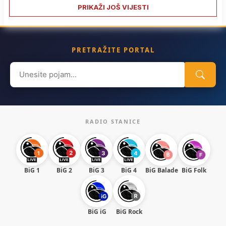
PRIKAŽI JOŠ VIJESTI
PRETRAŽITE PORTAL
Search
for:
RADIO STANICE
BiG 1
BiG 2
BiG 3
BiG 4
BiG Balade
BiG Folk
BiG iG
BiG Rock