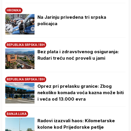
HRONIKA
Na Јarinju privedena tri srpska
policajca
REPUBLIKA SRPSKA / BIH
Bez plata i zdravstvenog osiguranja:
Rudari treću noć proveli u jami
REPUBLIKA SRPSKA / BIH
Oprez pri prelasku granice: Zbog
nekoliko komada voća kazna može biti
i veća od 13.000 evra
BANJA LUKA
Radovi izazvali haos: Kilometarske
kolone kod Prijedorske petlje