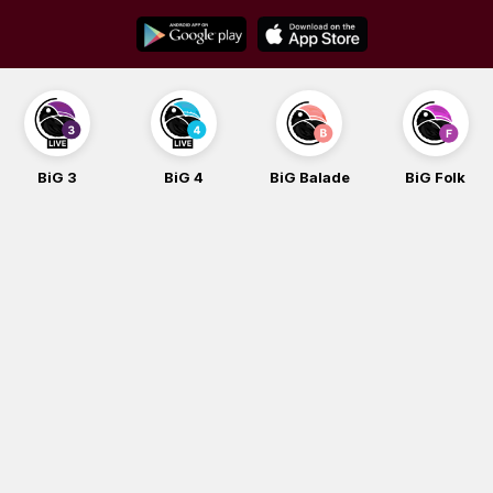
Skip
to
content
BiG 3
BiG 4
BiG Balade
BiG Folk