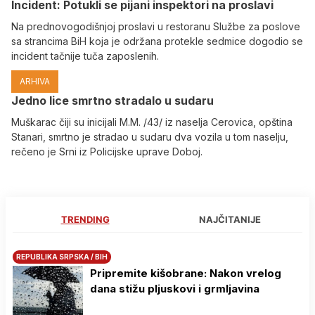
Incident: Potukli se pijani inspektori na proslavi
Na prednovogodišnjoj proslavi u restoranu Službe za poslove
sa strancima BiH koja je održana protekle sedmice dogodio se
incident tačnije tuča zaposlenih.
ARHIVA
Јedno lice smrtno stradalo u sudaru
Muškarac čiji su inicijali M.M. /43/ iz naselja Cerovica, opština
Stanari, smrtno je stradao u sudaru dva vozila u tom naselju,
rečeno je Srni iz Policijske uprave Doboj.
TRENDING
NAJČITANIJE
REPUBLIKA SRPSKA / BIH
Pripremite kišobrane: Nakon vrelog
dana stižu pljuskovi i grmljavina