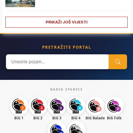
PRIKAŽI JOŠ VIJESTI
PRETRAŽITE PORTAL
Search
for:
RADIO STANICE
BiG 1
BiG 2
BiG 3
BiG 4
BiG Balade
BiG Folk