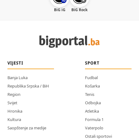
BiG iG
BiG Rock
VIJESTI
SPORT
Banja Luka
Fudbal
Republika Srpska / BiH
Košarka
Region
Tenis
Svijet
Odbojka
Hronika
Atletika
Kultura
Formula 1
Saopštenje za medije
Vaterpolo
Ostali sportovi