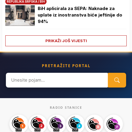
REPUBLIKA SRPSKA / BIH
BiH aplicirala za SEPA: Naknade za
uplate iz inostranstva biće jeftinije do
94%
PRIKAŽI JOŠ VIJESTI
PRETRAŽITE PORTAL
Search
for:
RADIO STANICE