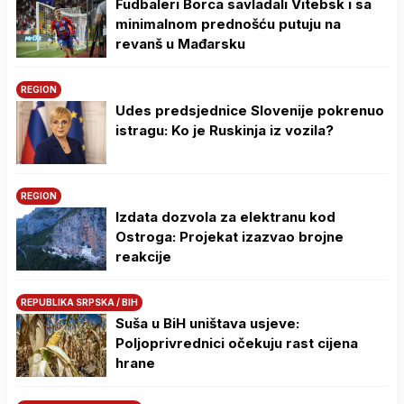
Fudbaleri Borca savladali Vitebsk i sa
minimalnom prednošću putuju na
revanš u Mađarsku
REGION
Udes predsjednice Slovenije pokrenuo
istragu: Ko je Ruskinja iz vozila?
REGION
Izdata dozvola za elektranu kod
Ostroga: Projekat izazvao brojne
reakcije
REPUBLIKA SRPSKA / BIH
Suša u BiH uništava usjeve:
Poljoprivrednici očekuju rast cijena
hrane