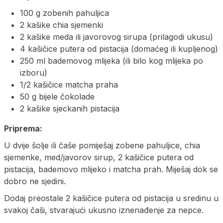
100 g zobenih pahuljica
2 kašike chia sjemenki
2 kašike meda ili javorovog sirupa (prilagodi ukusu)
4 kašičice putera od pistacija (domaćeg ili kupljenog)
250 ml bademovog mlijeka (ili bilo kog mlijeka po
izboru)
1/2 kašičice matcha praha
50 g bijele čokolade
2 kašike sjeckanih pistacija
Priprema:
U dvije šolje ili čaše pomiješaj zobene pahuljice, chia
sjemenke, med/javorov sirup, 2 kašičice putera od
pistacija, bademovo mlijeko i matcha prah. Miješaj dok se
dobro ne sjedini.
Dodaj preostale 2 kašičice putera od pistacija u sredinu u
svakoj čaši, stvarajući ukusno iznenađenje za nepce.