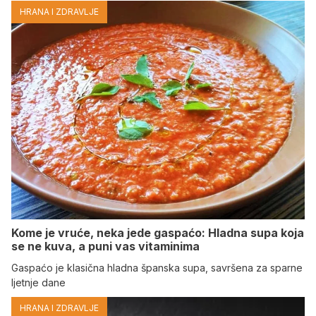
HRANA I ZDRAVLJE
Kome je vruće, neka jede gaspaćo: Hladna supa koja
se ne kuva, a puni vas vitaminima
Gaspaćo je klasična hladna španska supa, savršena za sparne
ljetnje dane
HRANA I ZDRAVLJE