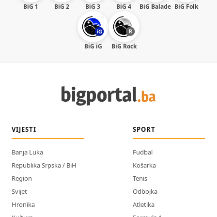
BiG 1
BiG 2
BiG 3
BiG 4
BiG Balade
BiG Folk
BiG iG
BiG Rock
VIJESTI
SPORT
Banja Luka
Fudbal
Republika Srpska / BiH
Košarka
Region
Tenis
Svijet
Odbojka
Hronika
Atletika