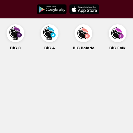
Skip
to
content
BiG 3
BiG 4
BiG Balade
BiG Folk