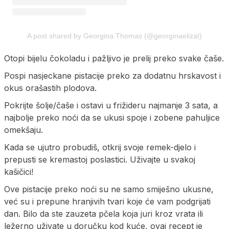
A post shared by Georgina Thomas (@georginaelizat)
Otopi bijelu čokoladu i pažljivo je prelij preko svake čaše.
Pospi nasjeckane pistacije preko za dodatnu hrskavost i
okus orašastih plodova.
Pokrijte šolje/čaše i ostavi u frižideru najmanje 3 sata, a
najbolje preko noći da se ukusi spoje i zobene pahuljice
omekšaju.
Kada se ujutro probudiš, otkrij svoje remek-djelo i
prepusti se kremastoj poslastici. Uživajte u svakoj
kašičici!
Ove pistacije preko noći su ne samo smiješno ukusne,
već su i prepune hranjivih tvari koje će vam podgrijati
dan. Bilo da ste zauzeta pčela koja juri kroz vrata ili
ležerno uživate u doručku kod kuće, ovaj recept je