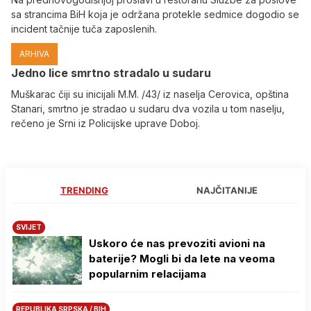
sa strancima BiH koja je održana protekle sedmice dogodio se
incident tačnije tuča zaposlenih.
ARHIVA
Јedno lice smrtno stradalo u sudaru
Muškarac čiji su inicijali M.M. /43/ iz naselja Cerovica, opština
Stanari, smrtno je stradao u sudaru dva vozila u tom naselju,
rečeno je Srni iz Policijske uprave Doboj.
TRENDING
NAJČITANIJE
SVIJET
Uskoro će nas prevoziti avioni na
baterije? Mogli bi da lete na veoma
popularnim relacijama
REPUBLIKA SRPSKA / BIH