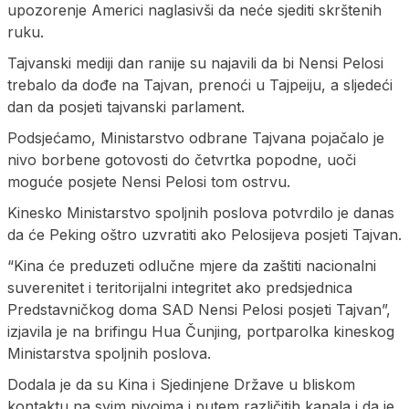
upozorenje Americi naglasivši da neće sjediti skrštenih
ruku.
Tajvanski mediji dan ranije su najavili da bi Nensi Pelosi
trebalo da dođe na Tajvan, prenoći u Tajpeiju, a sljedeći
dan da posjeti tajvanski parlament.
Podsjećamo, Ministarstvo odbrane Tajvana pojačalo je
nivo borbene gotovosti do četvrtka popodne, uoči
moguće posjete Nensi Pelosi tom ostrvu.
Kinesko Ministarstvo spoljnih poslova potvrdilo je danas
da će Peking oštro uzvratiti ako Pelosijeva posjeti Tajvan.
“Kina će preduzeti odlučne mjere da zaštiti nacionalni
suverenitet i teritorijalni integritet ako predsjednica
Predstavničkog doma SAD Nensi Pelosi posjeti Tajvan”,
izjavila je na brifingu Hua Čunjing, portparolka kineskog
Ministarstva spoljnih poslova.
Dodala je da su Kina i Sjedinjene Države u bliskom
kontaktu na svim nivoima i putem različitih kanala i da je