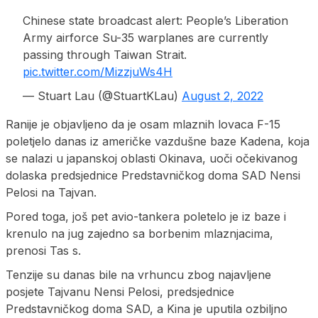
Chinese state broadcast alert: People’s Liberation
Army airforce Su-35 warplanes are currently
passing through Taiwan Strait.
pic.twitter.com/MizzjuWs4H
— Stuart Lau (@StuartKLau)
August 2, 2022
Ranije je objavljeno da je osam mlaznih lovaca F-15
poletjelo danas iz američke vazdušne baze Kadena, koja
se nalazi u japanskoj oblasti Okinava, uoči očekivanog
dolaska predsjednice Predstavničkog doma SAD Nensi
Pelosi na Tajvan.
Pored toga, još pet avio-tankera poletelo je iz baze i
krenulo na jug zajedno sa borbenim mlaznjacima,
prenosi Tas s.
Tenzije su danas bile na vrhuncu zbog najavljene
posjete Tajvanu Nensi Pelosi, predsjednice
Predstavničkog doma SAD, a Kina je uputila ozbiljno