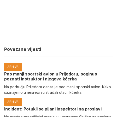
Povezane vijesti
ARHIVA
Pao manji sportski avion u Prijedoru, poginuo
poznati instruktor i njegova kćerka
Na području Prijedora danas je pao manji sportski avion. Kako
saznajemo u nesreći su stradali otac i kćerka.
ARHIVA
Incident: Potukli se pijani inspektori na proslavi
Na prednovogodišnjoj proslavi u restoranu Službe za poslove