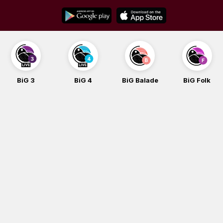
Skip
to
content
BiG 3
BiG 4
BiG Balade
BiG Folk