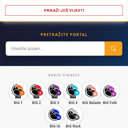
PRIKAŽI JOŠ VIJESTI
PRETRAŽITE PORTAL
Search
for:
RADIO STANICE
BiG 1
BiG 2
BiG 3
BiG 4
BiG Balade
BiG Folk
BiG iG
BiG Rock