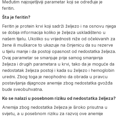
Međutim najosjetljiviji parametar koji se određuje je
feritin.
Šta je feritin?
Feritin je protein krvi koji sadrži željezo i na osnovu njega
se dobija informacija koliko je željeza uskladišteno u
našem tijelu. Ukoliko su vrijednosti niže od očekivanih za
žene ili muškarce to ukazuje na činjenicu da su rezerve
u tijelu manje i da postoji opasnost od nedostatka željeza.
Ovaj parametar se smanjuje prije samog smanjenja
željeza i drugih parametara u krvi, tako da je moguće da
nedostatak željeza postoji i kada su željezo i hemoglobin
uredni. Zbog toga je neophodno da obrada u pravcu
postavljanja dijagnoze anemije zbog nedostatka gvožđa
bude sveobuhvatna.
Ko se nalazi u posebnom riziku od nedostatka željeza?
Anemija zbog nedostatka željeza je široko prisutna u
svijetu, a u posebnom riziku za razvoj ove anemije