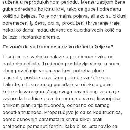
sužene u reproduktivnom periodu
.
Menstruacijom žene
gube određenu količinu krvi, tako da gube i određenu
količinu željeza. To je normalna pojava, ali ako su ciklusi
poremećeni tj. česti, obilni, produženi (krvarenje traje
nekoliko dana) mogu dovesti do gubitka većih količina
željeza i nastanka anemije.
To znači da su trudnice u riziku deficita željeza?
Trudnice se svakako nalaze u posebnom riziku od
nastanka deficita. Trudnoća predstavlja stanje u kome
zbog povećanja volumena krvi, potreba ploda i
placente, postoje povećane potrebe za željezom.
Takođe, u toku samog porođaja se očekuju gubici
željeza krvarenjem. Zbog svega navedenog veoma je
važno da trudnice povedu računa o svojoj krvnoj slici
prilikom planiranja trudnoće, odnosno od samog
početka trudnoće. Preporučljivo je da se kod trudnica,
pored osnovnih parametara krvne slike, prati i
prethodno pomenuti feritin, kako bi se ustanovilo sa