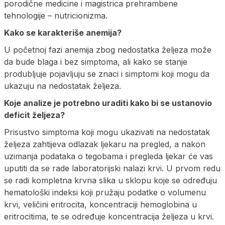
porodične medicine i magistrica prehrambene
tehnologije – nutricionizma.
Kako se karakteriše anemija?
U početnoj fazi anemija zbog nedostatka željeza može
da bude blaga i bez simptoma, ali kako se stanje
produbljuje pojavljuju se znaci i simptomi koji mogu da
ukazuju na nedostatak željeza.
Koje analize je potrebno uraditi kako bi se ustanovio
deficit željeza?
Prisustvo simptoma koji mogu ukazivati na nedostatak
željeza zahtijeva odlazak ljekaru na pregled, a nakon
uzimanja podataka o tegobama i pregleda ljekar će vas
uputiti da se rade laboratorijski nalazi krvi. U prvom redu
se radi kompletna krvna slika u sklopu koje se određuju
hematološki indeksi koji pružaju podatke o volumenu
krvi, veličini eritrocita, koncentraciji hemoglobina u
eritrocitima, te se određuje koncentracija željeza u krvi.