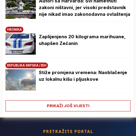
Autori sa Harvarda: Svi nametnuti
zakoni ništavni, jer visoki predstavnik
nije nikad imao zakonodavna ovlaštenja
HRONIKA
Zaplijenjeno 20 kilograma marihuane,
uhapšen Zećanin
REPUBLIKA SRPSKA / BIH
Stiže promjena vremena: Naoblačenje
uz lokalnu kišu i pljuskove
PRIKAŽI JOŠ VIJESTI
PRETRAŽITE PORTAL