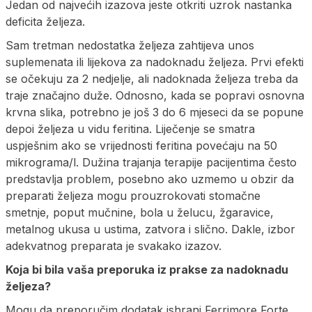
Jedan od najvećih izazova jeste otkriti uzrok nastanka
deficita željeza.
Sam tretman nedostatka željeza zahtijeva unos
suplemenata ili lijekova za nadoknadu željeza. Prvi efekti
se očekuju za 2 nedjelje, ali nadoknada željeza treba da
traje značajno duže. Odnosno, kada se popravi osnovna
krvna slika, potrebno je još 3 do 6 mjeseci da se popune
depoi željeza u vidu feritina. Liječenje se smatra
uspješnim ako se vrijednosti feritina povećaju na 50
mikrograma/l. Dužina trajanja terapije pacijentima često
predstavlja problem, posebno ako uzmemo u obzir da
preparati željeza mogu prouzrokovati stomačne
smetnje, poput mučnine, bola u želucu, žgaravice,
metalnog ukusa u ustima, zatvora i slično. Dakle, izbor
adekvatnog preparata je svakako izazov.
Koja bi bila vaša preporuka iz prakse za nadoknadu
željeza?
Mogu da preporučim dodatak ishrani Ferrimore Forte