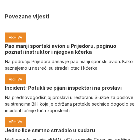
Povezane vijesti
ARHIVA
Pao manji sportski avion u Prijedoru, poginuo
poznati instruktor i njegova kćerka
Na području Prijedora danas je pao manji sportski avion. Kako
saznajemo u nesreći su stradali otac i kćerka.
ARHIVA
Incident: Potukli se pijani inspektori na proslavi
Na prednovogodišnjoj proslavi u restoranu Službe za poslove
sa strancima BiH koja je održana protekle sedmice dogodio se
incident tačnije tuča zaposlenih.
ARHIVA
Јedno lice smrtno stradalo u sudaru
Muškarac čiji su inicijali M.M. /43/ iz naselja Cerovica, opština