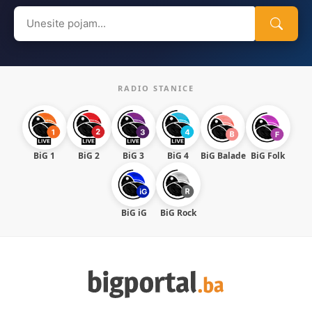
Search
for:
RADIO STANICE
BiG 1
BiG 2
BiG 3
BiG 4
BiG Balade
BiG Folk
BiG iG
BiG Rock