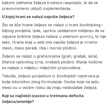
kakvim zalihama željeza trudnica raspolaže, te da se
pravovremeno uključi suplementacija.
U kojoj hrani se nalazi najviše željeza?
Što se tiče hrane željezo se nalazi u hrani životinjskog i
biljnog porijekla. Ipak, uprkos ustaljenom mišljenju da se
najveće količine željeza nalaze u zelenom povrću, to nije
tako. Hrana koja u sebi ima najviše željeza je crveno
meso, meso peradi, riba i morski plodovi.
Željezo se nalazi u grahoricama (grah, grašak, leća),
žitarice cjelovitog zrna, orašasti plodovi. Manje količine
se nalaze u mlijeku i mliječnim proizvodima.
Takođe, željezo porijeklom iz životinjskih namirnica je
bolje iskoristivo zbog formulacije. Osobe koje ne jedu
meso su u većem riziku da imaju nedostatak željeza.
Koji su najčešći izazovi u tretmanu deficita
željeza/anemije?