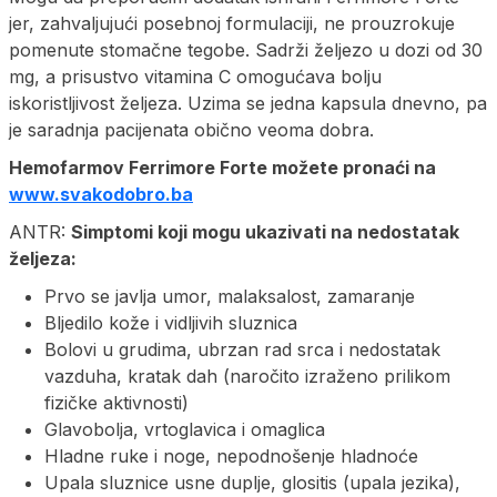
jer, zahvaljujući posebnoj formulaciji, ne prouzrokuje
pomenute stomačne tegobe. Sadrži željezo u dozi od 30
mg, a prisustvo vitamina C omogućava bolju
iskoristljivost željeza. Uzima se jedna kapsula dnevno, pa
je saradnja pacijenata obično veoma dobra.
Hemofarmov Ferrimore Forte možete pronaći na
www.svakodobro.ba
ANTR:
Simptomi koji mogu ukazivati na nedostatak
željeza:
Prvo se javlja umor, malaksalost, zamaranje
Bljedilo kože i vidljivih sluznica
Bolovi u grudima, ubrzan rad srca i nedostatak
vazduha, kratak dah (naročito izraženo prilikom
fizičke aktivnosti)
Glavobolja, vrtoglavica i omaglica
Hladne ruke i noge, nepodnošenje hladnoće
Upala sluznice usne duplje, glositis (upala jezika),