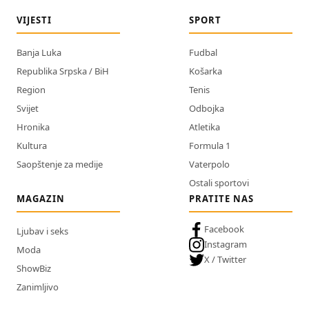
VIJESTI
SPORT
Banja Luka
Fudbal
Republika Srpska / BiH
Košarka
Region
Tenis
Svijet
Odbojka
Hronika
Atletika
Kultura
Formula 1
Saopštenje za medije
Vaterpolo
Ostali sportovi
MAGAZIN
PRATITE NAS
Facebook
Ljubav i seks
Instagram
Moda
X / Twitter
ShowBiz
Zanimljivo