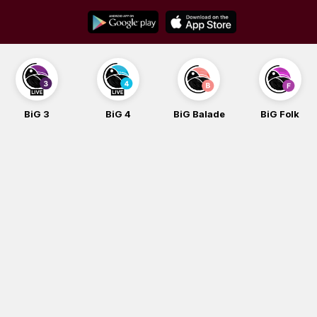
Skip
to
content
BiG 3
BiG 4
BiG Balade
BiG Folk