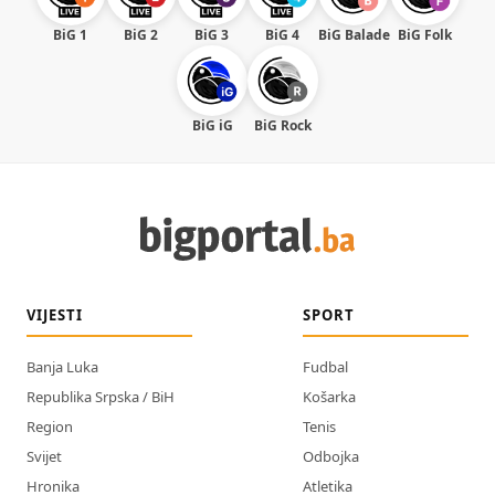
BiG 1
BiG 2
BiG 3
BiG 4
BiG Balade
BiG Folk
BiG iG
BiG Rock
VIJESTI
SPORT
Banja Luka
Fudbal
Republika Srpska / BiH
Košarka
Region
Tenis
Svijet
Odbojka
Hronika
Atletika