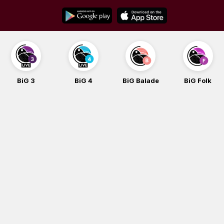
Skip
to
content
BiG 3
BiG 4
BiG Balade
BiG Folk