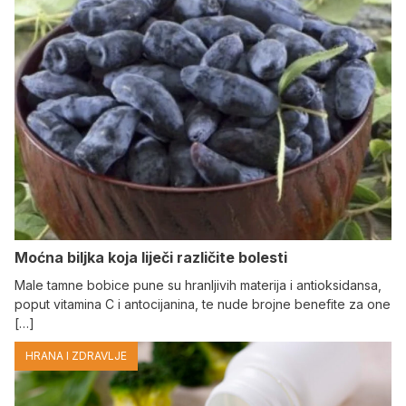
Moćna biljka koja liječi različite bolesti
Male tamne bobice pune su hranljivih materija i antioksidansa,
poput vitamina C i antocijanina, te nude brojne benefite za one
[…]
HRANA I ZDRAVLJE