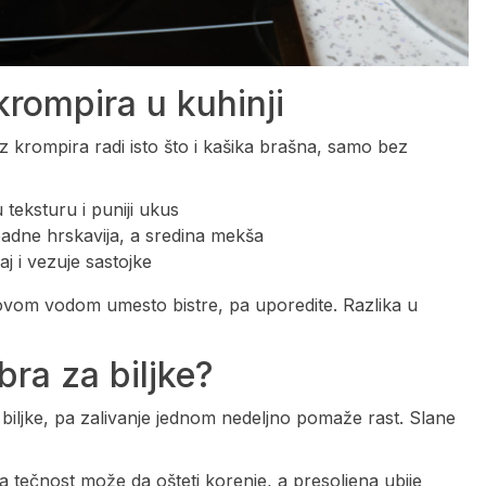
krompira u kuhinji
iz krompira radi isto što i kašika brašna, samo bez
teksturu i puniji ukus
adne hrskavija, a sredina mekša
j i vezuje sastojke
ovom vodom umesto bistre, pa uporedite. Razlika u
bra za biljke?
e biljke, pa zalivanje jednom nedeljno pomaže rast. Slane
 tečnost može da ošteti korenje, a presoljena ubije