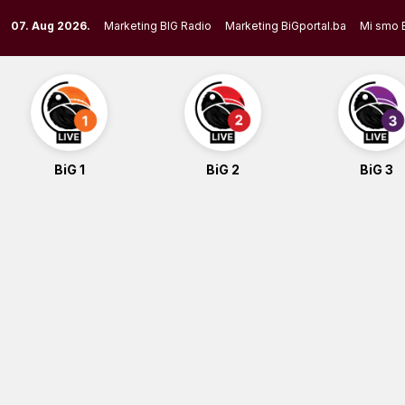
Skip
07. Aug 2026.
Marketing BIG Radio
Marketing BiGportal.ba
Mi smo 
to
content
BiG 1
BiG 2
BiG 3