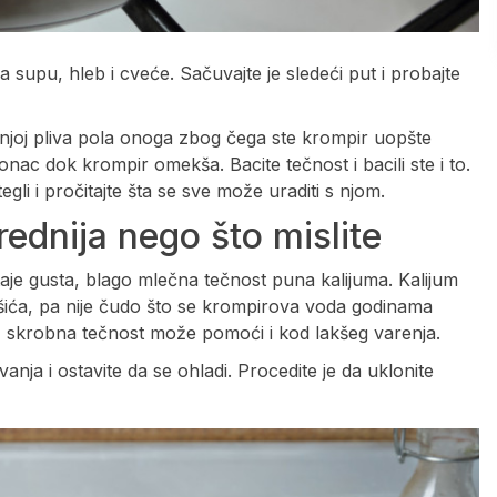
supu, hleb i cveće. Sačuvajte je sledeći put i probajte
 njoj pliva pola onoga zbog čega ste krompir uopšte
 lonac dok krompir omekša. Bacite tečnost i bacili ste i to.
gli i pročitajte šta se sve može uraditi s njom.
ednija nego što mislite
aje gusta, blago mlečna tečnost puna kalijuma. Kalijum
išića, pa nije čudo što se krompirova voda godinama
a, skrobna tečnost može pomoći i kod lakšeg varenja.
anja i ostavite da se ohladi. Procedite je da uklonite