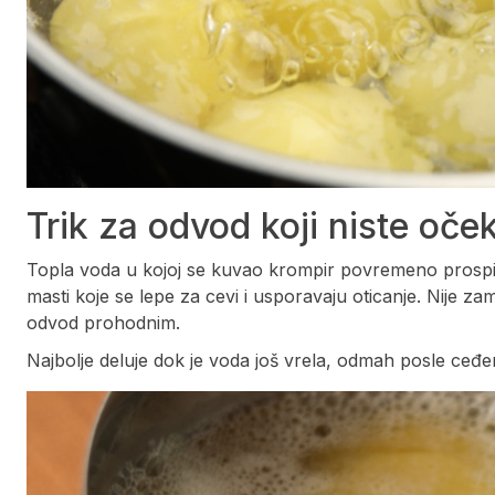
Trik za odvod koji niste oček
Topla voda u kojoj se kuvao krompir povremeno prospit
masti koje se lepe za cevi i usporavaju oticanje. Nije z
odvod prohodnim.
Najbolje deluje dok je voda još vrela, odmah posle ceđen