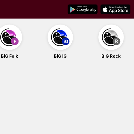
BiG Folk
BiG iG
BiG Rock