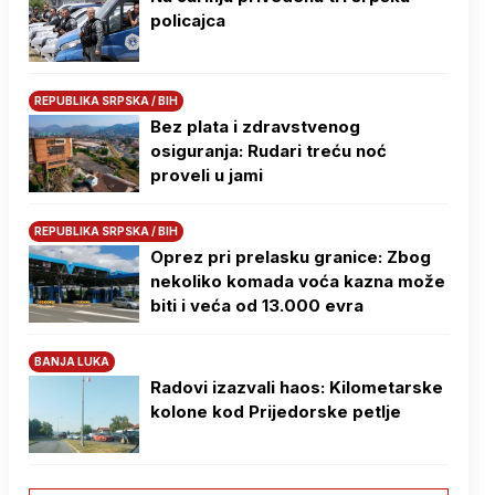
policajca
REPUBLIKA SRPSKA / BIH
Bez plata i zdravstvenog
osiguranja: Rudari treću noć
proveli u jami
REPUBLIKA SRPSKA / BIH
Oprez pri prelasku granice: Zbog
nekoliko komada voća kazna može
biti i veća od 13.000 evra
BANJA LUKA
Radovi izazvali haos: Kilometarske
kolone kod Prijedorske petlje