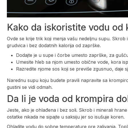
Kako da iskoristite vodu od 
Ovde se krije trik koji menja vašu nedeljnu supu. Skrob 
grudvica i bez dodatnih kalorija od zaprške.
Dodajte je u supe i čorbe umesto zaprške, za gušću 
Umesite hleb sa njom umesto obične vode, kora isp
Razredite njome sos koji se previše zgusnuo, daje sja
Narednu supu koju budete pravili napravite sa krompir
gustini se vidi odmah.
Da li je voda od krompira do
Jeste, ako je ohlađena i bez soli. Skrob i minerali hran
ostatke nikada ne sipajte u saksiju jer so isušuje koren.
Ohladite vodu do sobne temperature pre zalivanja. Topla