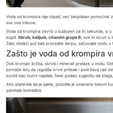
Voda od krompira nije otpad, već besplatan pomoćnik za 
sve ove trikove.
Voda od krompira završi u sudoperi za tri sekunde, a u
kupili.
Skrob, kalijum, vitamini grupe B
, sve to iscuri u
Zato sledeći put kad procedite šerpu, sačuvajte vodu u te
Zašto je voda od krompira vr
Dok krompir krčka, skrob i minerali prelaze u vodu. Ost
pomaže telu da reguliše krvni pritisak i podržava rad m
koristi kao kućni napitak. Neki podaci sugerišu da blag
Ako planirate da je pijete, posolite je umereno tokom kuv
zaostale komadiće.