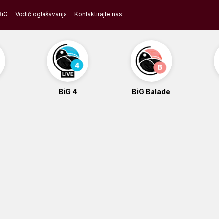
BiG
Vodič oglašavanja
Kontaktirajte nas
BiG 4
BiG Balade