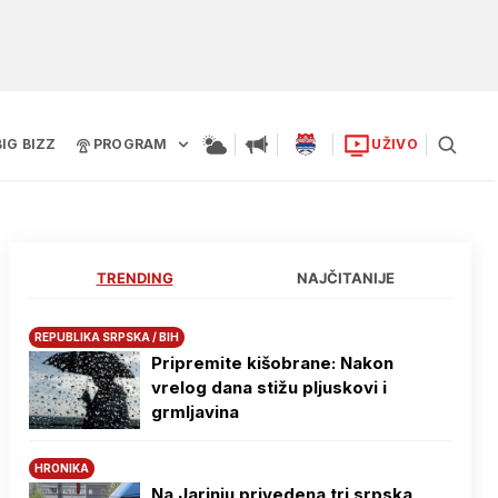
BIG BIZZ
PROGRAM
UŽIVO
TRENDING
NAJČITANIJE
REPUBLIKA SRPSKA / BIH
Pripremite kišobrane: Nakon
vrelog dana stižu pljuskovi i
grmljavina
HRONIKA
Na Јarinju privedena tri srpska