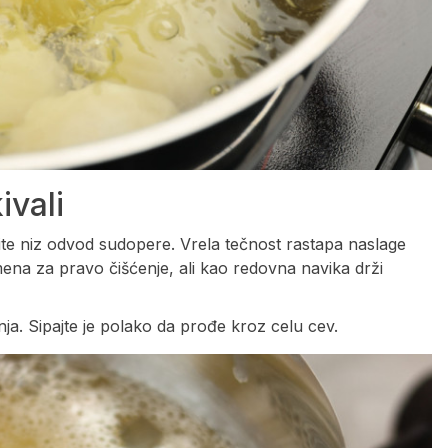
ivali
e niz odvod sudopere. Vrela tečnost rastapa naslage
amena za pravo čišćenje, ali kao redovna navika drži
ja. Sipajte je polako da prođe kroz celu cev.