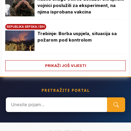
vojnici poslužili za eksperiment, na
njima isprobana vakcina
REPUBLIKA SRPSKA / BIH
Trebinje: Borba uspjela, situacija sa
požarom pod kontrolom
PRIKAŽI JOŠ VIJESTI
PRETRAŽITE PORTAL
Search
for: