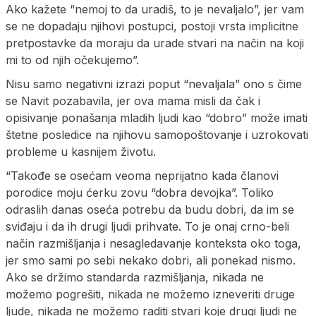
Ako kažete “nemoj to da uradiš, to je nevaljalo”, jer vam
se ne dopadaju njihovi postupci, postoji vrsta implicitne
pretpostavke da moraju da urade stvari na način na koji
mi to od njih očekujemo”.
Nisu samo negativni izrazi poput “nevaljala” ono s čime
se Navit pozabavila, jer ova mama misli da čak i
opisivanje ponašanja mladih ljudi kao “dobro” može imati
štetne posledice na njihovu samopoštovanje i uzrokovati
probleme u kasnijem životu.
“Takođe se osećam veoma neprijatno kada članovi
porodice moju ćerku zovu “dobra devojka”. Toliko
odraslih danas oseća potrebu da budu dobri, da im se
sviđaju i da ih drugi ljudi prihvate. To je onaj crno-beli
način razmišljanja i nesagledavanje konteksta oko toga,
jer smo sami po sebi nekako dobri, ali ponekad nismo.
Ako se držimo standarda razmišljanja, nikada ne
možemo pogrešiti, nikada ne možemo izneveriti druge
ljude, nikada ne možemo raditi stvari koje drugi ljudi ne