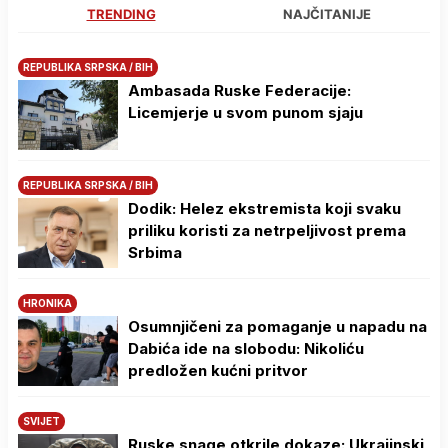
TRENDING
NAJČITANIJE
REPUBLIKA SRPSKA / BIH
Ambasada Ruske Federacije:
Licemjerje u svom punom sjaju
REPUBLIKA SRPSKA / BIH
Dodik: Helez ekstremista koji svaku
priliku koristi za netrpeljivost prema
Srbima
HRONIKA
Osumnjičeni za pomaganje u napadu na
Dabića ide na slobodu: Nikoliću
predložen kućni pritvor
SVIJET
Ruske snage otkrile dokaze: Ukrajinski