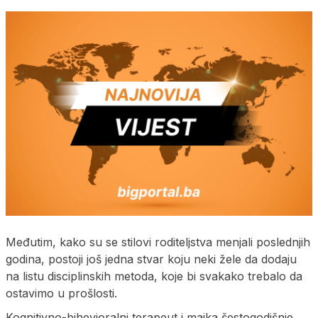
Međutim, kako su se stilovi roditeljstva menjali poslednjih
godina, postoji još jedna stvar koju neki žele da dodaju
na listu disciplinskih metoda, koje bi svakako trebalo da
ostavimo u prošlosti.
Kognitivno-bihevioralni terapeut i majka šestogodišnje