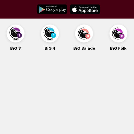
Skip
to
content
BiG 3
BiG 4
BiG Balade
BiG Folk