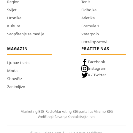
Region
Tenis
Svijet
Odbojka
Hronika
Atletika
Kultura
Formula 1
Saopštenje za medije
Vaterpolo
Ostali sportovi
MAGAZIN
PRATITE NAS
Facebook
Ljubav i seks
Instagram
Moda
X / Twitter
ShowBiz
Zanimljivo
Marketing BIG Radio
Marketing BIGportal.ba
Mi smo BIG
Vodič oglašavanja
Kontaktirajte nas