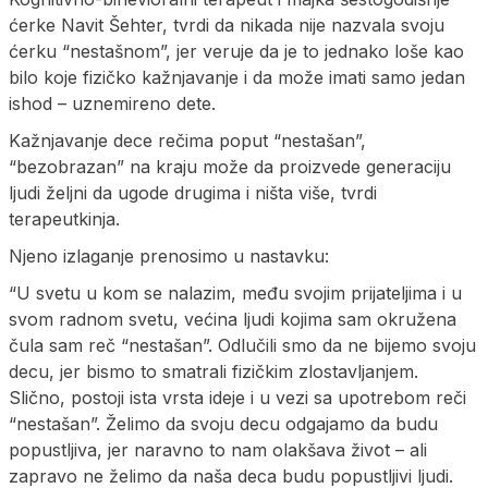
ćerke Navit Šehter, tvrdi da nikada nije nazvala svoju
ćerku “nestašnom”, jer veruje da je to jednako loše kao
bilo koje fizičko kažnjavanje i da može imati samo jedan
ishod – uznemireno dete.
Kažnjavanje dece rečima poput “nestašan”,
“bezobrazan” na kraju može da proizvede generaciju
ljudi željni da ugode drugima i ništa više, tvrdi
terapeutkinja.
Njeno izlaganje prenosimo u nastavku:
“U svetu u kom se nalazim, među svojim prijateljima i u
svom radnom svetu, većina ljudi kojima sam okružena
čula sam reč “nestašan”. Odlučili smo da ne bijemo svoju
decu, jer bismo to smatrali fizičkim zlostavljanjem.
Slično, postoji ista vrsta ideje i u vezi sa upotrebom reči
“nestašan”. Želimo da svoju decu odgajamo da budu
popustljiva, jer naravno to nam olakšava život – ali
zapravo ne želimo da naša deca budu popustljivi ljudi.