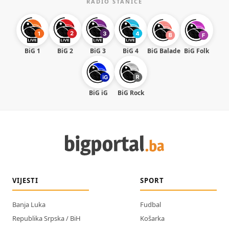
RADIO STANICE
BiG 1
BiG 2
BiG 3
BiG 4
BiG Balade
BiG Folk
BiG iG
BiG Rock
VIJESTI
SPORT
Banja Luka
Fudbal
Republika Srpska / BiH
Košarka