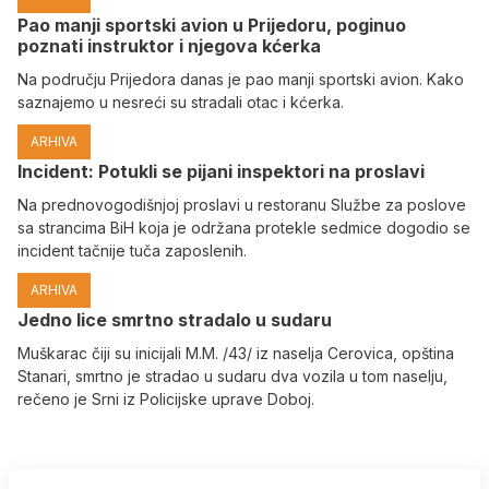
Pao manji sportski avion u Prijedoru, poginuo
poznati instruktor i njegova kćerka
Na području Prijedora danas je pao manji sportski avion. Kako
saznajemo u nesreći su stradali otac i kćerka.
ARHIVA
Incident: Potukli se pijani inspektori na proslavi
Na prednovogodišnjoj proslavi u restoranu Službe za poslove
sa strancima BiH koja je održana protekle sedmice dogodio se
incident tačnije tuča zaposlenih.
ARHIVA
Јedno lice smrtno stradalo u sudaru
Muškarac čiji su inicijali M.M. /43/ iz naselja Cerovica, opština
Stanari, smrtno je stradao u sudaru dva vozila u tom naselju,
rečeno je Srni iz Policijske uprave Doboj.