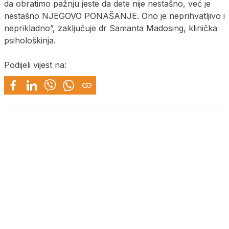
da obratimo pažnju jeste da dete nije nestašno, već je
nestašno NJEGOVO PONAŠANJE. Ono je neprihvatljivo i
neprikladno”, zaključuje dr Samanta Madosing, klinička
psihološkinja.
Podijeli vijest na: