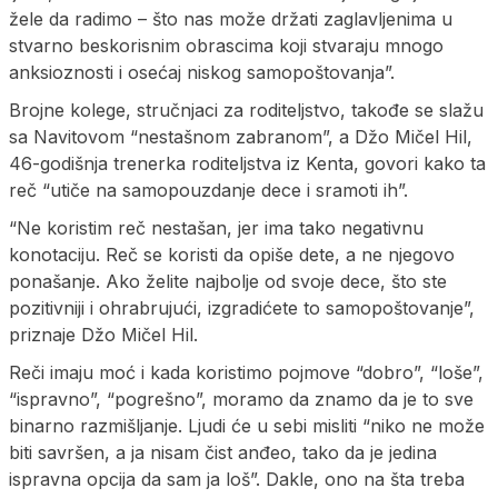
žele da radimo – što nas može držati zaglavljenima u
stvarno beskorisnim obrascima koji stvaraju mnogo
anksioznosti i osećaj niskog samopoštovanja”.
Brojne kolege, stručnjaci za roditeljstvo, takođe se slažu
sa Navitovom “nestašnom zabranom”, a Džo Mičel Hil,
46-godišnja trenerka roditeljstva iz Kenta, govori kako ta
reč “utiče na samopouzdanje dece i sramoti ih”.
“Ne koristim reč nestašan, jer ima tako negativnu
konotaciju. Reč se koristi da opiše dete, a ne njegovo
ponašanje. Ako želite najbolje od svoje dece, što ste
pozitivniji i ohrabrujući, izgradićete to samopoštovanje”,
priznaje Džo Mičel Hil.
Reči imaju moć i kada koristimo pojmove “dobro”, “loše”,
“ispravno”, “pogrešno”, moramo da znamo da je to sve
binarno razmišljanje. Ljudi će u sebi misliti “niko ne može
biti savršen, a ja nisam čist anđeo, tako da je jedina
ispravna opcija da sam ja loš”. Dakle, ono na šta treba