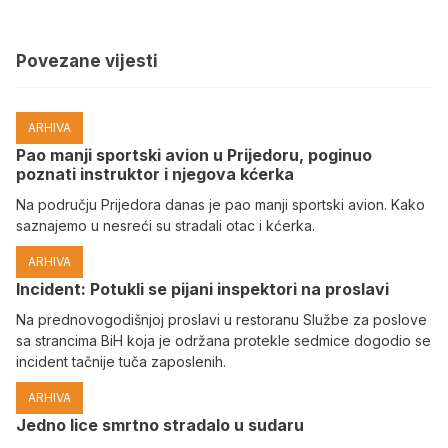
Povezane vijesti
ARHIVA
Pao manji sportski avion u Prijedoru, poginuo
poznati instruktor i njegova kćerka
Na području Prijedora danas je pao manji sportski avion. Kako
saznajemo u nesreći su stradali otac i kćerka.
ARHIVA
Incident: Potukli se pijani inspektori na proslavi
Na prednovogodišnjoj proslavi u restoranu Službe za poslove
sa strancima BiH koja je održana protekle sedmice dogodio se
incident tačnije tuča zaposlenih.
ARHIVA
Јedno lice smrtno stradalo u sudaru