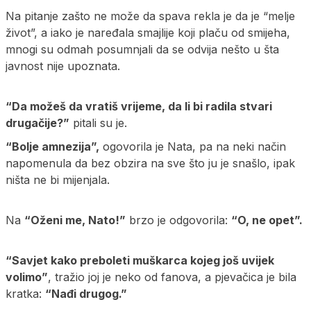
Na pitanje zašto ne može da spava rekla je da je “melje
život”, a iako je naređala smajlije koji plaču od smijeha,
mnogi su odmah posumnjali da se odvija nešto u šta
javnost nije upoznata.
“Da možeš da vratiš vrijeme, da li bi radila stvari
drugačije?”
pitali su je.
“Bolje amnezija”,
ogovorila je Nata, pa na neki način
napomenula da bez obzira na sve što ju je snašlo, ipak
ništa ne bi mijenjala.
Na
“Oženi me, Nato!”
brzo je odgovorila:
“O, ne opet”.
“Savjet kako preboleti muškarca kojeg još uvijek
volimo”
, tražio joj je neko od fanova, a pjevačica je bila
kratka:
“Nađi drugog.”