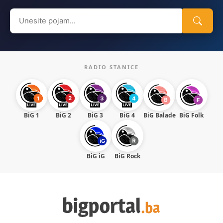
Search
for:
RADIO STANICE
BiG 1
BiG 2
BiG 3
BiG 4
BiG Balade
BiG Folk
BiG iG
BiG Rock