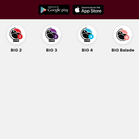
Skip
to
content
BiG 2
BiG 3
BiG 4
BiG Balade