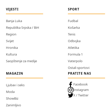
VIJESTI
SPORT
Banja Luka
Fudbal
Republika Srpska / BiH
Košarka
Region
Tenis
Svijet
Odbojka
Hronika
Atletika
Kultura
Formula 1
Saopštenje za medije
Vaterpolo
Ostali sportovi
MAGAZIN
PRATITE NAS
Facebook
Ljubav i seks
Instagram
Moda
X / Twitter
ShowBiz
Zanimljivo