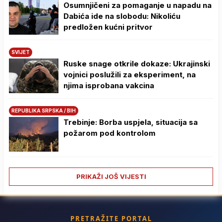
Osumnjičeni za pomaganje u napadu na
Dabića ide na slobodu: Nikoliću
predložen kućni pritvor
SVIJET
Ruske snage otkrile dokaze: Ukrajinski
vojnici poslužili za eksperiment, na
njima isprobana vakcina
REPUBLIKA SRPSKA / BIH
Trebinje: Borba uspjela, situacija sa
požarom pod kontrolom
PRIKAŽI JOŠ VIJESTI
PRETRAŽITE PORTAL