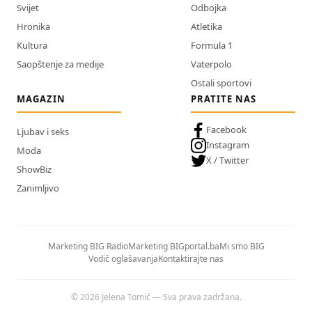
Svijet
Odbojka
Hronika
Atletika
Kultura
Formula 1
Saopštenje za medije
Vaterpolo
Ostali sportovi
MAGAZIN
PRATITE NAS
Facebook
Ljubav i seks
Instagram
Moda
X / Twitter
ShowBiz
Zanimljivo
Marketing BIG Radio
Marketing BIGportal.ba
Mi smo BIG
Vodič oglašavanja
Kontaktirajte nas
© 2026 Jelena Tomić — Sva prava zadržana.