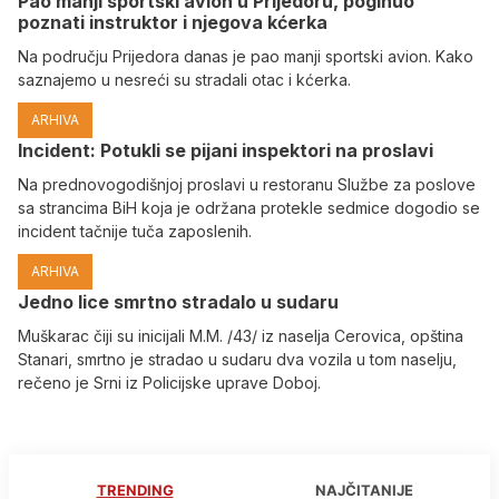
Pao manji sportski avion u Prijedoru, poginuo
poznati instruktor i njegova kćerka
Na području Prijedora danas je pao manji sportski avion. Kako
saznajemo u nesreći su stradali otac i kćerka.
ARHIVA
Incident: Potukli se pijani inspektori na proslavi
Na prednovogodišnjoj proslavi u restoranu Službe za poslove
sa strancima BiH koja je održana protekle sedmice dogodio se
incident tačnije tuča zaposlenih.
ARHIVA
Јedno lice smrtno stradalo u sudaru
Muškarac čiji su inicijali M.M. /43/ iz naselja Cerovica, opština
Stanari, smrtno je stradao u sudaru dva vozila u tom naselju,
rečeno je Srni iz Policijske uprave Doboj.
TRENDING
NAJČITANIJE