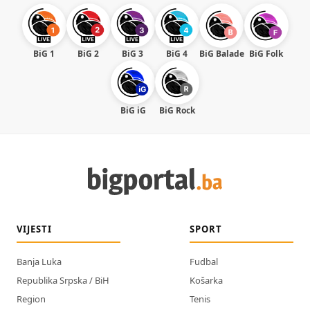
BiG 1
BiG 2
BiG 3
BiG 4
BiG Balade
BiG Folk
BiG iG
BiG Rock
VIJESTI
SPORT
Banja Luka
Fudbal
Republika Srpska / BiH
Košarka
Region
Tenis