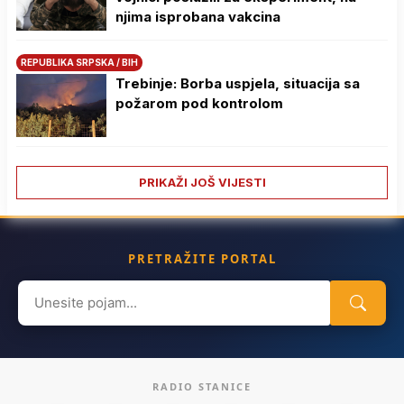
njima isprobana vakcina
REPUBLIKA SRPSKA / BIH
Trebinje: Borba uspjela, situacija sa
požarom pod kontrolom
PRIKAŽI JOŠ VIJESTI
PRETRAŽITE PORTAL
Search
for:
RADIO STANICE