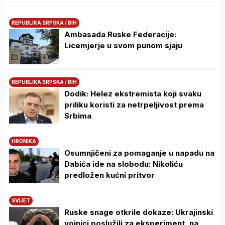
REPUBLIKA SRPSKA / BIH
Ambasada Ruske Federacije:
Licemjerje u svom punom sjaju
REPUBLIKA SRPSKA / BIH
Dodik: Helez ekstremista koji svaku
priliku koristi za netrpeljivost prema
Srbima
HRONIKA
Osumnjičeni za pomaganje u napadu na
Dabića ide na slobodu: Nikoliću
predložen kućni pritvor
SVIJET
Ruske snage otkrile dokaze: Ukrajinski
vojnici poslužili za eksperiment, na