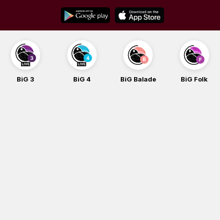
Skip
to
content
BiG 3
BiG 4
BiG Balade
BiG Folk