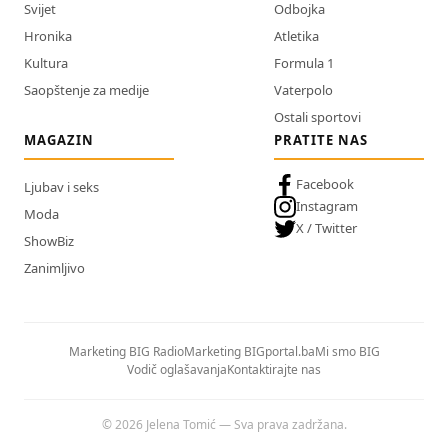
Svijet
Odbojka
Hronika
Atletika
Kultura
Formula 1
Saopštenje za medije
Vaterpolo
Ostali sportovi
MAGAZIN
PRATITE NAS
Facebook
Ljubav i seks
Instagram
Moda
X / Twitter
ShowBiz
Zanimljivo
Marketing BIG Radio
Marketing BIGportal.ba
Mi smo BIG
Vodič oglašavanja
Kontaktirajte nas
© 2026 Jelena Tomić — Sva prava zadržana.