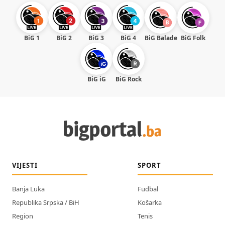
BiG 1
BiG 2
BiG 3
BiG 4
BiG Balade
BiG Folk
BiG iG
BiG Rock
VIJESTI
SPORT
Banja Luka
Fudbal
Republika Srpska / BiH
Košarka
Region
Tenis