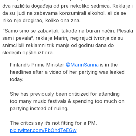
dva različita događaja od pre nekoliko sedmica. Rekla je i
da su ljudi na zabavama konzumirali alkohol, ali da se
niko nije drogirao, koliko ona zna.
“Samo smo se zabavljali, takođe na buran način. Plesala
sam i pevala”, rekla je Marin, negirajući tvrdnje da su
snimci bili reklamni trik manje od godinu dana do
sledećih opštih izbora.
Finland’s Prime Minister
@MarinSanna
is in the
headlines after a video of her partying was leaked
today.
She has previously been criticized for attending
too many music festivals & spending too much on
partying instead of ruling.
The critics say it’s not fitting for a PM.
pic.twitter.com/FbOhdTeEGw