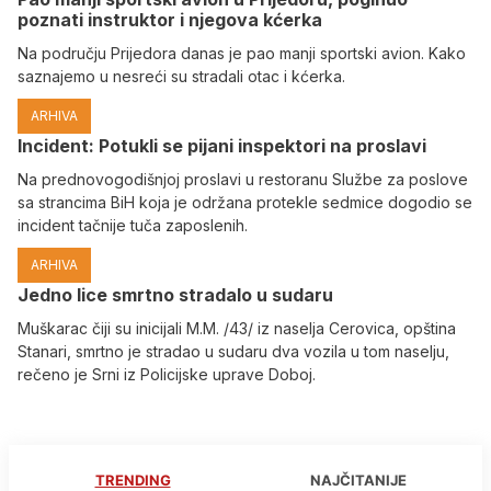
poznati instruktor i njegova kćerka
Na području Prijedora danas je pao manji sportski avion. Kako
saznajemo u nesreći su stradali otac i kćerka.
ARHIVA
Incident: Potukli se pijani inspektori na proslavi
Na prednovogodišnjoj proslavi u restoranu Službe za poslove
sa strancima BiH koja je održana protekle sedmice dogodio se
incident tačnije tuča zaposlenih.
ARHIVA
Јedno lice smrtno stradalo u sudaru
Muškarac čiji su inicijali M.M. /43/ iz naselja Cerovica, opština
Stanari, smrtno je stradao u sudaru dva vozila u tom naselju,
rečeno je Srni iz Policijske uprave Doboj.
TRENDING
NAJČITANIJE