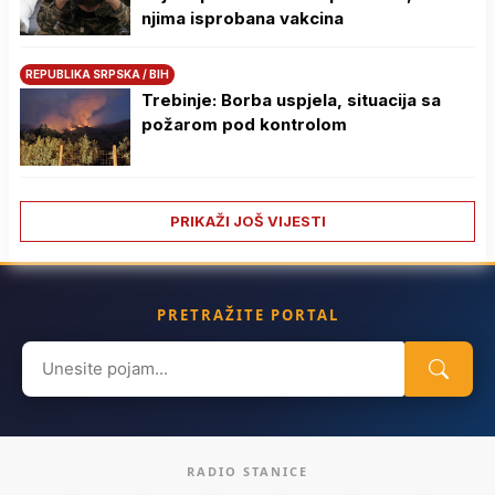
njima isprobana vakcina
REPUBLIKA SRPSKA / BIH
Trebinje: Borba uspjela, situacija sa
požarom pod kontrolom
PRIKAŽI JOŠ VIJESTI
PRETRAŽITE PORTAL
Search
for:
RADIO STANICE