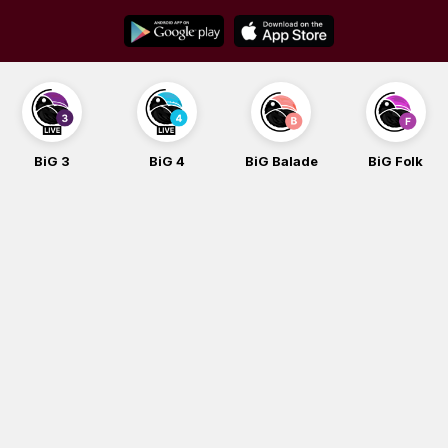
Skip
to
content
BiG 3
BiG 4
BiG Balade
BiG Folk