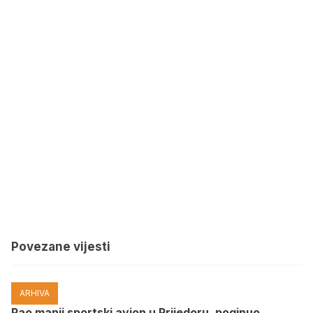
Povezane vijesti
ARHIVA
Pao manji sportski avion u Prijedoru, poginuo