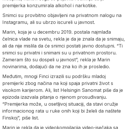
premijerka konzumirala alkohol i narkotike.
Snimci su provbitno objavljeni na privatnom nalogu na
Instagramu, ali su ubrzo iscureli u javnost.
Marin, koja je u decembru 2019. postala najmlađa
čelnica vlade na svetu, rekla je da je znala da je snimaju,
ali da nije mislila da će snimci postati javno dostupni. “Ti
snimci su privatni i snimani su u privatnom prostoru.
Zameram što su dospeli u javnost”, rekla je Marin
novinarima, dodajući da ne zna ko ih je prosledio.
Međutim, mnogi Finci izrazili su podršku mladoj
premijerki zbog načina na koji spaja privatni život s
visokom karijerom. Ali, list Helsingin Sanomat piše da je
epizoda izazvala pitanja o njenom prosuđivanju.
“Premijerka može, u osetljivoj situaciji, da stavi oružje
informacionog rata u ruke onih koji bi želeli da naštete
Finskoj”, piše list.
Marin je rekla da je videokompilacija video-isečaka sa