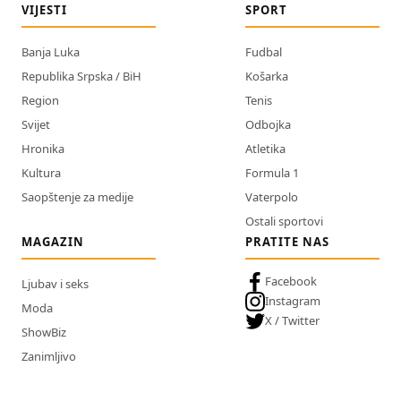
VIJESTI
SPORT
Banja Luka
Fudbal
Republika Srpska / BiH
Košarka
Region
Tenis
Svijet
Odbojka
Hronika
Atletika
Kultura
Formula 1
Saopštenje za medije
Vaterpolo
Ostali sportovi
MAGAZIN
PRATITE NAS
Facebook
Ljubav i seks
Instagram
Moda
X / Twitter
ShowBiz
Zanimljivo