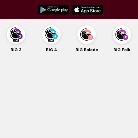
Skip
to
content
BiG 3
BiG 4
BiG Balade
BiG Folk