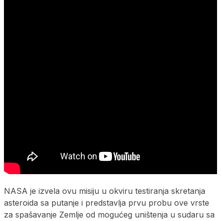
NASA je izvela ovu misiju u okviru testiranja skretanja
asteroida sa putanje i predstavlja prvu probu ove vrste
za spašavanje Zemlje od mogućeg uništenja u sudaru sa