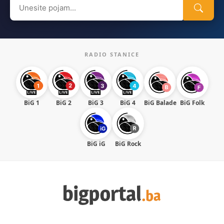
Search
for:
RADIO STANICE
BiG 1
BiG 2
BiG 3
BiG 4
BiG Balade
BiG Folk
BiG iG
BiG Rock