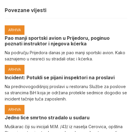
Povezane vijesti
ARHIVA
Pao manji sportski avion u Prijedoru, poginuo
poznati instruktor i njegova kćerka
Na području Prijedora danas je pao manji sportski avion. Kako
saznajemo u nesreći su stradali otac i kćerka.
ARHIVA
Incident: Potukli se pijani inspektori na proslavi
Na prednovogodišnjoj proslavi u restoranu Službe za poslove
sa strancima BiH koja je održana protekle sedmice dogodio se
incident tačnije tuča zaposlenih.
ARHIVA
Јedno lice smrtno stradalo u sudaru
Muškarac čiji su inicijali M.M. /43/ iz naselja Cerovica, opština