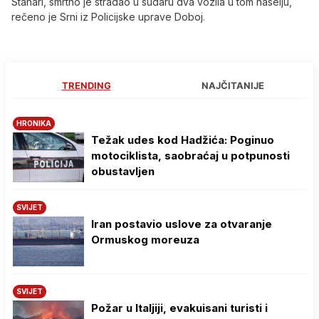
Stanari, smrtno je stradao u sudaru dva vozila u tom naselju,
rečeno je Srni iz Policijske uprave Doboj.
TRENDING
NAJČITANIJE
HRONIKA
Težak udes kod Hadžića: Poginuo
motociklista, saobraćaj u potpunosti
obustavljen
SVIJET
Iran postavio uslove za otvaranje
Ormuskog moreuza
SVIJET
Požar u Italjiji, evakuisani turisti i