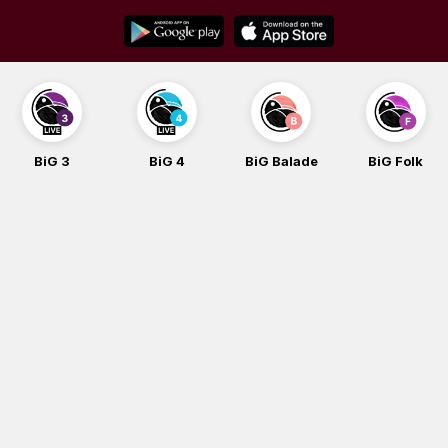
Skip
to
content
BiG 3
BiG 4
BiG Balade
BiG Folk