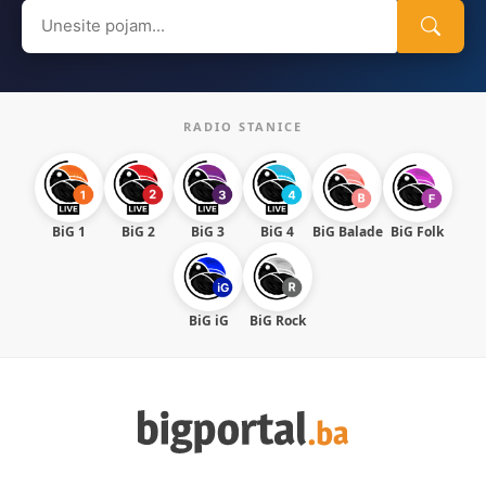
Search
for:
RADIO STANICE
BiG 1
BiG 2
BiG 3
BiG 4
BiG Balade
BiG Folk
BiG iG
BiG Rock