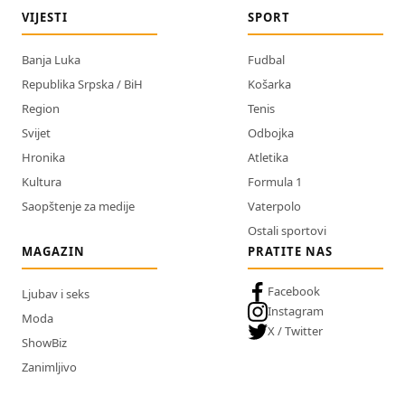
VIJESTI
SPORT
Banja Luka
Fudbal
Republika Srpska / BiH
Košarka
Region
Tenis
Svijet
Odbojka
Hronika
Atletika
Kultura
Formula 1
Saopštenje za medije
Vaterpolo
Ostali sportovi
MAGAZIN
PRATITE NAS
Facebook
Ljubav i seks
Instagram
Moda
X / Twitter
ShowBiz
Zanimljivo