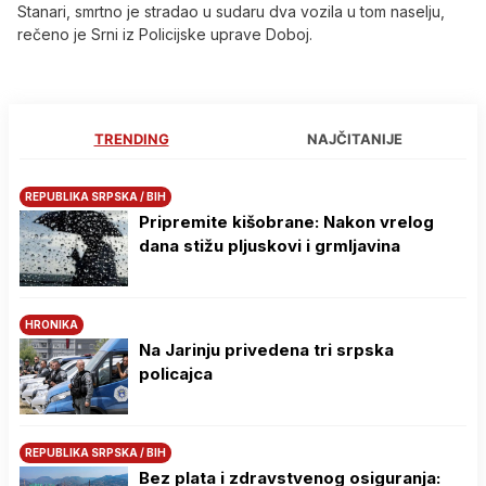
Stanari, smrtno je stradao u sudaru dva vozila u tom naselju,
rečeno je Srni iz Policijske uprave Doboj.
TRENDING
NAJČITANIJE
REPUBLIKA SRPSKA / BIH
Pripremite kišobrane: Nakon vrelog
dana stižu pljuskovi i grmljavina
HRONIKA
Na Јarinju privedena tri srpska
policajca
REPUBLIKA SRPSKA / BIH
Bez plata i zdravstvenog osiguranja: