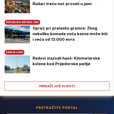
Rudari treću noć proveli u jami
REPUBLIKA SRPSKA / BIH
Oprez pri prelasku granice: Zbog
nekoliko komada voća kazna može biti
i veća od 13.000 evra
BANJA LUKA
Radovi izazvali haos: Kilometarske
kolone kod Prijedorske petlje
PRIKAŽI JOŠ VIJESTI
PRETRAŽITE PORTAL