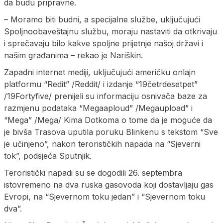
da budu pripravne.
– Moramo biti budni, a specijalne službe, uključujući
Spoljnoobaveštajnu službu, moraju nastaviti da otkrivaju
i sprečavaju bilo kakve spoljne prijetnje našoj državi i
našim građanima – rekao je Nariškin.
Zapadni internet mediji, uključujući američku onlajn
platformu “Redit” /Reddit/ i izdanje “19četrdesetpet”
/19Fortyfive/ prenijeli su informaciju osnivača baze za
razmjenu podataka “Megaaploud” /Megaupload” i
“Mega” /Mega/ Kima Dotkoma o tome da je moguće da
je bivša Trasova uputila poruku Blinkenu s tekstom “Sve
je učinjeno”, nakon terorističkih napada na “Sjeverni
tok”, podsjeća Sputnjik.
Teroristički napadi su se dogodili 26. septembra
istovremeno na dva ruska gasovoda koji dostavljaju gas
Evropi, na “Sjevernom toku jedan” i “Sjevernom toku
dva”.