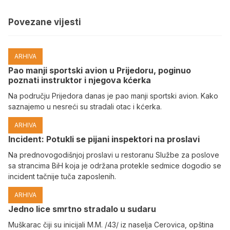
Povezane vijesti
ARHIVA
Pao manji sportski avion u Prijedoru, poginuo
poznati instruktor i njegova kćerka
Na području Prijedora danas je pao manji sportski avion. Kako
saznajemo u nesreći su stradali otac i kćerka.
ARHIVA
Incident: Potukli se pijani inspektori na proslavi
Na prednovogodišnjoj proslavi u restoranu Službe za poslove
sa strancima BiH koja je održana protekle sedmice dogodio se
incident tačnije tuča zaposlenih.
ARHIVA
Јedno lice smrtno stradalo u sudaru
Muškarac čiji su inicijali M.M. /43/ iz naselja Cerovica, opština