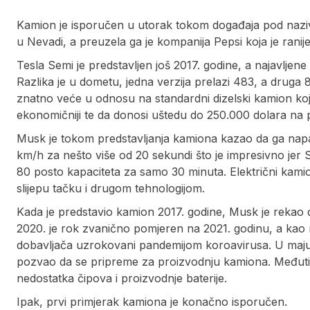
Kamion je isporučen u utorak tokom događaja pod nazi
u Nevadi, a preuzela ga je kompanija Pepsi koja je rani
Tesla Semi je predstavljen još 2017. godine, a najavljene 
Razlika je u dometu, jedna verzija prelazi 483, a druga 
znatno veće u odnosu na standardni dizelski kamion koji
ekonomičniji te da donosi uštedu do 250.000 dolara na 
Musk je tokom predstavljanja kamiona kazao da ga nap
km/h za nešto više od 20 sekundi što je impresivno jer 
80 posto kapaciteta za samo 30 minuta. Električni kami
slijepu tačku i drugom tehnologijom.
Kada je predstavio kamion 2017. godine, Musk je rekao 
2020. je rok zvanično pomjeren na 2021. godinu, a kao 
dobavljača uzrokovani pandemijom koroavirusa. U maju 
pozvao da se pripreme za proizvodnju kamiona. Međutim
nedostatka čipova i proizvodnje baterije.
Ipak, prvi primjerak kamiona je konačno isporučen.