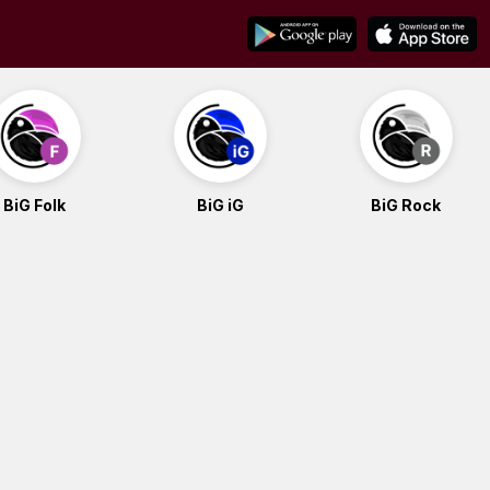
BiG Folk
BiG iG
BiG Rock