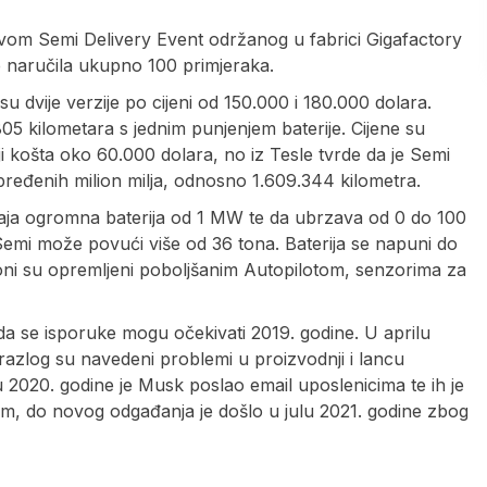
vom Semi Delivery Event održanog u fabrici Gigafactory
je naručila ukupno 100 primjeraka.
su dvije verzije po cijeni od 150.000 i 180.000 dolara.
805 kilometara s jednim punjenjem baterije. Cijene su
 košta oko 60.000 dolara, no iz Tesle tvrde da je Semi
pređenih milion milja, odnosno 1.609.344 kilometra.
aja ogromna baterija od 1 MW te da ubrzava od 0 do 100
Semi može povući više od 36 tona. Baterija se napuni do
oni su opremljeni poboljšanim Autopilotom, senzorima za
da se isporuke mogu očekivati 2019. godine. U aprilu
razlog su navedeni problemi u proizvodnji i lancu
2020. godine je Musk poslao email uposlenicima te ih je
, do novog odgađanja je došlo u julu 2021. godine zbog