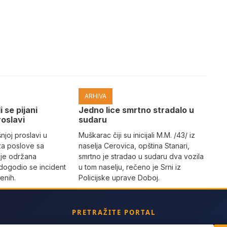
ARHIVA
i se pijani
Јedno lice smrtno stradalo u
roslavi
sudaru
joj proslavi u
Muškarac čiji su inicijali M.M. /43/ iz
za poslove sa
naselja Cerovica, opština Stanari,
 je održana
smrtno je stradao u sudaru dva vozila
dogodio se incident
u tom naselju, rečeno je Srni iz
enih.
Policijske uprave Doboj.
PRETRAŽITE PORTAL