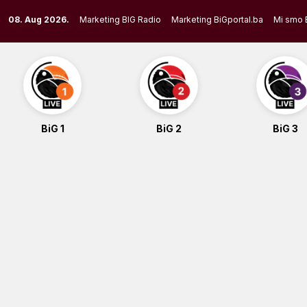
Skip
08. Aug 2026.
Marketing BIG Radio
Marketing BiGportal.ba
Mi smo 
to
content
BiG 1
BiG 2
BiG 3