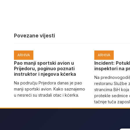
Povezane vijesti
ARHIVA
ARHIVA
Pao manji sportski avion u
Incident: Potukl
Prijedoru, poginuo poznati
inspektori na p
instruktor i njegova kćerka
Na prednovogodišn
Na području Prijedora danas je pao
restoranu Službe 
manji sportski avion. Kako saznajemo
strancima BiH koja
u nesreći su stradali otac i kćerka.
protekle sedmice 
tačnije tuča zaposl