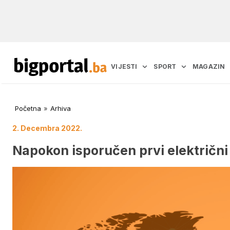
VIJESTI
SPORT
MAGAZIN
Početna
»
Arhiva
2. Decembra 2022.
Napokon isporučen prvi električn