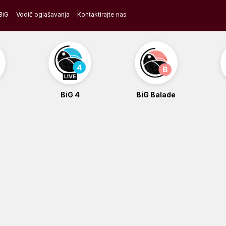
BiG
Vodič oglašavanja
Kontaktirajte nas
BiG 4
BiG Balade