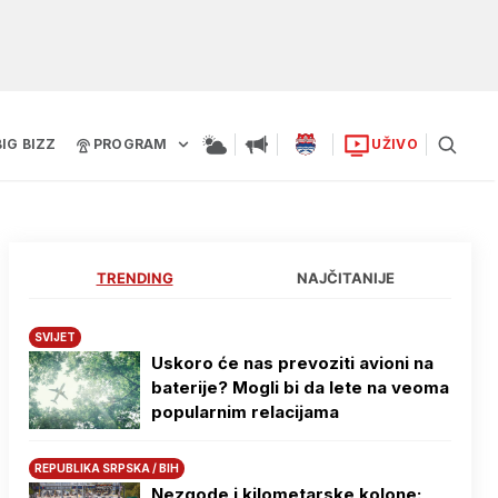
BIG BIZZ
PROGRAM
UŽIVO
TRENDING
NAJČITANIJE
SVIJET
Uskoro će nas prevoziti avioni na
baterije? Mogli bi da lete na veoma
popularnim relacijama
REPUBLIKA SRPSKA / BIH
Nezgode i kilometarske kolone: