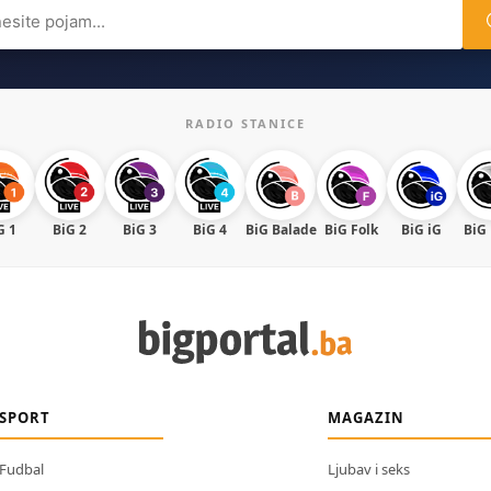
ch
RADIO STANICE
G 1
BiG 2
BiG 3
BiG 4
BiG Balade
BiG Folk
BiG iG
BiG
SPORT
MAGAZIN
Fudbal
Ljubav i seks