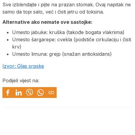
Sve izblendajte i pijte na prazan stomak. Ovaj napitak ne
samo da topi salo, već i čisti jetru od toksina.
Alternative ako nemate sve sastojke:
Umesto jabuke: kruška (takođe bogata vlaknima)
Umesto šargarepe: cvekla (podstiče cirkulaciju i čisti
krv)
Umesto limuna: grejp (snažan antioksidans)
Izvor: Glas srpske
Podijeli vijest na: