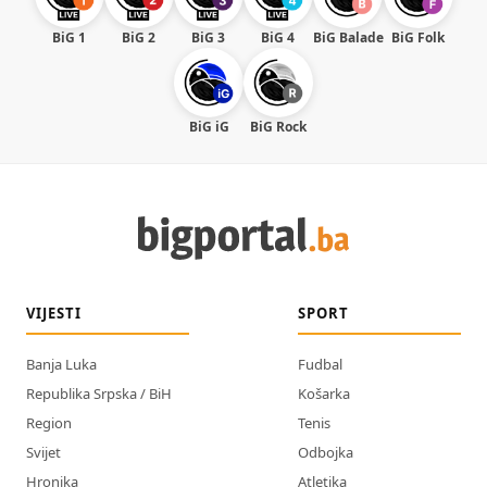
BiG 1
BiG 2
BiG 3
BiG 4
BiG Balade
BiG Folk
BiG iG
BiG Rock
VIJESTI
SPORT
Banja Luka
Fudbal
Republika Srpska / BiH
Košarka
Region
Tenis
Svijet
Odbojka
Hronika
Atletika