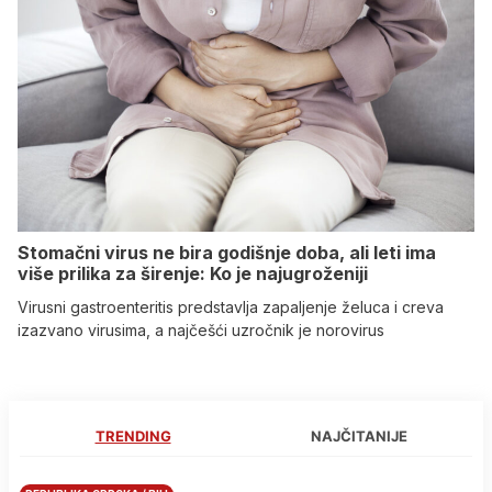
Stomačni virus ne bira godišnje doba, ali leti ima
više prilika za širenje: Ko je najugroženiji
Virusni gastroenteritis predstavlja zapaljenje želuca i creva
izazvano virusima, a najčešći uzročnik je norovirus
TRENDING
NAJČITANIJE