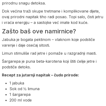
prirodnu snagu detoksa.
Dok većina traži skupe tretmane i komplikovane dijete,
ovaj prirodni napitak tiho radi posao. Topi salo, čisti jetru
i vraća energiju – a sastojke već imate kod kuće.
Zašto baš ove namirnice?
Jabuka je bogata pektinom – vlaknom koje podstiče
varenje i daje osećaj sitosti.
Limun stimuliše rad jetre i pomaže u razgradnji masti.
Šargarepa je puna beta-karotena koji štiti ćelije jetre i
podstiče detoks.
Recept za jutarnji napitak – čudo prirode:
1 jabuka
Sok od ½ limuna
1 šargarepa
200 ml vode