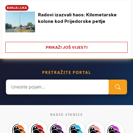
BANJA LUKA
Radovi izazvali haos: Kilometarske
kolone kod Prijedorske petlje
PRIKAŽI JOŠ VIJESTI
PRETRAŽITE PORTAL
Search
for:
RADIO STANICE