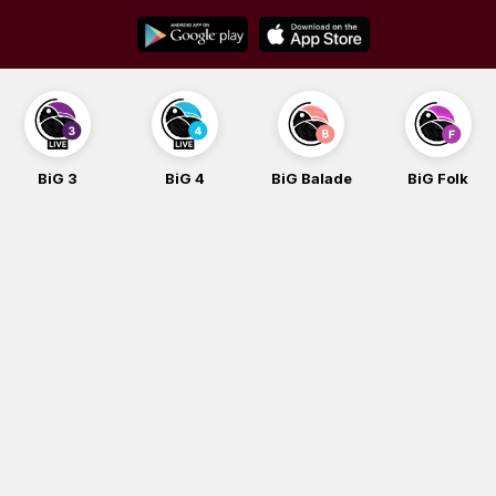
Skip
to
content
BiG 3
BiG 4
BiG Balade
BiG Folk