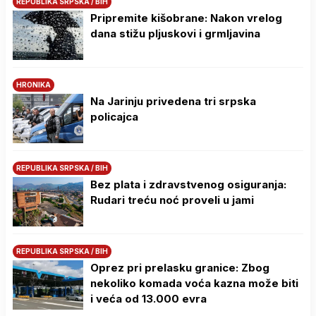
REPUBLIKA SRPSKA / BIH
Pripremite kišobrane: Nakon vrelog
dana stižu pljuskovi i grmljavina
HRONIKA
Na Јarinju privedena tri srpska
policajca
REPUBLIKA SRPSKA / BIH
Bez plata i zdravstvenog osiguranja:
Rudari treću noć proveli u jami
REPUBLIKA SRPSKA / BIH
Oprez pri prelasku granice: Zbog
nekoliko komada voća kazna može biti
i veća od 13.000 evra