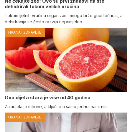
Ne čekajte žeđ: Ovo su prvi znakovi da ste
dehidrirali tokom velikih vrućina
Tokom ljetnih vrućina organizam mnogo brže gubi tečnost, a
dehidracija se često razvija neprimjetno
HRANA I ZDRAVLJE
Ova dijeta stara je više od 40 godina
Zaludjela je milione, a ključ je u samo jednoj namirnici
HRANA I ZDRAVLJE