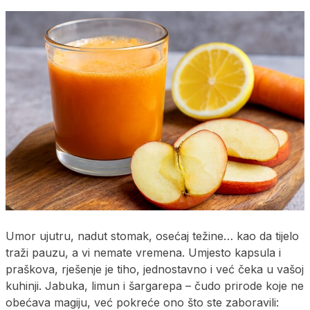
Umor ujutru, nadut stomak, osećaj težine… kao da tijelo
traži pauzu, a vi nemate vremena. Umjesto kapsula i
praškova, rješenje je tiho, jednostavno i već čeka u vašoj
kuhinji. Jabuka, limun i šargarepa – čudo prirode koje ne
obećava magiju, već pokreće ono što ste zaboravili: