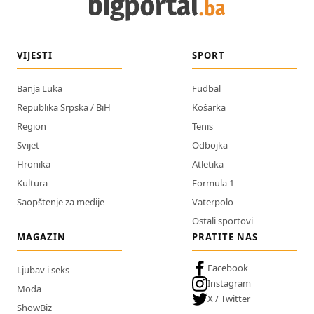
VIJESTI
SPORT
Banja Luka
Fudbal
Republika Srpska / BiH
Košarka
Region
Tenis
Svijet
Odbojka
Hronika
Atletika
Kultura
Formula 1
Saopštenje za medije
Vaterpolo
Ostali sportovi
MAGAZIN
PRATITE NAS
Facebook
Ljubav i seks
Instagram
Moda
X / Twitter
ShowBiz