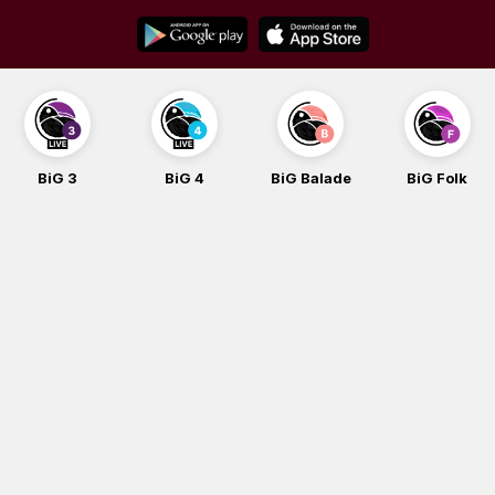
Skip
to
content
BiG 4
BiG Balade
BiG Folk
BiG i