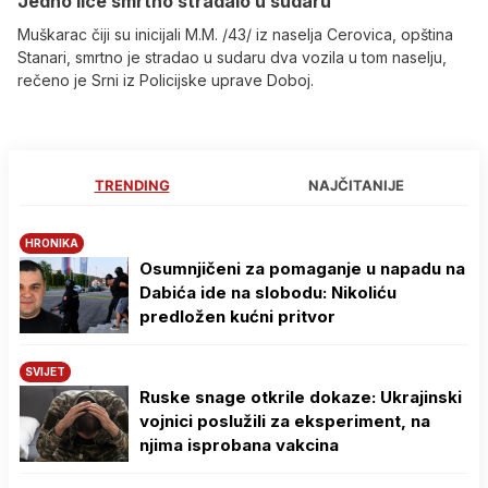
Јedno lice smrtno stradalo u sudaru
Muškarac čiji su inicijali M.M. /43/ iz naselja Cerovica, opština
Stanari, smrtno je stradao u sudaru dva vozila u tom naselju,
rečeno je Srni iz Policijske uprave Doboj.
TRENDING
NAJČITANIJE
HRONIKA
Osumnjičeni za pomaganje u napadu na
Dabića ide na slobodu: Nikoliću
predložen kućni pritvor
SVIJET
Ruske snage otkrile dokaze: Ukrajinski
vojnici poslužili za eksperiment, na
njima isprobana vakcina