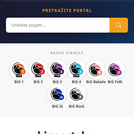
PRETRAŽITE PORTAL
Search
for:
RADIO STANICE
BiG 1
BiG 2
BiG 3
BiG 4
BiG Balade
BiG Folk
BiG iG
BiG Rock