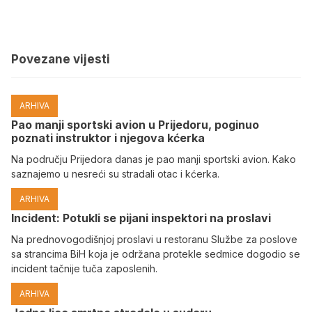
Povezane vijesti
ARHIVA
Pao manji sportski avion u Prijedoru, poginuo
poznati instruktor i njegova kćerka
Na području Prijedora danas je pao manji sportski avion. Kako
saznajemo u nesreći su stradali otac i kćerka.
ARHIVA
Incident: Potukli se pijani inspektori na proslavi
Na prednovogodišnjoj proslavi u restoranu Službe za poslove
sa strancima BiH koja je održana protekle sedmice dogodio se
incident tačnije tuča zaposlenih.
ARHIVA