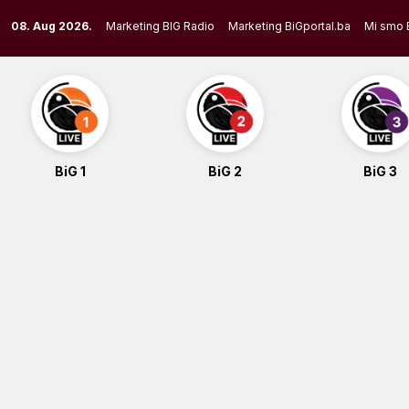
Skip
08. Aug 2026.
Marketing BIG Radio
Marketing BiGportal.ba
Mi smo 
to
content
BiG 1
BiG 2
BiG 3