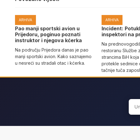
ARHIVA
ARHIVA
Pao manji sportski avion u
Incident: Potukl
Prijedoru, poginuo poznati
inspektori na p
instruktor i njegova kćerka
Na prednovogodišn
Na području Prijedora danas je pao
restoranu Službe 
manji sportski avion. Kako saznajemo
strancima BiH koja
u nesreći su stradali otac i kćerka.
protekle sedmice 
tačnije tuča zaposl
Sear
for: