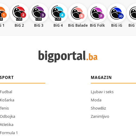
G 1
BiG 2
BiG 3
BiG 4
BiG Balade
BiG Folk
BiG iG
BiG
SPORT
MAGAZIN
Fudbal
Ljubav i seks
Košarka
Moda
Tenis
ShowBiz
Odbojka
Zanimljivo
Atletika
Formula 1