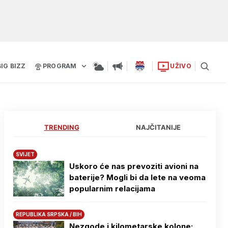
BIG BIZZ
PROGRAM
UŽIVO
TRENDING
NAJČITANIJE
SVIJET
Uskoro će nas prevoziti avioni na
baterije? Mogli bi da lete na veoma
popularnim relacijama
REPUBLIKA SRPSKA / BIH
Nezgode i kilometarske kolone: