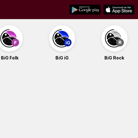
BiG Folk
BiG iG
BiG Rock