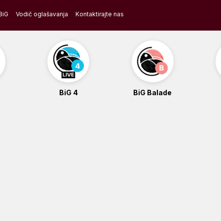
BiG
Vodič oglašavanja
Kontaktirajte nas
BiG 4
BiG Balade