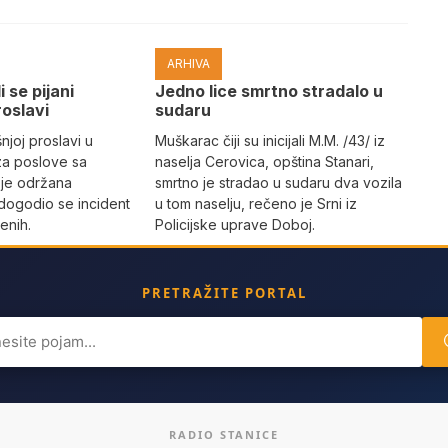
ARHIVA
i se pijani
Јedno lice smrtno stradalo u
roslavi
sudaru
joj proslavi u
Muškarac čiji su inicijali M.M. /43/ iz
za poslove sa
naselja Cerovica, opština Stanari,
 je održana
smrtno je stradao u sudaru dva vozila
dogodio se incident
u tom naselju, rečeno je Srni iz
enih.
Policijske uprave Doboj.
PRETRAŽITE PORTAL
ch
RADIO STANICE