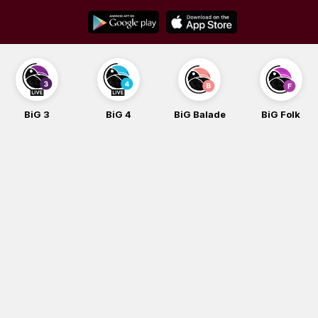
Skip
to
content
BiG 3
BiG 4
BiG Balade
BiG Folk