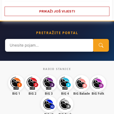
PRIKAŽI JOŠ VIJESTI
PRETRAŽITE PORTAL
Search
for:
RADIO STANICE
BiG 1
BiG 2
BiG 3
BiG 4
BiG Balade
BiG Folk