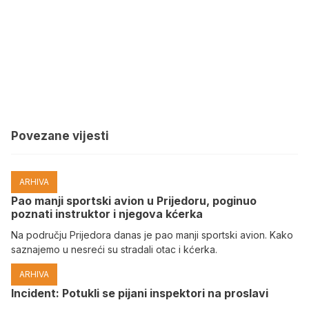
Povezane vijesti
ARHIVA
Pao manji sportski avion u Prijedoru, poginuo
poznati instruktor i njegova kćerka
Na području Prijedora danas je pao manji sportski avion. Kako
saznajemo u nesreći su stradali otac i kćerka.
ARHIVA
Incident: Potukli se pijani inspektori na proslavi