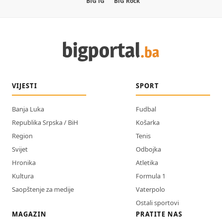
BiG iG
BiG Rock
VIJESTI
SPORT
Banja Luka
Fudbal
Republika Srpska / BiH
Košarka
Region
Tenis
Svijet
Odbojka
Hronika
Atletika
Kultura
Formula 1
Saopštenje za medije
Vaterpolo
Ostali sportovi
MAGAZIN
PRATITE NAS