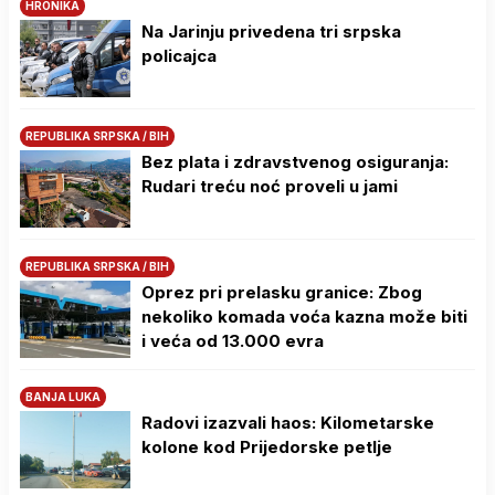
HRONIKA
Na Јarinju privedena tri srpska
policajca
REPUBLIKA SRPSKA / BIH
Bez plata i zdravstvenog osiguranja:
Rudari treću noć proveli u jami
REPUBLIKA SRPSKA / BIH
Oprez pri prelasku granice: Zbog
nekoliko komada voća kazna može biti
i veća od 13.000 evra
BANJA LUKA
Radovi izazvali haos: Kilometarske
kolone kod Prijedorske petlje