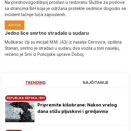
Na prednovogodišnjoj proslavi u restoranu Službe za poslove
sa strancima BiH koja je održana protekle sedmice dogodio se
incident tačnije tuča zaposlenih.
ARHIVA
Јedno lice smrtno stradalo u sudaru
Muškarac čiji su inicijali M.M. /43/ iz naselja Cerovica, opština
Stanari, smrtno je stradao u sudaru dva vozila u tom naselju,
rečeno je Srni iz Policijske uprave Doboj.
TRENDING
NAJČITANIJE
REPUBLIKA SRPSKA / BIH
Pripremite kišobrane: Nakon vrelog
dana stižu pljuskovi i grmljavina