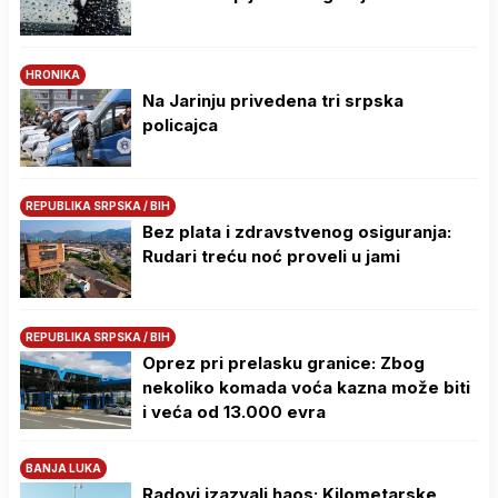
HRONIKA
Na Јarinju privedena tri srpska
policajca
REPUBLIKA SRPSKA / BIH
Bez plata i zdravstvenog osiguranja:
Rudari treću noć proveli u jami
REPUBLIKA SRPSKA / BIH
Oprez pri prelasku granice: Zbog
nekoliko komada voća kazna može biti
i veća od 13.000 evra
BANJA LUKA
Radovi izazvali haos: Kilometarske