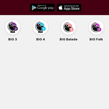
Skip
to
content
BiG 3
BiG 4
BiG Balade
BiG Folk