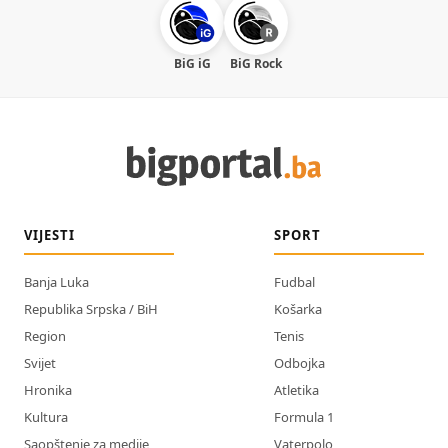
BiG iG
BiG Rock
VIJESTI
SPORT
Banja Luka
Fudbal
Republika Srpska / BiH
Košarka
Region
Tenis
Svijet
Odbojka
Hronika
Atletika
Kultura
Formula 1
Saopštenje za medije
Vaterpolo