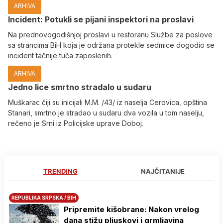
ARHIVA
Incident: Potukli se pijani inspektori na proslavi
Na prednovogodišnjoj proslavi u restoranu Službe za poslove
sa strancima BiH koja je održana protekle sedmice dogodio se
incident tačnije tuča zaposlenih.
ARHIVA
Јedno lice smrtno stradalo u sudaru
Muškarac čiji su inicijali M.M. /43/ iz naselja Cerovica, opština
Stanari, smrtno je stradao u sudaru dva vozila u tom naselju,
rečeno je Srni iz Policijske uprave Doboj.
TRENDING
NAJČITANIJE
REPUBLIKA SRPSKA / BIH
Pripremite kišobrane: Nakon vrelog
dana stižu pljuskovi i grmljavina