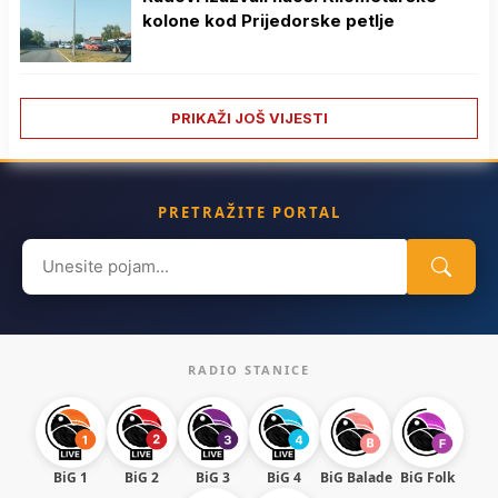
kolone kod Prijedorske petlje
PRIKAŽI JOŠ VIJESTI
PRETRAŽITE PORTAL
Search
for:
RADIO STANICE
BiG 1
BiG 2
BiG 3
BiG 4
BiG Balade
BiG Folk