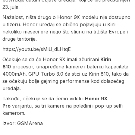
23. jula.
Nažalost, ništa drugo o Honor 9X modelu nije dostupno
u tizeru. Honor uređaji se obično pojavljuju u Kini
nekoliko meseci pre nego što stignu na tržišta Evrope i
druge teritorije.
https://youtu.be/sMiU_dLHtqE
Očekuje se da će Honor 9X imati ažurirani
Kirin
810
procesor, unapređene kamere i bateriju kapaciteta
4000mAh. GPU Turbo 3.0 će stići uz Kirin 810, tako da
se očekuju bolje gejming performanse kod dolazećeg
uređaja.
Takođe, očekuje se da ćemo videti i
Honor 9X
Pro
varijantu, sa tri kamere na poleđini i pop-up selfi
kamerom.
Izvor: GSMArena