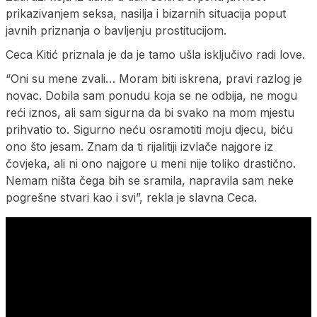
prikazivanjem seksa, nasilja i bizarnih situacija poput
javnih priznanja o bavljenju prostitucijom.
Ceca Kitić priznala je da je tamo ušla isključivo radi love.
“Oni su mene zvali… Moram biti iskrena, pravi razlog je
novac. Dobila sam ponudu koja se ne odbija, ne mogu
reći iznos, ali sam sigurna da bi svako na mom mjestu
prihvatio to. Sigurno neću osramotiti moju djecu, biću
ono što jesam. Znam da ti rijalitiji izvlače najgore iz
čovjeka, ali ni ono najgore u meni nije toliko drastično.
Nemam ništa čega bih se sramila, napravila sam neke
pogrešne stvari kao i svi”, rekla je slavna Ceca.