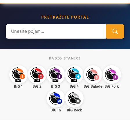
PRETRAŽITE PORTAL
Search
for:
RADIO STANICE
BiG 1
BiG 2
BiG 3
BiG 4
BiG Balade
BiG Folk
BiG iG
BiG Rock