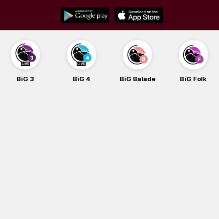
Skip
to
content
BiG 3
BiG 4
BiG Balade
BiG Folk