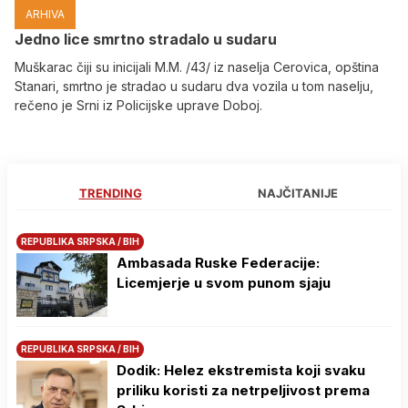
ARHIVA
Јedno lice smrtno stradalo u sudaru
Muškarac čiji su inicijali M.M. /43/ iz naselja Cerovica, opština
Stanari, smrtno je stradao u sudaru dva vozila u tom naselju,
rečeno je Srni iz Policijske uprave Doboj.
TRENDING
NAJČITANIJE
REPUBLIKA SRPSKA / BIH
Ambasada Ruske Federacije:
Licemjerje u svom punom sjaju
REPUBLIKA SRPSKA / BIH
Dodik: Helez ekstremista koji svaku
priliku koristi za netrpeljivost prema