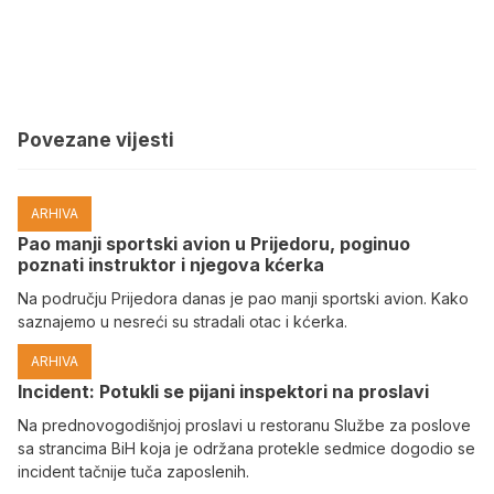
Povezane vijesti
ARHIVA
Pao manji sportski avion u Prijedoru, poginuo
poznati instruktor i njegova kćerka
Na području Prijedora danas je pao manji sportski avion. Kako
saznajemo u nesreći su stradali otac i kćerka.
ARHIVA
Incident: Potukli se pijani inspektori na proslavi
Na prednovogodišnjoj proslavi u restoranu Službe za poslove
sa strancima BiH koja je održana protekle sedmice dogodio se
incident tačnije tuča zaposlenih.