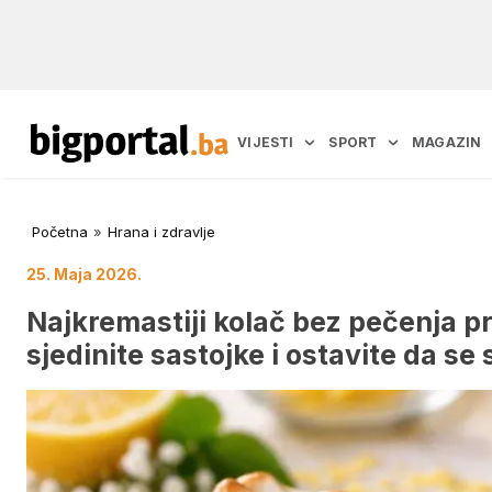
VIJESTI
SPORT
MAGAZIN
Početna
»
Hrana i zdravlje
25. Maja 2026.
Najkremastiji kolač bez pečenja pr
sjedinite sastojke i ostavite da se