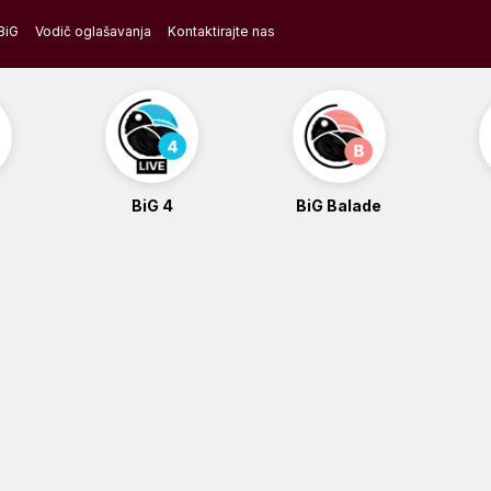
BiG
Vodič oglašavanja
Kontaktirajte nas
BiG 4
BiG Balade