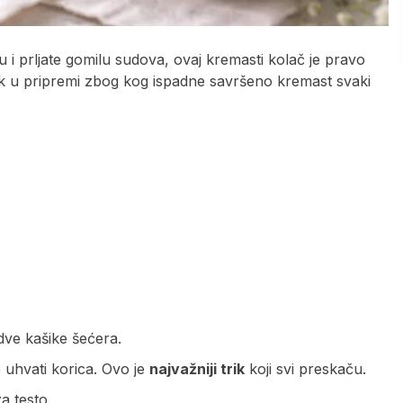
u i prljate gomilu sudova, ovaj kremasti kolač je pravo
trik u pripremi zbog kog ispadne savršeno kremast svaki
dve kašike šećera.
 uhvati korica. Ovo je
najvažniji trik
koji svi preskaču.
a testo.