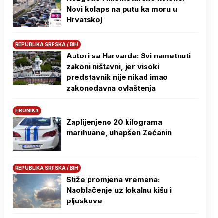
Novi kolaps na putu ka moru u
Hrvatskoj
REPUBLIKA SRPSKA / BIH
Autori sa Harvarda: Svi nametnuti
zakoni ništavni, jer visoki
predstavnik nije nikad imao
zakonodavna ovlaštenja
HRONIKA
Zaplijenjeno 20 kilograma
marihuane, uhapšen Zećanin
REPUBLIKA SRPSKA / BIH
Stiže promjena vremena:
Naoblačenje uz lokalnu kišu i
pljuskove