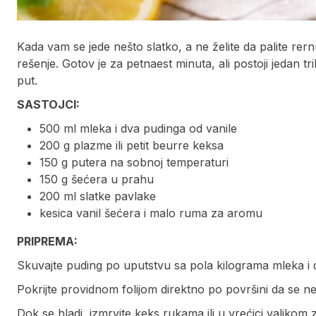
Kada vam se jede nešto slatko, a ne želite da palite rern
rešenje. Gotov je za petnaest minuta, ali postoji jedan 
put.
SASTOJCI:
500 ml mleka i dva pudinga od vanile
200 g plazme ili petit beurre keksa
150 g putera na sobnoj temperaturi
150 g šećera u prahu
200 ml slatke pavlake
kesica vanil šećera i malo ruma za aromu
PRIPREMA:
Skuvajte puding po uputstvu sa pola kilograma mleka i 
Pokrijte providnom folijom direktno po površini da se ne
Dok se hladi, izmrvite keks rukama ili u vrećici valjkom z