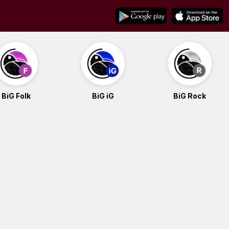
BiG Folk
BiG iG
BiG Rock