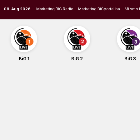
Skip
08. Aug 2026.
Marketing BIG Radio
Marketing BiGportal.ba
Mi smo 
to
content
BiG 1
BiG 2
BiG 3