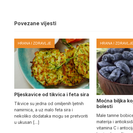
Povezane vijesti
HRANA I ZDRAVLJE
HRANA I ZDRAVLJ
Pljeskavice od tikvica i feta sira
Moćna biljka koja
Tikvice su jedna od omiljenih ljetnih
bolesti
namirnica, a uz malo feta sira i
Male tamne bobice 
nekoliko dodataka mogu se pretvoriti
materija i antioksi
u ukusan […]
vitamina C i antoci