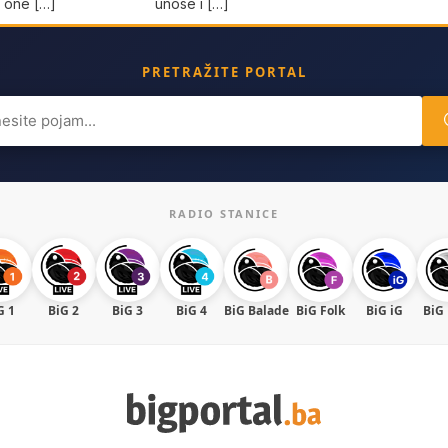
unose i […]
a one […]
PRETRAŽITE PORTAL
ch
RADIO STANICE
G 1
BiG 2
BiG 3
BiG 4
BiG Balade
BiG Folk
BiG iG
BiG