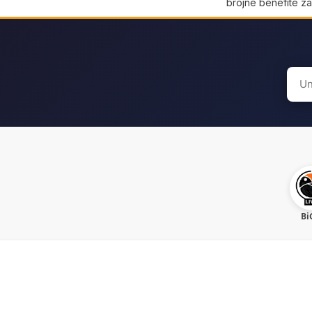
brojne benefite z
Sear
for:
Bi