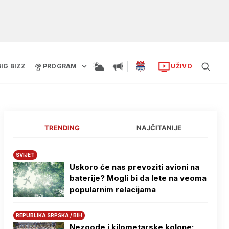
BIG BIZZ
PROGRAM
UŽIVO
TRENDING
NAJČITANIJE
SVIJET
Uskoro će nas prevoziti avioni na
baterije? Mogli bi da lete na veoma
popularnim relacijama
REPUBLIKA SRPSKA / BIH
Nezgode i kilometarske kolone: