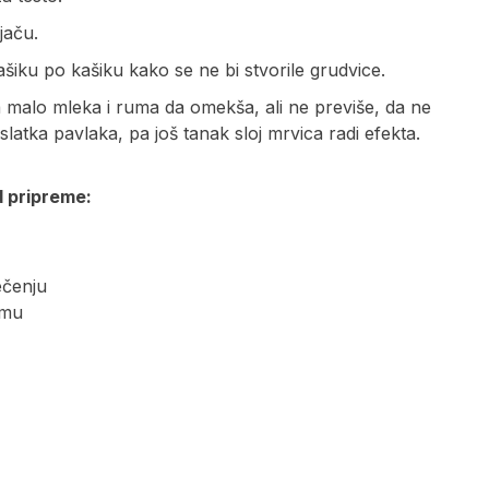
jaču.
iku po kašiku kako se ne bi stvorile grudvice.
a malo mleka i ruma da omekša, ali ne previše, da ne
latka pavlaka, pa još tanak sloj mrvica radi efekta.
d pripreme:
ečenju
emu