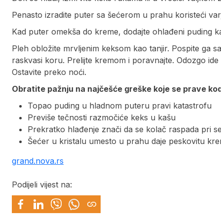
Penasto izradite puter sa šećerom u prahu koristeći var
Kad puter omekša do kreme, dodajte ohlađeni puding kaš
Pleh obložite mrvljenim keksom kao tanjir. Pospite ga s
raskvasi koru. Prelijte kremom i poravnajte. Odozgo ide s
Ostavite preko noći.
Obratite pažnju na najčešće greške koje se prave ko
Topao puding u hladnom puteru pravi katastrofu
Previše tečnosti razmočiće keks u kašu
Prekratko hlađenje znači da se kolač raspada pri s
Šećer u kristalu umesto u prahu daje peskovitu kr
grand.nova.rs
Podijeli vijest na: