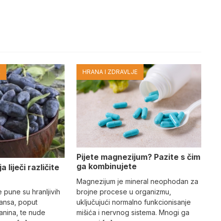
E
HRANA I ZDRAVLJE
Pijete magnezijum? Pazite s čim
ga kombinujete
 liječi različite
Magnezijum je mineral neophodan za
brojne procese u organizmu,
pune su hranljivih
uključujući normalno funkcionisanje
dansa, poput
mišića i nervnog sistema. Mnogi ga
janina, te nude