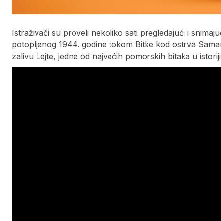
Istraživači su proveli nekoliko sati pregledajući i snim
potopljenog 1944. godine tokom Bitke kod ostrva Samar
zalivu Lejte, jedne od najvećih pomorskih bitaka u istoriji