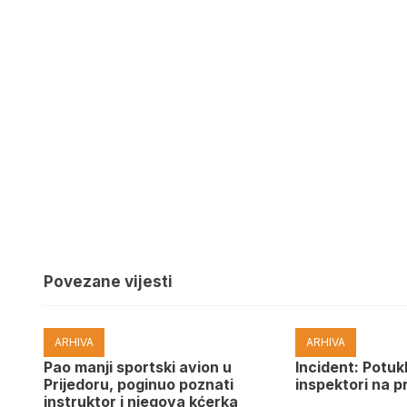
Povezane vijesti
ARHIVA
ARHIVA
Pao manji sportski avion u
Incident: Potukl
Prijedoru, poginuo poznati
inspektori na p
instruktor i njegova kćerka