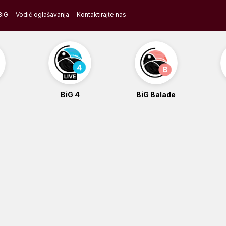
BiG
Vodič oglašavanja
Kontaktirajte nas
BiG 4
BiG Balade