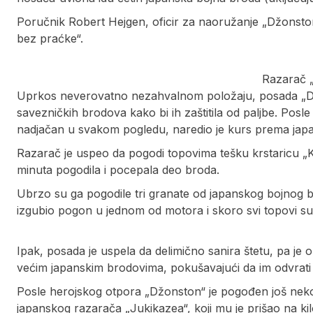
Poručnik Robert Hejgen, oficir za naoružanje „Džonston
bez praćke“.
Razarač 
Uprkos neverovatno nezahvalnom položaju, posada „Dž
savezničkih brodova kako bi ih zaštitila od paljbe. Po
nadjačan u svakom pogledu, naredio je kurs prema japan
Razarač je uspeo da pogodi topovima tešku krstaricu „Ku
minuta pogodila i pocepala deo broda.
Ubrzo su ga pogodile tri granate od japanskog bojnog b
izgubio pogon u jednom od motora i skoro svi topovi su i
Ipak, posada je uspela da delimično sanira štetu, pa j
većim japanskim brodovima, pokušavajući da im odvrati
Posle herojskog otpora „Džonston“ je pogođen još nekol
japanskog razarača „Jukikazea“, koji mu je prišao na kil