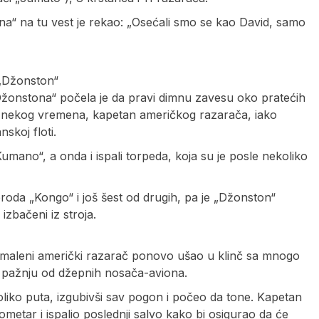
a“ na tu vest je rekao: „Osećali smo se kao David, samo
„Džonston“
onstona“ počela je da pravi dimnu zavesu oko pratećih
sle nekog vremena, kapetan američkog razarača, iako
skoj floti.
mano“, a onda i ispali torpeda, koja su je posle nekoliko
roda „Kongo“ i još šest od drugih, pa je „Džonston“
zbačeni iz stroja.
e omaleni američki razarač ponovo ušao u klinč sa mnogo
 pažnju od džepnih nosača-aviona.
iko puta, izgubivši sav pogon i počeo da tone. Kapetan
ometar i ispalio poslednji salvo kako bi osigurao da će