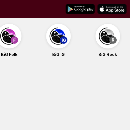
BiG Folk
BiG iG
BiG Rock