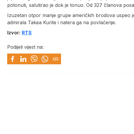
potonuti, salutirao je dok je tonuo. Od 327 članova pos
Izuzetan otpor manje grupe američkih brodova uspeo je 
admirala Takea Kurite i natera ga na povlačenje.
Izvor:
RTS
Podijeli vijest na: