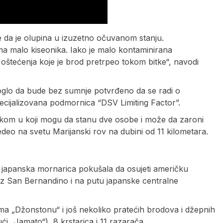
e da je olupina u izuzetno očuvanom stanju.
ma malo kiseonika. Iako je malo kontaminirana
v oštećenja koje je brod pretrpeo tokom bitke“, navodi
 moglo da bude bez sumnje potvrđeno da se radi o
pecijalizovana podmornica “DSV Limiting Factor”.
iskom u koji mogu da stanu dve osobe i može da zaroni
redeo na svetu Marijanski rov na dubini od 11 kilometara.
a japanska mornarica pokušala da osujeti američku
uz San Bernandino i na putu japanske centralne
ema „Džonstonu“ i još nekoliko pratećih brodova i džepnih
ći „Jamato“), 8 krstarica i 11 razarača.