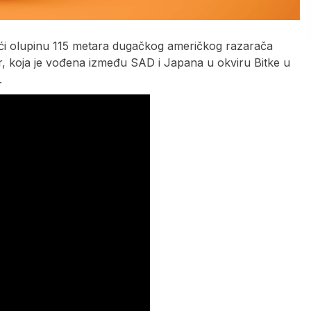
ajući olupinu 115 metara dugačkog američkog razarača
, koja je vođena između SAD i Japana u okviru Bitke u
.