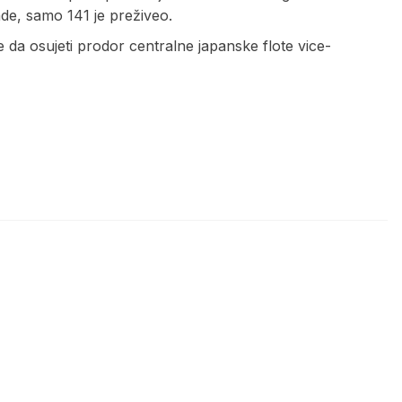
ade, samo 141 je preživeo.
da osujeti prodor centralne japanske flote vice-