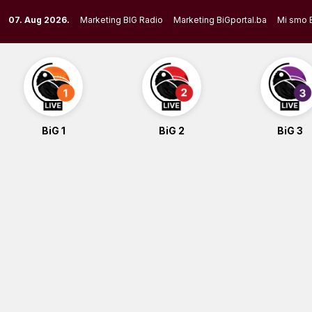
Skip
07. Aug 2026.
Marketing BIG Radio
Marketing BiGportal.ba
Mi smo 
to
content
BiG 1
BiG 2
BiG 3