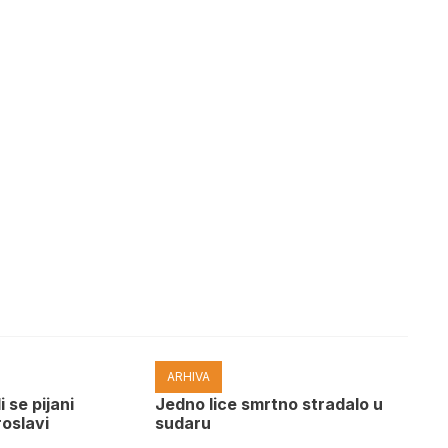
ARHIVA
i se pijani
Јedno lice smrtno stradalo u
roslavi
sudaru