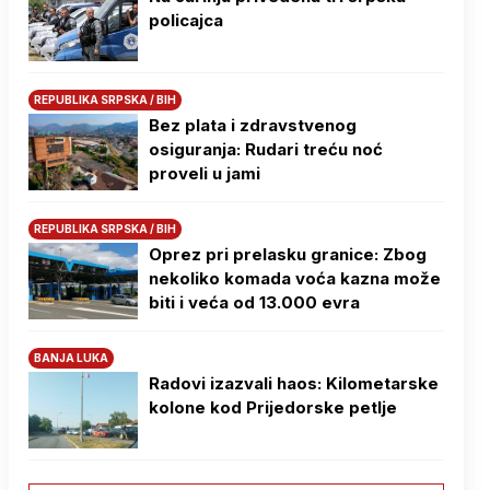
policajca
REPUBLIKA SRPSKA / BIH
Bez plata i zdravstvenog
osiguranja: Rudari treću noć
proveli u jami
REPUBLIKA SRPSKA / BIH
Oprez pri prelasku granice: Zbog
nekoliko komada voća kazna može
biti i veća od 13.000 evra
BANJA LUKA
Radovi izazvali haos: Kilometarske
kolone kod Prijedorske petlje