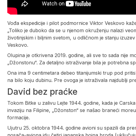
Vođa ekspedicije i pilot podmornice Viktor Veskovo kaž
„Toliko je duboko da se u njenom okruženju nalazi veo
životinjskim i biljnim svetom, u odličnom je stanju izuze
Veskovo.
Olupina je otkrivena 2019. godine, ali sve to sada nije
„Džonstonu“. Za detaljno istraživanje bila je potrebna s
Ona ima 9 centimetara debeo titanijumski trup pod prit
na bilo koju dubinu. Pre ovoga je istraživala najdublji p
David bez praćke
Tokom Bitke u zalivu Lejte 1944. godine, kada je Carsk
invaziju na Filipine, „Džonston“ se našao braneći more
formacije.
Ujutru 25. oktobra 1944. godine avioni su spazili da pr
nosača-aviona idu četiri japanska bojna broda (uključuju