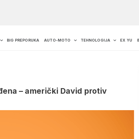
BIG PREPORUKA
AUTO-MOTO
TEHNOLOGIJA
EX YU
đena – američki David protiv