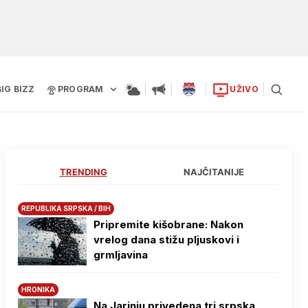
BIG BIZZ
PROGRAM
UŽIVO
TRENDING
NAJČITANIJE
REPUBLIKA SRPSKA / BIH
Pripremite kišobrane: Nakon
vrelog dana stižu pljuskovi i
grmljavina
HRONIKA
Na Јarinju privedena tri srpska