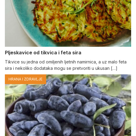
Pljeskavice od tikvica i feta sira
Tikvice su jedna od omiljenih ljetnih namirnica, a uz malo feta
sira i nekoliko dodataka mogu se pretvoriti u ukusan […]
HRANA I ZDRAVLJE