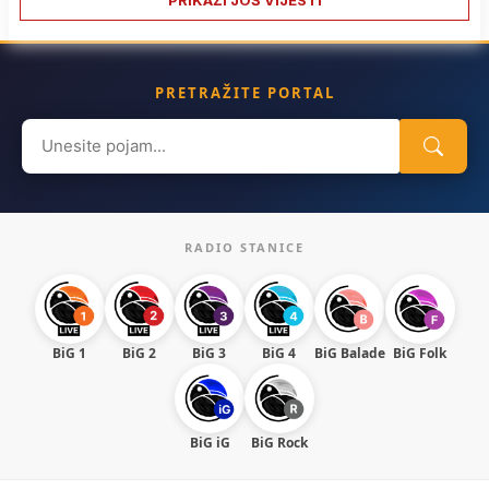
PRIKAŽI JOŠ VIJESTI
PRETRAŽITE PORTAL
Search
for:
RADIO STANICE
BiG 1
BiG 2
BiG 3
BiG 4
BiG Balade
BiG Folk
BiG iG
BiG Rock