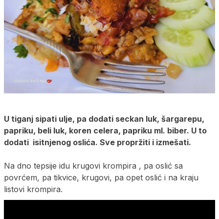
U tiganj sipati ulje, pa dodati seckan luk, šargarepu,
papriku, beli luk, koren celera, papriku ml. biber. U to
dodati isitnjenog oslića. Sve propržiti i izmešati.
Na dno tepsije idu krugovi krompira , pa oslić sa
povrćem, pa tikvice, krugovi, pa opet oslić i na kraju
listovi krompira.