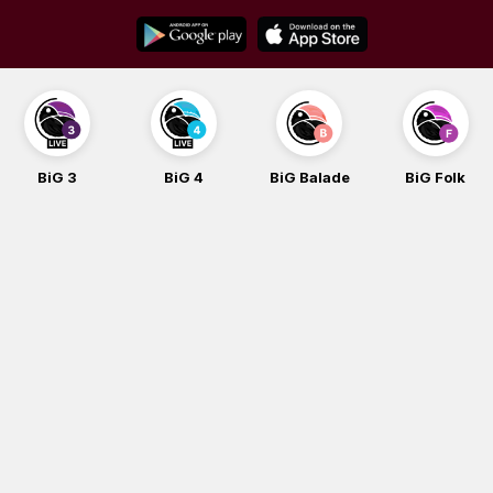
Skip
to
content
BiG 4
BiG Balade
BiG Folk
BiG iG