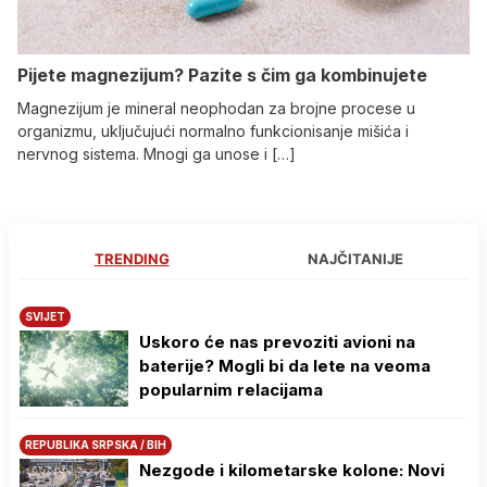
Pijete magnezijum? Pazite s čim ga kombinujete
Magnezijum je mineral neophodan za brojne procese u
organizmu, uključujući normalno funkcionisanje mišića i
nervnog sistema. Mnogi ga unose i […]
TRENDING
NAJČITANIJE
SVIJET
Uskoro će nas prevoziti avioni na
baterije? Mogli bi da lete na veoma
popularnim relacijama
REPUBLIKA SRPSKA / BIH
Nezgode i kilometarske kolone: Novi