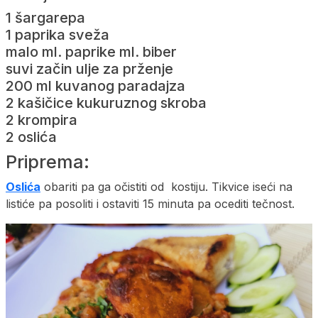
1 šargarepa
1 paprika sveža
malo ml. paprike ml. biber
suvi začin ulje za prženje
200 ml kuvanog paradajza
2 kašičice kukuruznog skroba
2 krompira
2 oslića
Priprema:
Oslića
obariti pa ga očistiti od kostiju. Tikvice iseći na
listiće pa posoliti i ostaviti 15 minuta pa ocediti tečnost.