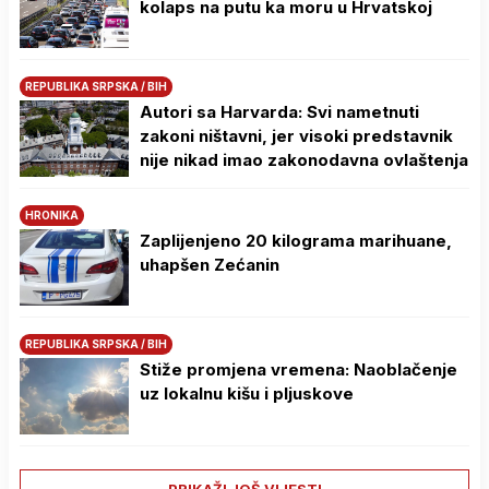
kolaps na putu ka moru u Hrvatskoj
REPUBLIKA SRPSKA / BIH
Autori sa Harvarda: Svi nametnuti
zakoni ništavni, jer visoki predstavnik
nije nikad imao zakonodavna ovlaštenja
HRONIKA
Zaplijenjeno 20 kilograma marihuane,
uhapšen Zećanin
REPUBLIKA SRPSKA / BIH
Stiže promjena vremena: Naoblačenje
uz lokalnu kišu i pljuskove