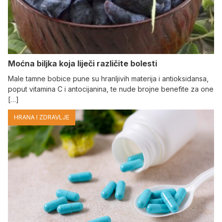
Moćna biljka koja liječi različite bolesti
Male tamne bobice pune su hranljivih materija i antioksidansa,
poput vitamina C i antocijanina, te nude brojne benefite za one
[…]
HRANA I ZDRAVLJE