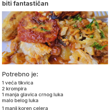
biti fantastičan
Potrebno je:
1 veća tikvica
2 krompira
1 manja glavica crnog luka
malo belog luka
1 manji koren celera