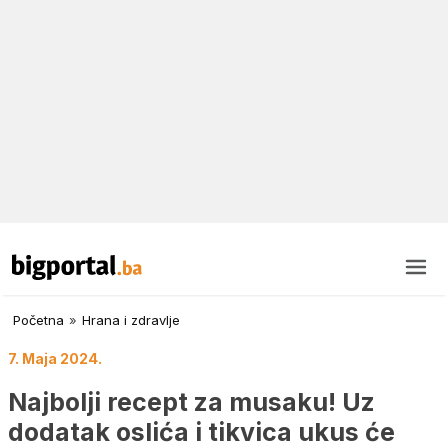
Početna
»
Hrana i zdravlje
7. Maja 2024.
Najbolji recept za musaku! Uz
dodatak oslića i tikvica ukus će