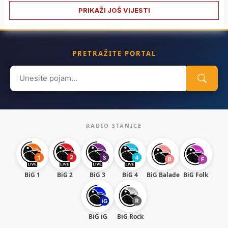
PRIKAŽI JOŠ VIJESTI
PRETRAŽITE PORTAL
Search
for:
RADIO STANICE
BiG 1
BiG 2
BiG 3
BiG 4
BiG Balade
BiG Folk
BiG iG
BiG Rock