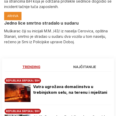
sa strancima BiH koja je održana protekle sedmice dogodio se
incident tačnije tuča zaposlenih.
ARHIVA
Јedno lice smrtno stradalo u sudaru
Muškarac čiji su inicijali M.M. /43/ iz naselja Cerovica, opština
Stanari, smrtno je stradao u sudaru dva vozila u tom naselju,
rečeno je Srni iz Policijske uprave Doboj.
TRENDING
NAJČITANIJE
REPUBLIKA SRPSKA / BIH
Vatra ugrožava domaćinstva u
trebinjskom selu, na terenu i mještani
REPUBLIKA SRPSKA / BIH