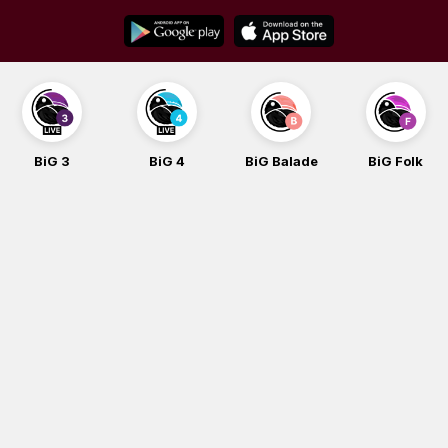
Skip
to
content
BiG 3
BiG 4
BiG Balade
BiG Folk