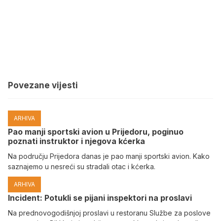
Povezane vijesti
ARHIVA
Pao manji sportski avion u Prijedoru, poginuo
poznati instruktor i njegova kćerka
Na području Prijedora danas je pao manji sportski avion. Kako
saznajemo u nesreći su stradali otac i kćerka.
ARHIVA
Incident: Potukli se pijani inspektori na proslavi
Na prednovogodišnjoj proslavi u restoranu Službe za poslove