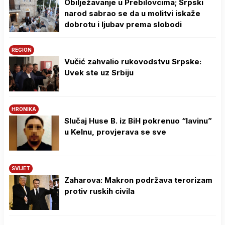
Obilježavanje u Prebilovcima; Srpski
narod sabrao se da u molitvi iskaže
dobrotu i ljubav prema slobodi
REGION
Vučić zahvalio rukovodstvu Srpske:
Uvek ste uz Srbiju
HRONIKA
Slučaj Huse B. iz BiH pokrenuo “lavinu”
u Kelnu, provjerava se sve
SVIJET
Zaharova: Makron podržava terorizam
protiv ruskih civila