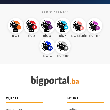
RADIO STANICE
BiG 1
BiG 2
BiG 3
BiG 4
BiG Balade
BiG Folk
BiG iG
BiG Rock
VIJESTI
SPORT
Banja Luka
Fudbal