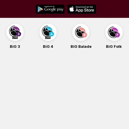
Skip
to
content
BiG 3
BiG 4
BiG Balade
BiG Folk