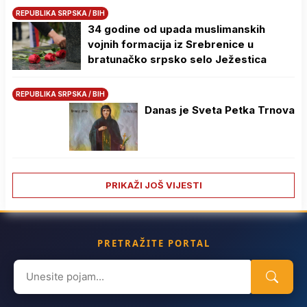
REPUBLIKA SRPSKA / BIH
34 godine od upada muslimanskih
vojnih formacija iz Srebrenice u
bratunačko srpsko selo Јežestica
REPUBLIKA SRPSKA / BIH
Danas je Sveta Petka Trnova
PRIKAŽI JOŠ VIJESTI
PRETRAŽITE PORTAL
Search
for: