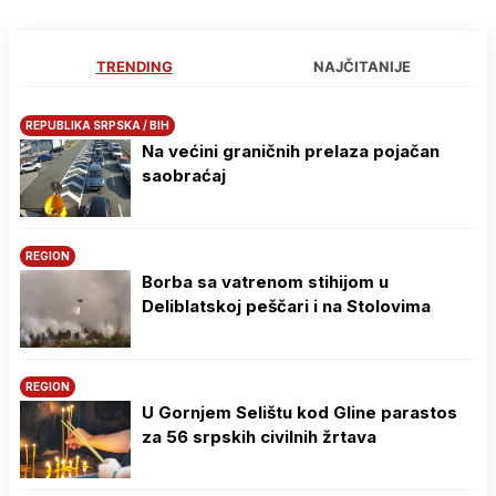
TRENDING
NAJČITANIJE
REPUBLIKA SRPSKA / BIH
Na većini graničnih prelaza pojačan
saobraćaj
REGION
Borba sa vatrenom stihijom u
Deliblatskoj peščari i na Stolovima
REGION
U Gornjem Selištu kod Gline parastos
za 56 srpskih civilnih žrtava