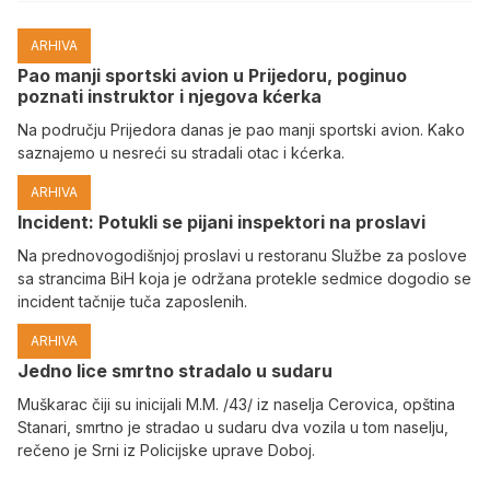
ARHIVA
Pao manji sportski avion u Prijedoru, poginuo
poznati instruktor i njegova kćerka
Na području Prijedora danas je pao manji sportski avion. Kako
saznajemo u nesreći su stradali otac i kćerka.
ARHIVA
Incident: Potukli se pijani inspektori na proslavi
Na prednovogodišnjoj proslavi u restoranu Službe za poslove
sa strancima BiH koja je održana protekle sedmice dogodio se
incident tačnije tuča zaposlenih.
ARHIVA
Јedno lice smrtno stradalo u sudaru
Muškarac čiji su inicijali M.M. /43/ iz naselja Cerovica, opština
Stanari, smrtno je stradao u sudaru dva vozila u tom naselju,
rečeno je Srni iz Policijske uprave Doboj.