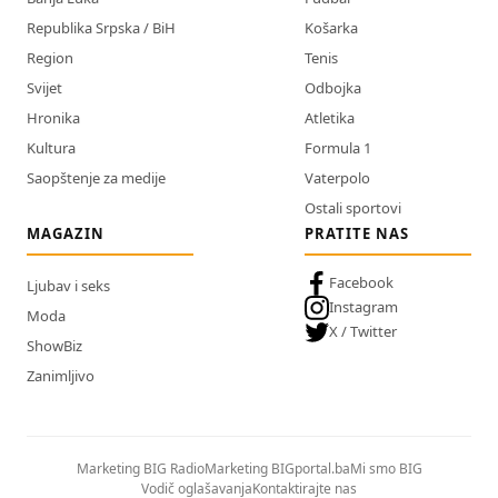
Republika Srpska / BiH
Košarka
Region
Tenis
Svijet
Odbojka
Hronika
Atletika
Kultura
Formula 1
Saopštenje za medije
Vaterpolo
Ostali sportovi
MAGAZIN
PRATITE NAS
Facebook
Ljubav i seks
Instagram
Moda
X / Twitter
ShowBiz
Zanimljivo
Marketing BIG Radio
Marketing BIGportal.ba
Mi smo BIG
Vodič oglašavanja
Kontaktirajte nas