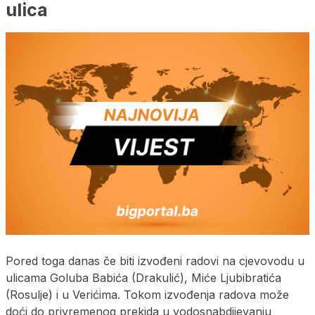
ulica
Pored toga danas če biti izvođeni radovi na cjevovodu u
ulicama Goluba Babića (Drakulić), Miće Ljubibratića
(Rosulje) i u Verićima. Tokom izvođenja radova može
doći do privremenog prekida u vodosnabdijevanju