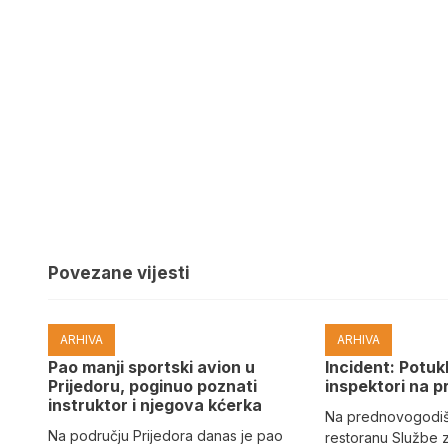
Povezane vijesti
ARHIVA
ARHIVA
Pao manji sportski avion u
Incident: Potukl
Prijedoru, poginuo poznati
inspektori na p
instruktor i njegova kćerka
Na prednovogodišn
Na području Prijedora danas je pao
restoranu Službe 