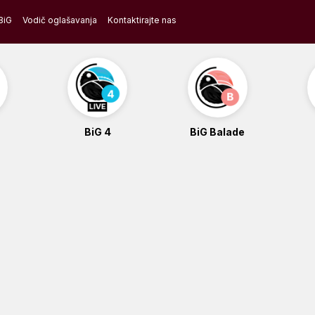
BiG
Vodič oglašavanja
Kontaktirajte nas
BiG 4
BiG Balade