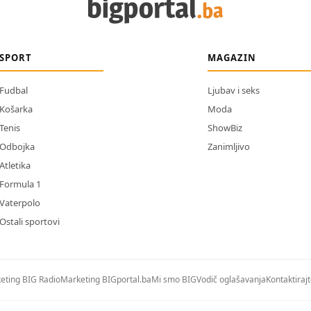
SPORT
MAGAZIN
Fudbal
Ljubav i seks
Košarka
Moda
Tenis
ShowBiz
Odbojka
Zanimljivo
Atletika
Formula 1
Vaterpolo
Ostali sportovi
eting BIG Radio
Marketing BIGportal.ba
Mi smo BIG
Vodič oglašavanja
Kontaktiraj