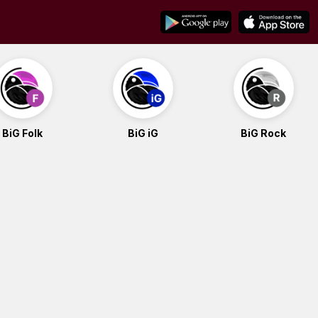
BiG Folk
BiG iG
BiG Rock