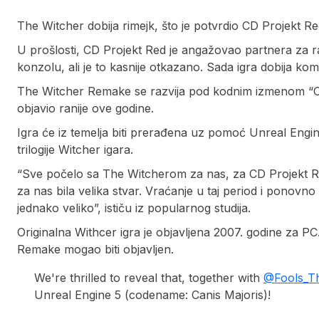
The Witcher dobija rimejk, što je potvrdio CD Projekt Re
U prošlosti, CD Projekt Red je angažovao partnera za raz
konzolu, ali je to kasnije otkazano. Sada igra dobija ko
The Witcher Remake se razvija pod kodnim izmenom “Cani
objavio ranije ove godine.
Igra će iz temelja biti prerađena uz pomoć Unreal Engine 
trilogije Witcher igara.
“Sve počelo sa The Witcherom za nas, za CD Projekt Red. 
za nas bila velika stvar. Vraćanje u taj period i ponovn
jednako veliko”, ističu iz popularnog studija.
Originalna Withcer igra je objavljena 2007. godine za 
Remake mogao biti objavljen.
We're thrilled to reveal that, together with
@Fools_T
Unreal Engine 5 (codename: Canis Majoris)!