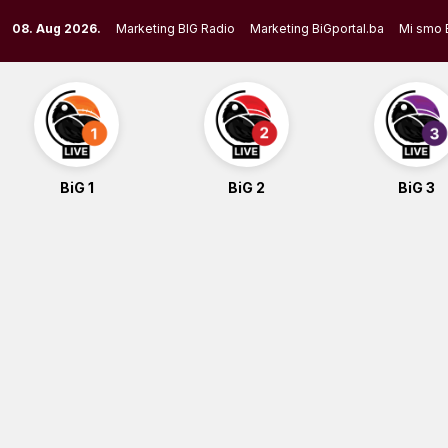
Skip
08. Aug 2026.
Marketing BIG Radio
Marketing BiGportal.ba
Mi smo 
to
content
BiG 1
BiG 2
BiG 3