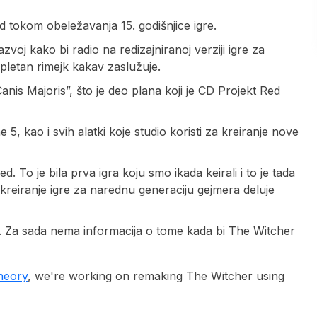
d tokom obeležavanja 15. godišnjice igre.
voj kako bi radio na redizajniranoj verziji igre za
mpletan rimejk kakav zaslužuje.
s Majoris”, što je deo plana koji je CD Projekt Red
5, kao i svih alatki koje studio koristi za kreiranje nove
To je bila prva igra koju smo ikada keirali i to je tada
o kreiranje igre za narednu generaciju gejmera deluje
PC. Za sada nema informacija o tome kada bi The Witcher
heory
, we're working on remaking The Witcher using