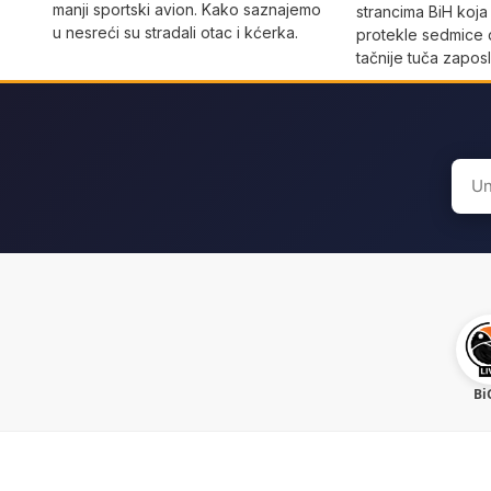
manji sportski avion. Kako saznajemo
strancima BiH koja
u nesreći su stradali otac i kćerka.
protekle sedmice 
tačnije tuča zaposl
Sear
for:
Bi