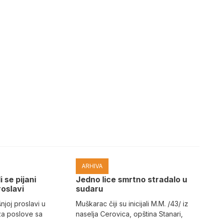
ARHIVA
i se pijani
Јedno lice smrtno stradalo u
roslavi
sudaru
joj proslavi u
Muškarac čiji su inicijali M.M. /43/ iz
za poslove sa
naselja Cerovica, opština Stanari,