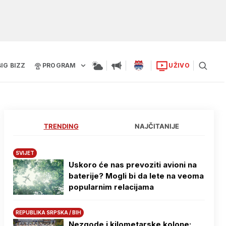
BIG BIZZ
PROGRAM
UŽIVO
TRENDING
NAJČITANIJE
SVIJET
Uskoro će nas prevoziti avioni na
baterije? Mogli bi da lete na veoma
popularnim relacijama
REPUBLIKA SRPSKA / BIH
Nezgode i kilometarske kolone: