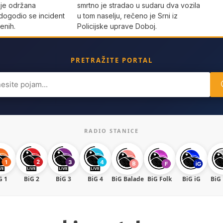
 je održana
smrtno je stradao u sudaru dva vozila
dogodio se incident
u tom naselju, rečeno je Srni iz
enih.
Policijske uprave Doboj.
PRETRAŽITE PORTAL
ch
RADIO STANICE
G 1
BiG 2
BiG 3
BiG 4
BiG Balade
BiG Folk
BiG iG
BiG