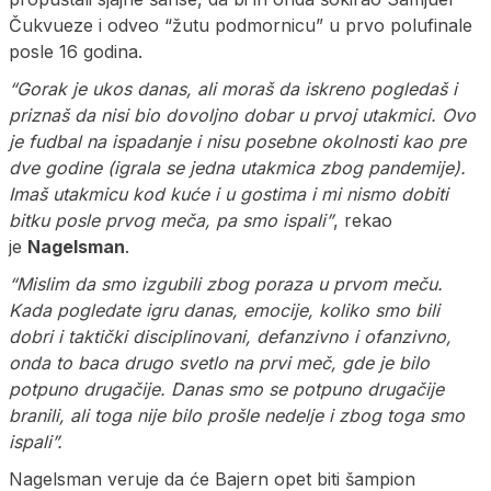
Čukvueze i odveo “žutu podmornicu” u prvo polufinale
posle 16 godina.
“Gorak je ukos danas, ali moraš da iskreno pogledaš i
priznaš da nisi bio dovoljno dobar u prvoj utakmici. Ovo
je fudbal na ispadanje i nisu posebne okolnosti kao pre
dve godine (igrala se jedna utakmica zbog pandemije).
Imaš utakmicu kod kuće i u gostima i mi nismo dobiti
bitku posle prvog meča, pa smo ispali”
, rekao
je
Nagelsman
.
“Mislim da smo izgubili zbog poraza u prvom meču.
Kada pogledate igru danas, emocije, koliko smo bili
dobri i taktički disciplinovani, defanzivno i ofanzivno,
onda to baca drugo svetlo na prvi meč, gde je bilo
potpuno drugačije. Danas smo se potpuno drugačije
branili, ali toga nije bilo prošle nedelje i zbog toga smo
ispali”.
Nagelsman veruje da će Bajern opet biti šampion