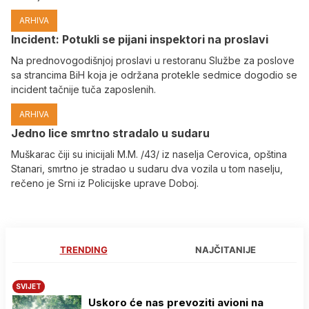
ARHIVA
Incident: Potukli se pijani inspektori na proslavi
Na prednovogodišnjoj proslavi u restoranu Službe za poslove
sa strancima BiH koja je održana protekle sedmice dogodio se
incident tačnije tuča zaposlenih.
ARHIVA
Јedno lice smrtno stradalo u sudaru
Muškarac čiji su inicijali M.M. /43/ iz naselja Cerovica, opština
Stanari, smrtno je stradao u sudaru dva vozila u tom naselju,
rečeno je Srni iz Policijske uprave Doboj.
TRENDING
NAJČITANIJE
SVIJET
Uskoro će nas prevoziti avioni na