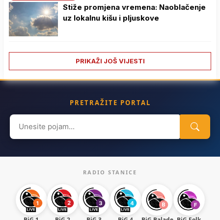
Stiže promjena vremena: Naoblačenje
uz lokalnu kišu i pljuskove
PRIKAŽI JOŠ VIJESTI
PRETRAŽITE PORTAL
Search
for:
RADIO STANICE
BiG 1
BiG 2
BiG 3
BiG 4
BiG Balade
BiG Folk