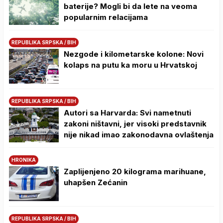
baterije? Mogli bi da lete na veoma
popularnim relacijama
REPUBLIKA SRPSKA / BIH
Nezgode i kilometarske kolone: Novi
kolaps na putu ka moru u Hrvatskoj
REPUBLIKA SRPSKA / BIH
Autori sa Harvarda: Svi nametnuti
zakoni ništavni, jer visoki predstavnik
nije nikad imao zakonodavna ovlaštenja
HRONIKA
Zaplijenjeno 20 kilograma marihuane,
uhapšen Zećanin
REPUBLIKA SRPSKA / BIH