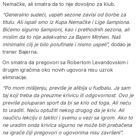
Nemačke, ali smatra da to nije dovoljno za klub.
“Generalno sudeći, uspeh sezone zavisi od borbe za
titulu. Ali ispali smo iz Kupa Nemačke i Lige šampiona.
Bićemo sigurno šampioni, kao i prethodnih sezona, ali
mislim da to nije adekvatno za Bajern Minhen. Naš
minimalni cilj je bilo polufinale i nismo uspeli”,
dodao je
trener Bajerna.
On smatra da pregovori sa Robertom Levandovskim i
drugim igračima oko novih ugovora nisu uzrok
eliminacije.
“Po mom mišljenju, previše je alibija u fudbalu. Ja sam
taj koji treba da preuzme krivicu ili odgovornost. Ovo je
previše poluparan sport da bi se krio od toga. Ali neću
to uraditi. Neću optužiti nekog drugog da je kriv. Ali
naučiću lekciju o taktici i svemu u vezi sa igrom. Ako to
ne uradim onda krivica sigurno ne može biti prebačena
na igrače čiji pregovori o ugovorima nisu završeni”.