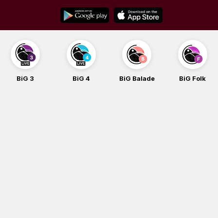
Skip
to
content
BiG 3
BiG 4
BiG Balade
BiG Folk