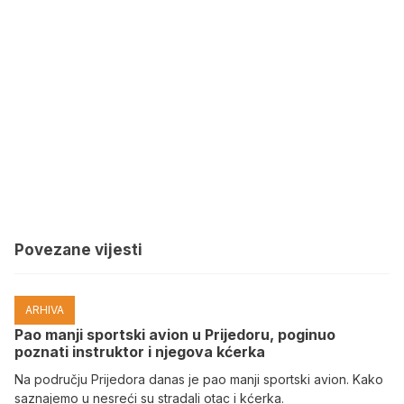
Povezane vijesti
ARHIVA
Pao manji sportski avion u Prijedoru, poginuo
poznati instruktor i njegova kćerka
Na području Prijedora danas je pao manji sportski avion. Kako
saznajemo u nesreći su stradali otac i kćerka.