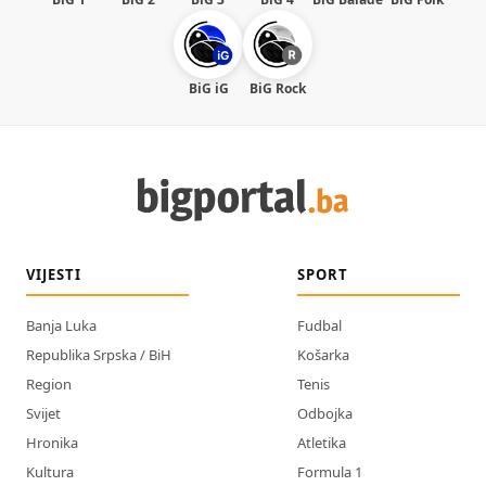
BiG iG
BiG Rock
VIJESTI
SPORT
Banja Luka
Fudbal
Republika Srpska / BiH
Košarka
Region
Tenis
Svijet
Odbojka
Hronika
Atletika
Kultura
Formula 1