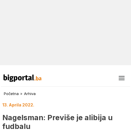
Početna
»
Arhiva
13. Aprila 2022.
Nagelsman: Previše je alibija u
fudbalu