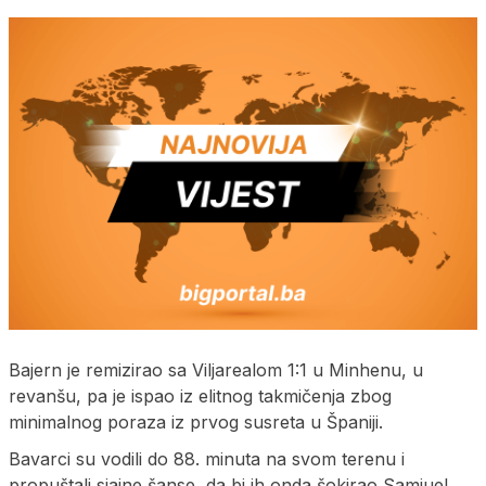
Bajern je remizirao sa Viljarealom 1:1 u Minhenu, u
revanšu, pa je ispao iz elitnog takmičenja zbog
minimalnog poraza iz prvog susreta u Španiji.
Bavarci su vodili do 88. minuta na svom terenu i
propuštali sjajne šanse, da bi ih onda šokirao Samjuel