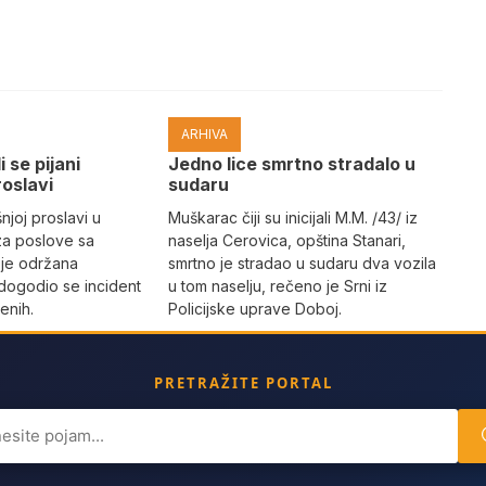
ARHIVA
i se pijani
Јedno lice smrtno stradalo u
roslavi
sudaru
joj proslavi u
Muškarac čiji su inicijali M.M. /43/ iz
za poslove sa
naselja Cerovica, opština Stanari,
 je održana
smrtno je stradao u sudaru dva vozila
dogodio se incident
u tom naselju, rečeno je Srni iz
enih.
Policijske uprave Doboj.
PRETRAŽITE PORTAL
ch