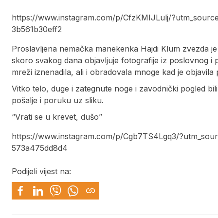
https://www.instagram.com/p/CfzKMIJLulj/?utm_sour
3b561b30eff2
Proslavljena nemačka manekenka Hajdi Klum zvezda je 
skoro svakog dana objavljuje fotografije iz poslovnog i
mreži iznenadila, ali i obradovala mnoge kad je objavila
Vitko telo, duge i zategnute noge i zavodnički pogled bili
pošalje i poruku uz sliku.
“Vrati se u krevet, dušo”
https://www.instagram.com/p/Cgb7TS4Lgq3/?utm_sour
573a475dd8d4
Podijeli vijest na: