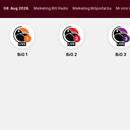
Skip
08. Aug 2026.
Marketing BIG Radio
Marketing BiGportal.ba
Mi smo 
to
content
BiG 1
BiG 2
BiG 3