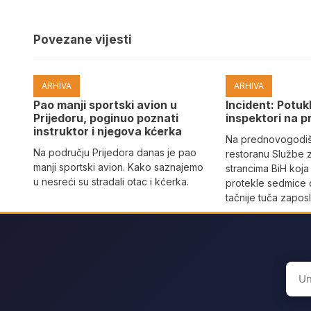
Povezane vijesti
ARHIVA
ARHIVA
Pao manji sportski avion u
Incident: Potukl
Prijedoru, poginuo poznati
inspektori na p
instruktor i njegova kćerka
Na prednovogodišn
Na području Prijedora danas je pao
restoranu Službe 
manji sportski avion. Kako saznajemo
strancima BiH koja
u nesreći su stradali otac i kćerka.
protekle sedmice 
tačnije tuča zaposl
Sear
for: