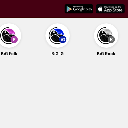
BiG Folk
BiG iG
BiG Rock