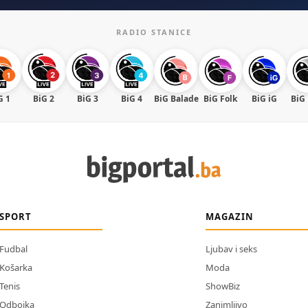
RADIO STANICE
G 1
BiG 2
BiG 3
BiG 4
BiG Balade
BiG Folk
BiG iG
BiG
SPORT
MAGAZIN
Fudbal
Ljubav i seks
Košarka
Moda
Tenis
ShowBiz
Odbojka
Zanimljivo