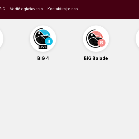
BiG
Vodič oglašavanja
Kontaktirajte nas
BiG 4
BiG Balade