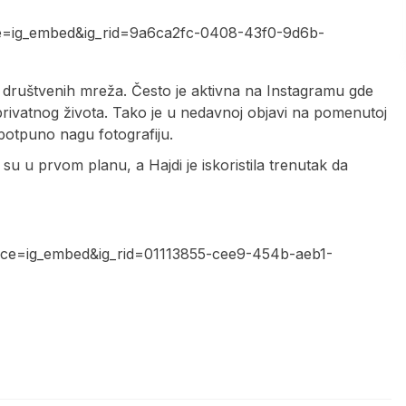
ce=ig_embed&ig_rid=9a6ca2fc-0408-43f0-9d6b-
društvenih mreža. Često je aktivna na Instagramu gde
 privatnog života. Tako je u nedavnoj objavi na pomenutoj
 potpuno nagu fotografiju.
 su u prvom planu, a Hajdi je iskoristila trenutak da
ce=ig_embed&ig_rid=01113855-cee9-454b-aeb1-