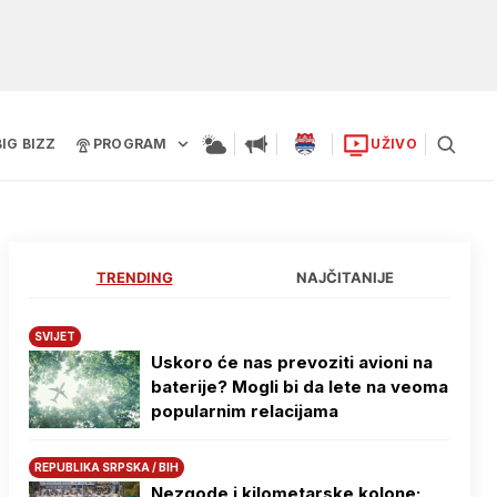
BIG BIZZ
PROGRAM
UŽIVO
TRENDING
NAJČITANIJE
SVIJET
Uskoro će nas prevoziti avioni na
baterije? Mogli bi da lete na veoma
popularnim relacijama
REPUBLIKA SRPSKA / BIH
Nezgode i kilometarske kolone: