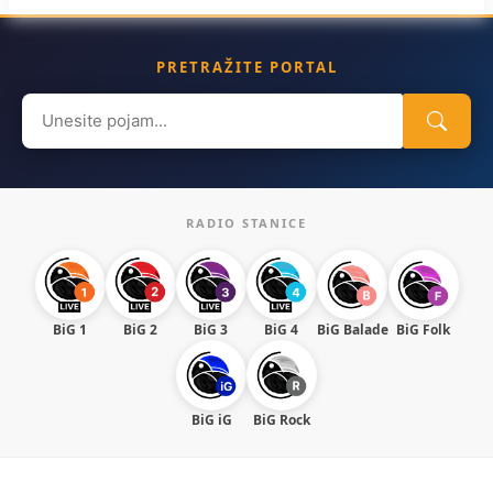
PRETRAŽITE PORTAL
Search
for:
RADIO STANICE
BiG 1
BiG 2
BiG 3
BiG 4
BiG Balade
BiG Folk
BiG iG
BiG Rock