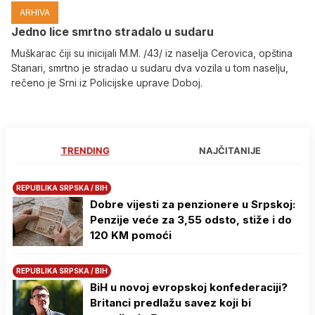
ARHIVA
Јedno lice smrtno stradalo u sudaru
Muškarac čiji su inicijali M.M. /43/ iz naselja Cerovica, opština
Stanari, smrtno je stradao u sudaru dva vozila u tom naselju,
rečeno je Srni iz Policijske uprave Doboj.
TRENDING
NAJČITANIJE
REPUBLIKA SRPSKA / BIH
Dobre vijesti za penzionere u Srpskoj:
Penzije veće za 3,55 odsto, stiže i do
120 KM pomoći
REPUBLIKA SRPSKA / BIH
BiH u novoj evropskoj konfederaciji?
Britanci predlažu savez koji bi