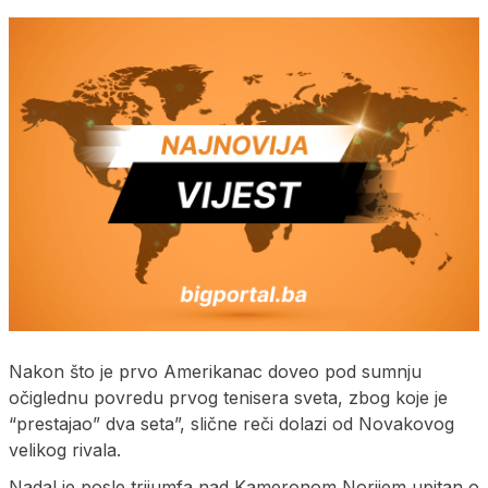
Nakon što je prvo Amerikanac doveo pod sumnju
očiglednu povredu prvog tenisera sveta, zbog koje je
“prestajao” dva seta”, slične reči dolazi od Novakovog
velikog rivala.
Nadal je posle trijumfa nad Kameronom Norijem upitan o