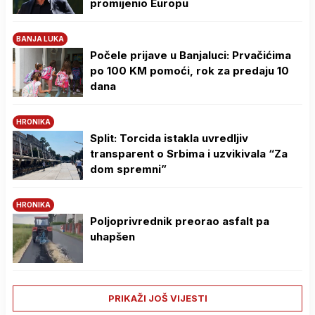
promijenio Europu
BANJA LUKA
Počele prijave u Banjaluci: Prvačićima
po 100 KM pomoći, rok za predaju 10
dana
HRONIKA
Split: Torcida istakla uvredljiv
transparent o Srbima i uzvikivala “Za
dom spremni”
HRONIKA
Poljoprivrednik preorao asfalt pa
uhapšen
PRIKAŽI JOŠ VIJESTI