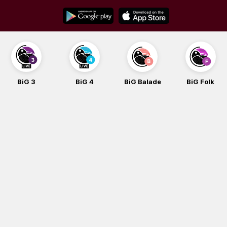
Skip
to
content
BiG 3
BiG 4
BiG Balade
BiG Folk