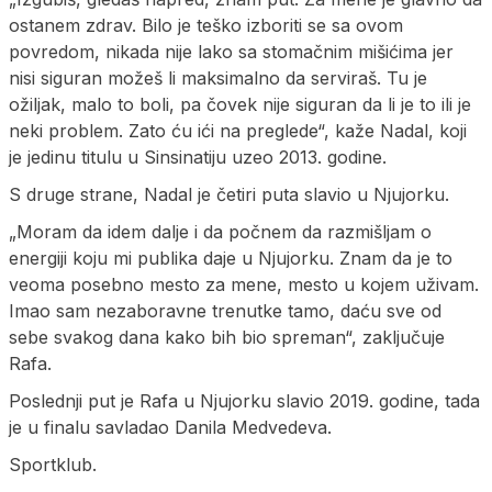
ostanem zdrav. Bilo je teško izboriti se sa ovom
povredom, nikada nije lako sa stomačnim mišićima jer
nisi siguran možeš li maksimalno da serviraš. Tu je
ožiljak, malo to boli, pa čovek nije siguran da li je to ili je
neki problem. Zato ću ići na preglede“, kaže Nadal, koji
je jedinu titulu u Sinsinatiju uzeo 2013. godine.
S druge strane, Nadal je četiri puta slavio u Njujorku.
„Moram da idem dalje i da počnem da razmišljam o
energiji koju mi publika daje u Njujorku. Znam da je to
veoma posebno mesto za mene, mesto u kojem uživam.
Imao sam nezaboravne trenutke tamo, daću sve od
sebe svakog dana kako bih bio spreman“, zaključuje
Rafa.
Poslednji put je Rafa u Njujorku slavio 2019. godine, tada
je u finalu savladao Danila Medvedeva.
Sportklub.