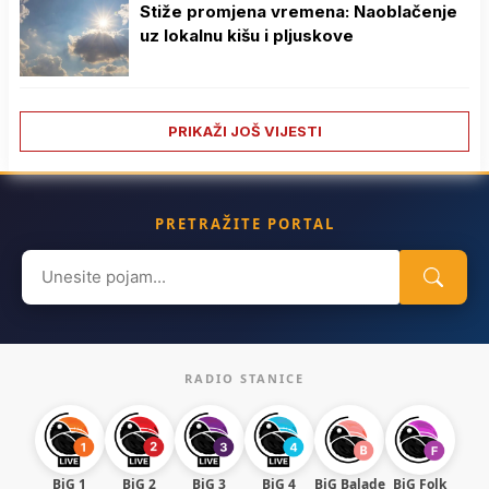
Stiže promjena vremena: Naoblačenje
uz lokalnu kišu i pljuskove
PRIKAŽI JOŠ VIJESTI
PRETRAŽITE PORTAL
Search
for:
RADIO STANICE
BiG 1
BiG 2
BiG 3
BiG 4
BiG Balade
BiG Folk