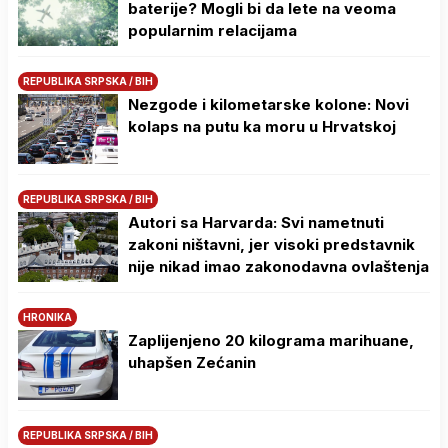
baterije? Mogli bi da lete na veoma
popularnim relacijama
REPUBLIKA SRPSKA / BIH
Nezgode i kilometarske kolone: Novi
kolaps na putu ka moru u Hrvatskoj
REPUBLIKA SRPSKA / BIH
Autori sa Harvarda: Svi nametnuti
zakoni ništavni, jer visoki predstavnik
nije nikad imao zakonodavna ovlaštenja
HRONIKA
Zaplijenjeno 20 kilograma marihuane,
uhapšen Zećanin
REPUBLIKA SRPSKA / BIH