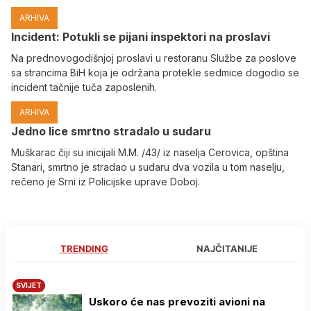
ARHIVA
Incident: Potukli se pijani inspektori na proslavi
Na prednovogodišnjoj proslavi u restoranu Službe za poslove
sa strancima BiH koja je održana protekle sedmice dogodio se
incident tačnije tuča zaposlenih.
ARHIVA
Јedno lice smrtno stradalo u sudaru
Muškarac čiji su inicijali M.M. /43/ iz naselja Cerovica, opština
Stanari, smrtno je stradao u sudaru dva vozila u tom naselju,
rečeno je Srni iz Policijske uprave Doboj.
TRENDING
NAJČITANIJE
SVIJET
Uskoro će nas prevoziti avioni na