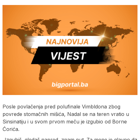
Posle povlačenja pred polufinale Vimbldona zbog
povrede stomačnih mišića, Nadal se na teren vratio u
Sinsinatiju i u svom prvom meču je izgubio od Borne
Ćorića.
„Izgubiš, gledaš napred, znam put. Za mene je glavno da