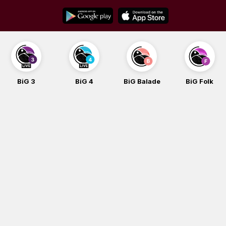
Skip
to
content
BiG 3
BiG 4
BiG Balade
BiG Folk