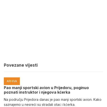
Povezane vijesti
ARHIVA
Pao manji sportski avion u Prijedoru, poginuo
poznati instruktor i njegova kćerka
Na području Prijedora danas je pao manji sportski avion. Kako
saznajemo u nesreći su stradali otac i kćerka.