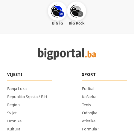
BiG iG
BiG Rock
VIJESTI
SPORT
Banja Luka
Fudbal
Republika Srpska / BiH
Košarka
Region
Tenis
Svijet
Odbojka
Hronika
Atletika
Kultura
Formula 1