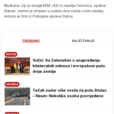
Muškarac čiji su inicijali M.M. /43/ iz naselja Cerovica, opština
Stanari, smrtno je stradao u sudaru dva vozila u tom naselju,
rečeno je Srni iz Policijske uprave Doboj.
TRENDING
NAJČITANIJE
REGION
Vučić: Sa Zelenskim o unapređenju
bilateralnih odnosa i evropskom putu
dvije zemlje
HRONIKA
Težak sudar više vozila na putu Stolac
– Neum: Nekoliko osoba povrijeđeno