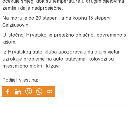
očekuje snijeg, dok su temperature u drugim dijelovima
zemlje i dalje nadprosječne.
Na moru je do 20 stepeni, a na kopnu 15 stepeni
Celzijusovih.
U istočnoj Hrvatskoj je pretežno oblačno, povremeno s
kišom.
Iz Hrvatskog auto-kluba upozoravaju da olujni vjetar
uzrokuje probleme na auto-putevima, kolovozi su
mjestimično mokri i klizavi.
Podijeli vijest na: