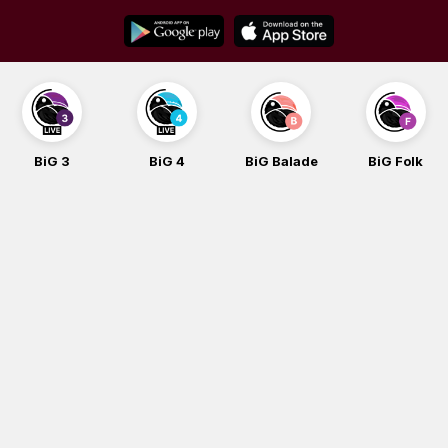
Skip
to
content
BiG 3
BiG 4
BiG Balade
BiG Folk