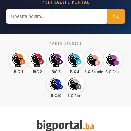
PRETRAŽITE PORTAL
Search
for:
RADIO STANICE
BiG 1
BiG 2
BiG 3
BiG 4
BiG Balade
BiG Folk
BiG iG
BiG Rock