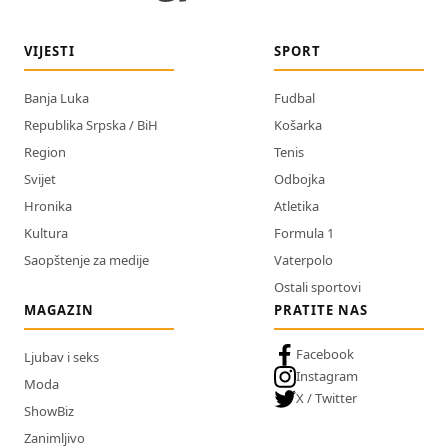
VIJESTI
SPORT
Banja Luka
Fudbal
Republika Srpska / BiH
Košarka
Region
Tenis
Svijet
Odbojka
Hronika
Atletika
Kultura
Formula 1
Saopštenje za medije
Vaterpolo
Ostali sportovi
MAGAZIN
PRATITE NAS
Facebook
Ljubav i seks
Instagram
Moda
X / Twitter
ShowBiz
Zanimljivo