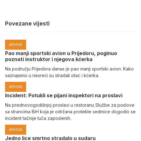
Povezane vijesti
ARHIVA
Pao manji sportski avion u Prijedoru, poginuo
poznati instruktor i njegova kćerka
Na području Prijedora danas je pao manji sportski avion. Kako
saznajemo u nesreći su stradali otac i kćerka.
ARHIVA
Incident: Potukli se pijani inspektori na proslavi
Na prednovogodišnjoj proslavi u restoranu Službe za poslove
sa strancima BiH koja je održana protekle sedmice dogodio se
incident tačnije tuča zaposlenih.
ARHIVA
Јedno lice smrtno stradalo u sudaru