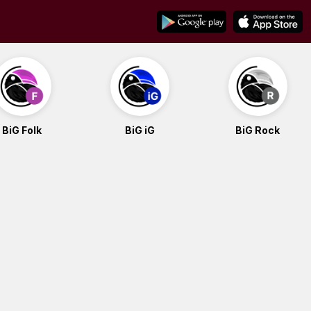
BiG Folk
BiG iG
BiG Rock