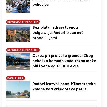
policajca
REPUBLIKA SRPSKA / BIH
Bez plata i zdravstvenog
osiguranja: Rudari treću noć
proveli u jami
REPUBLIKA SRPSKA / BIH
Oprez pri prelasku granice: Zbog
nekoliko komada voća kazna može
biti i veća od 13.000 evra
BANJA LUKA
Radovi izazvali haos: Kilometarske
kolone kod Prijedorske petlje