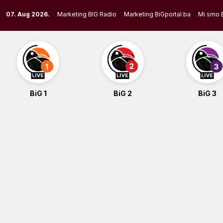
Skip
07. Aug 2026.
Marketing BIG Radio
Marketing BiGportal.ba
Mi smo 
to
content
BiG 1
BiG 2
BiG 3