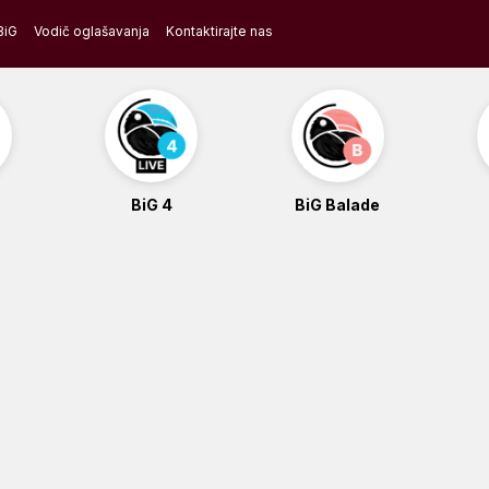
BiG
Vodič oglašavanja
Kontaktirajte nas
BiG 4
BiG Balade