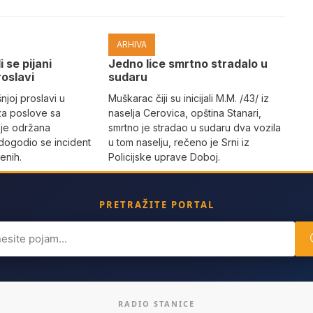
ARHIVA
i se pijani
Јedno lice smrtno stradalo u
roslavi
sudaru
joj proslavi u
Muškarac čiji su inicijali M.M. /43/ iz
za poslove sa
naselja Cerovica, opština Stanari,
 je održana
smrtno je stradao u sudaru dva vozila
dogodio se incident
u tom naselju, rečeno je Srni iz
enih.
Policijske uprave Doboj.
PRETRAŽITE PORTAL
ch
RADIO STANICE