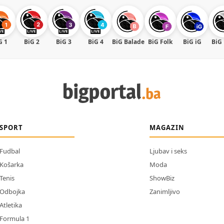
G 1
BiG 2
BiG 3
BiG 4
BiG Balade
BiG Folk
BiG iG
BiG
SPORT
MAGAZIN
Fudbal
Ljubav i seks
Košarka
Moda
Tenis
ShowBiz
Odbojka
Zanimljivo
Atletika
Formula 1