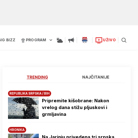
BIG BIZZ
PROGRAM
UŽIVO
TRENDING
NAJČITANIJE
REPUBLIKA SRPSKA / BIH
Pripremite kišobrane: Nakon
vrelog dana stižu pljuskovi i
grmljavina
HRONIKA
Na Јarinju privedena tri srpska