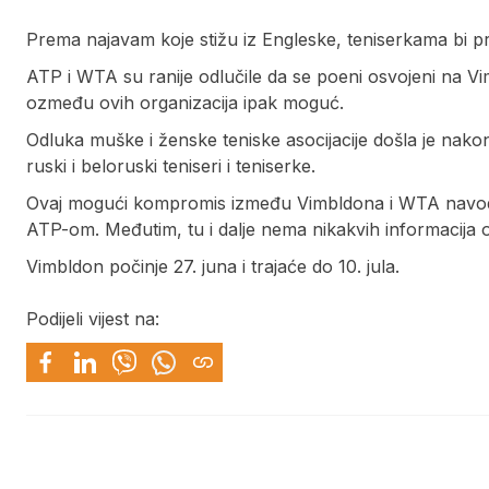
Prema najavam koje stižu iz Engleske, teniserkama bi pr
ATP i WTA su ranije odlučile da se poeni osvojeni na 
ozmeđu ovih organizacija ipak moguć.
Odluka muške i ženske teniske asocijacije došla je nak
ruski i beloruski teniseri i teniserke.
Ovaj mogući kompromis između Vimbldona i WTA navodi na
ATP-om. Međutim, tu i dalje nema nikakvih informacija
Vimbldon počinje 27. juna i trajaće do 10. jula.
Podijeli vijest na: