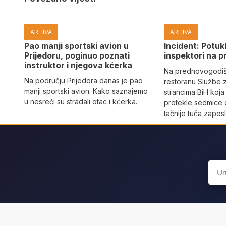
ARHIVA
ARHIVA
Pao manji sportski avion u
Incident: Potukl
Prijedoru, poginuo poznati
inspektori na p
instruktor i njegova kćerka
Na prednovogodišn
Na području Prijedora danas je pao
restoranu Službe 
manji sportski avion. Kako saznajemo
strancima BiH koja
u nesreći su stradali otac i kćerka.
protekle sedmice 
tačnije tuča zaposl
Sear
for: