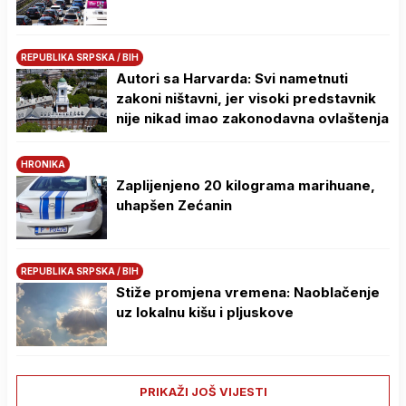
REPUBLIKA SRPSKA / BIH
Autori sa Harvarda: Svi nametnuti
zakoni ništavni, jer visoki predstavnik
nije nikad imao zakonodavna ovlaštenja
HRONIKA
Zaplijenjeno 20 kilograma marihuane,
uhapšen Zećanin
REPUBLIKA SRPSKA / BIH
Stiže promjena vremena: Naoblačenje
uz lokalnu kišu i pljuskove
PRIKAŽI JOŠ VIJESTI