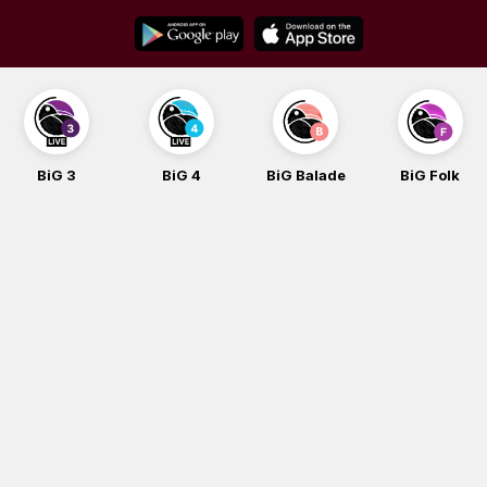
Skip
to
content
BiG 3
BiG 4
BiG Balade
BiG Folk