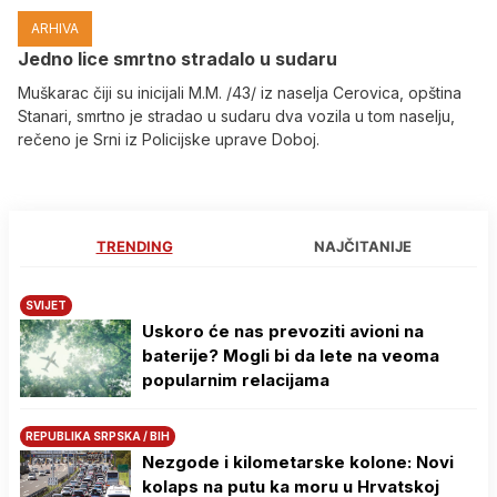
ARHIVA
Јedno lice smrtno stradalo u sudaru
Muškarac čiji su inicijali M.M. /43/ iz naselja Cerovica, opština
Stanari, smrtno je stradao u sudaru dva vozila u tom naselju,
rečeno je Srni iz Policijske uprave Doboj.
TRENDING
NAJČITANIJE
SVIJET
Uskoro će nas prevoziti avioni na
baterije? Mogli bi da lete na veoma
popularnim relacijama
REPUBLIKA SRPSKA / BIH
Nezgode i kilometarske kolone: Novi
kolaps na putu ka moru u Hrvatskoj