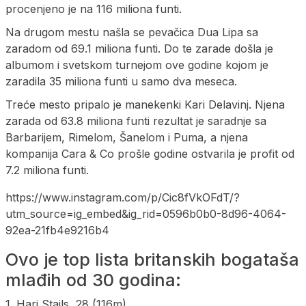
procenjeno je na 116 miliona funti.
Na drugom mestu našla se pevačica Dua Lipa sa
zaradom od 69.1 miliona funti. Do te zarade došla je
albumom i svetskom turnejom ove godine kojom je
zaradila 35 miliona funti u samo dva meseca.
Treće mesto pripalo je manekenki Kari Delavinj. Njena
zarada od 63.8 miliona funti rezultat je saradnje sa
Barbarijem, Rimelom, Šanelom i Puma, a njena
kompanija Cara & Co prošle godine ostvarila je profit od
7.2 miliona funti.
https://www.instagram.com/p/Cic8fVkOFdT/?
utm_source=ig_embed&ig_rid=0596b0b0-8d96-4064-
92ea-21fb4e9216b4
Ovo je top lista britanskih bogataša
mlađih od 30 godina:
1. Hari Stajls, 28 (116m)