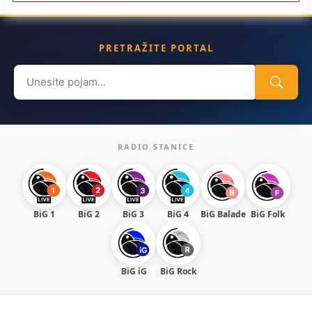
PRETRAŽITE PORTAL
Search
for:
RADIO STANICE
BiG 1
BiG 2
BiG 3
BiG 4
BiG Balade
BiG Folk
BiG iG
BiG Rock