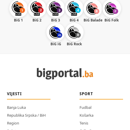
BiG 1
BiG 2
BiG 3
BiG 4
BiG Balade
BiG Folk
BiG iG
BiG Rock
VIJESTI
SPORT
Banja Luka
Fudbal
Republika Srpska / BiH
Košarka
Region
Tenis