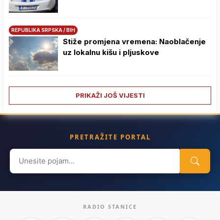
REPUBLIKA SRPSKA / BIH
Stiže promjena vremena: Naoblačenje
uz lokalnu kišu i pljuskove
PRIKAŽI JOŠ VIJESTI
PRETRAŽITE PORTAL
Search
for:
RADIO STANICE