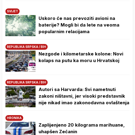
SVIJET
Uskoro će nas prevoziti avioni na
baterije? Mogli bi da lete na veoma
popularnim relacijama
REPUBLIKA SRPSKA / BIH
Nezgode i kilometarske kolone: Novi
kolaps na putu ka moru u Hrvatskoj
REPUBLIKA SRPSKA / BIH
Autori sa Harvarda: Svi nametnuti
zakoni ništavni, jer visoki predstavnik
nije nikad imao zakonodavna ovlaštenja
HRONIKA
Zaplijenjeno 20 kilograma marihuane,
uhapšen Zećanin