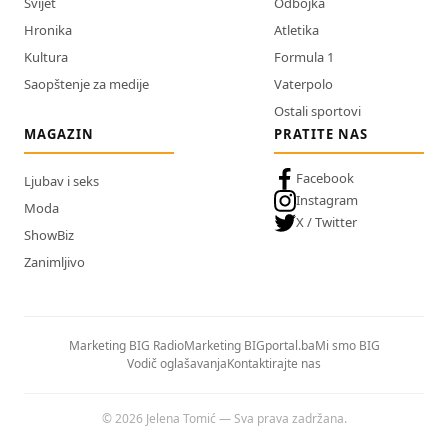
Svijet
Odbojka
Hronika
Atletika
Kultura
Formula 1
Saopštenje za medije
Vaterpolo
Ostali sportovi
MAGAZIN
PRATITE NAS
Facebook
Ljubav i seks
Instagram
Moda
X / Twitter
ShowBiz
Zanimljivo
Marketing BIG Radio
Marketing BIGportal.ba
Mi smo BIG
Vodič oglašavanja
Kontaktirajte nas
© 2026 Jelena Tomić — Sva prava zadržana.