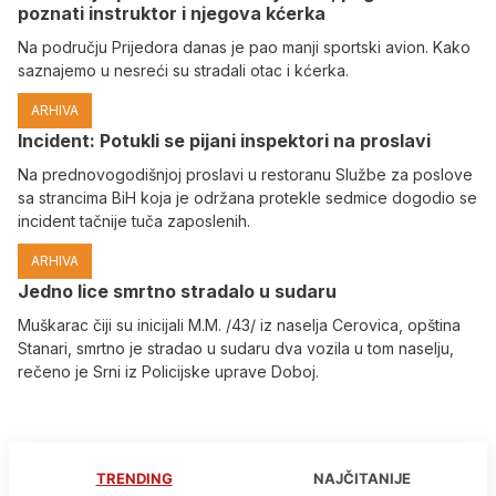
poznati instruktor i njegova kćerka
Na području Prijedora danas je pao manji sportski avion. Kako
saznajemo u nesreći su stradali otac i kćerka.
ARHIVA
Incident: Potukli se pijani inspektori na proslavi
Na prednovogodišnjoj proslavi u restoranu Službe za poslove
sa strancima BiH koja je održana protekle sedmice dogodio se
incident tačnije tuča zaposlenih.
ARHIVA
Јedno lice smrtno stradalo u sudaru
Muškarac čiji su inicijali M.M. /43/ iz naselja Cerovica, opština
Stanari, smrtno je stradao u sudaru dva vozila u tom naselju,
rečeno je Srni iz Policijske uprave Doboj.
TRENDING
NAJČITANIJE