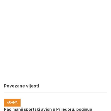
Povezane vijesti
ARHIVA
Pao manji sportski avion u Prijedoru, poginuo