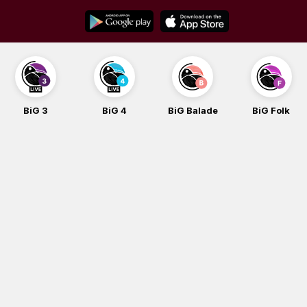
Skip
to
content
BiG 3
BiG 4
BiG Balade
BiG Folk